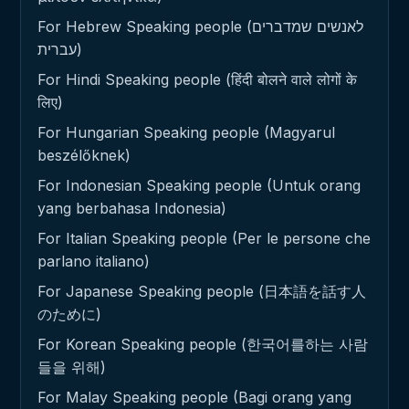
For Hebrew Speaking people (לאנשים שמדברים
עברית)
For Hindi Speaking people (हिंदी बोलने वाले लोगों के
लिए)
For Hungarian Speaking people (Magyarul
beszélőknek)
For Indonesian Speaking people (Untuk orang
yang berbahasa Indonesia)
For Italian Speaking people (Per le persone che
parlano italiano)
For Japanese Speaking people (日本語を話す人
のために)
For Korean Speaking people (한국어를하는 사람
들을 위해)
For Malay Speaking people (Bagi orang yang