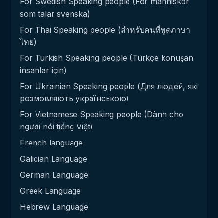
For Swedish Speaking people (För människor
som talar svenska)
For Thai Speaking people (สำหรับคนที่พูดภาษา
ไทย)
For Turkish Speaking people (Türkçe konuşan
insanlar için)
For Ukrainian Speaking people (Для людей, які
розмовляють українською)
For Vietnamese Speaking people (Dành cho
người nói tiếng Việt)
French language
Galician Language
German Language
Greek Language
Hebrew Language