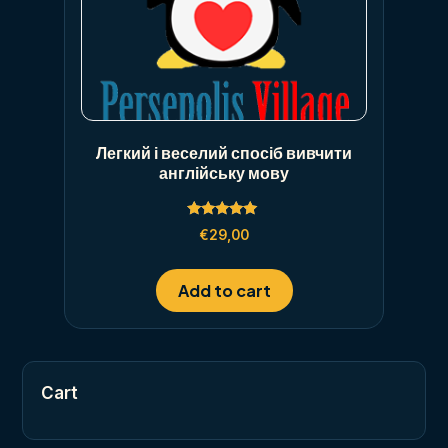
Легкий і веселий спосіб вивчити
англійську мову
Rated
€
29,00
5.00
out of 5
Add to cart
Cart