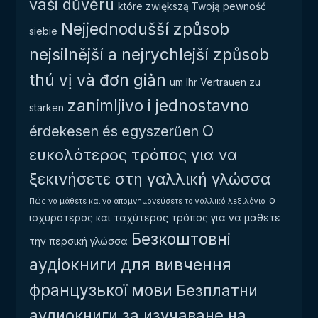
vaši důvěru
które zwiększą Twoją pewność
Nejjednodušší způsob
siebie
nejsilnější a nejrychlejší způsob
thú vị và đơn giản
um Ihr Vertrauen zu
zanimljivo i jednostavno
stärken
Ο
érdekesen és egyszerűen
ευκολότερος τρόπος για να
ξεκινήσετε στη γαλλική γλώσσα
ο
Πώς να μάθετε και να απομνημονεύσετε το γαλλικό λεξιλόγιο
ισχυρότερος και ταχύτερος τρόπος για να μάθετε
Безкоштовні
την περσική γλώσσα
аудіокниги для вивчення
французької мови
Безплатни
аудиокниги за изучаване на