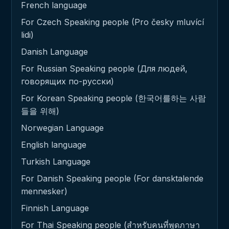
French language
For Czech Speaking people (Pro česky mluvící
lidi)
Danish Language
For Russian Speaking people (Для людей,
говорящих по-русски)
For Korean Speaking people (한국어를하는 사람
들을 위해)
Norwegian Language
English language
Turkish Language
For Danish Speaking people (For dansktalende
mennesker)
Finnish Language
For Thai Speaking people (สำหรับคนที่พูดภาษา