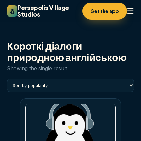
Persepolis Village
☰
🐧
Get the app
Studios
Короткі діалоги
природною англійською
Showing the single result