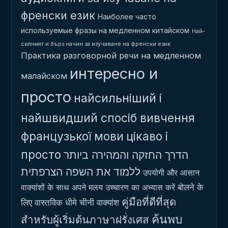
френски език
Наиболее часто
используемые фразы на медленном китайском
Най-
силният и бърз начин за изучаване на френски език
Практика разговорной речи на медленном
интересно и
малайском
просто
найсильніший і
найшвидший спосіб вивчення
французької мови
цікаво і
просто
הדרך החזקה והמהירה ביותר
ללמוד את השפה הצרפתית
उपयोगी और आसान
बोलने के
वाक्यांशों के साथ अपने मलय उच्चारण का अभ्यास करें
คู่มือที่ดีที่สุด
लिए वास्तविक धीमे चीनी वाक्यांश
ค้นพบ
สำหรับผู้เริ่มต้นภาษาฝรั่งเศส