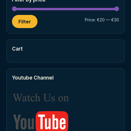
Min
Max
Price:
€20
—
€30
Filter
price
price
Cart
Youtube Channel