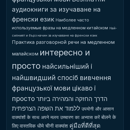
аудиокниги за изучаване на
френски език
Наиболее часто
используемые фразы на медленном китайском
Най-
силният и бърз начин за изучаване на френски език
Практика разговорной речи на медленном
интересно и
малайском
просто
найсильніший і
найшвидший спосіб вивчення
французької мови
цікаво і
просто
הדרך החזקה והמהירה ביותר
ללמוד את השפה הצרפתית
उपयोगी और आसान
बोलने के
वाक्यांशों के साथ अपने मलय उच्चारण का अभ्यास करें
คู่มือที่ดีที่สุด
लिए वास्तविक धीमे चीनी वाक्यांश