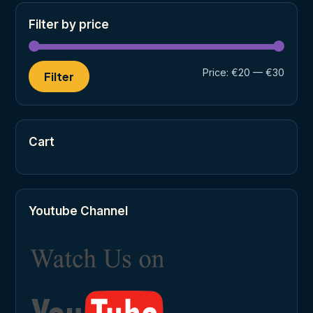
Filter by price
Min
Max
Price:
€20
—
€30
Filter
price
price
Cart
Youtube Channel