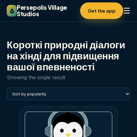
Persepolis Village
☰
🐧
Get the app
Studios
Короткі природні діалоги
на хінді для підвищення
вашої впевненості
Showing the single result