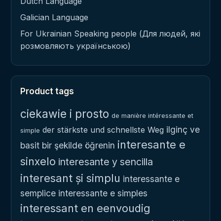
Dutch Language
Galician Language
For Ukrainian Speaking people (Для людей, які
розмовляють українською)
Product tags
ciekawie i prosto
de manière intéressante et
ilginç ve
der stärkste und schnellste Weg
simple
interesante e
basit bir şekilde öğrenin
sinxelo
interesante y sencilla
interesant și simplu
interessante e
semplice
interessante e simples
interessant en eenvoudig