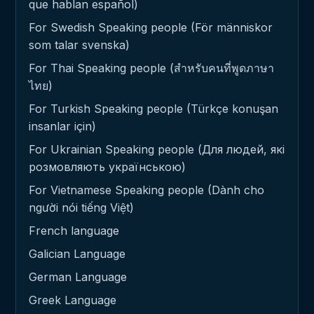
que hablan español)
For Swedish Speaking people (För människor
som talar svenska)
For Thai Speaking people (สำหรับคนที่พูดภาษา
ไทย)
For Turkish Speaking people (Türkçe konuşan
insanlar için)
For Ukrainian Speaking people (Для людей, які
розмовляють українською)
For Vietnamese Speaking people (Dành cho
người nói tiếng Việt)
French language
Galician Language
German Language
Greek Language