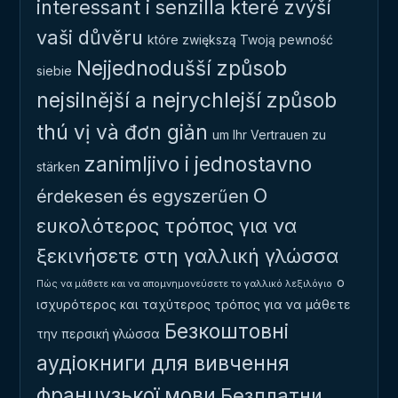
interessant i senzilla
které zvýší
vaši důvěru
które zwiększą Twoją pewność
Nejjednodušší způsob
siebie
nejsilnější a nejrychlejší způsob
thú vị và đơn giản
um Ihr Vertrauen zu
zanimljivo i jednostavno
stärken
Ο
érdekesen és egyszerűen
ευκολότερος τρόπος για να
ξεκινήσετε στη γαλλική γλώσσα
ο
Πώς να μάθετε και να απομνημονεύσετε το γαλλικό λεξιλόγιο
ισχυρότερος και ταχύτερος τρόπος για να μάθετε
Безкоштовні
την περσική γλώσσα
аудіокниги для вивчення
французької мови
Безплатни