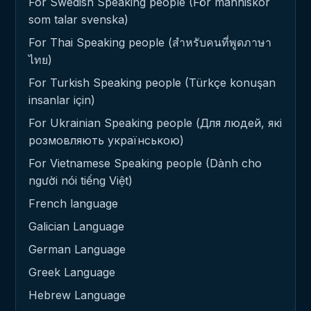
For Swedish Speaking people (För människor
som talar svenska)
For Thai Speaking people (สำหรับคนที่พูดภาษา
ไทย)
For Turkish Speaking people (Türkçe konuşan
insanlar için)
For Ukrainian Speaking people (Для людей, які
розмовляють українською)
For Vietnamese Speaking people (Dành cho
người nói tiếng Việt)
French language
Galician Language
German Language
Greek Language
Hebrew Language