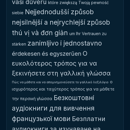
vaši důvěru
które zwiększą Twoją pewność
Nejjednodušší způsob
siebie
nejsilnější a nejrychlejší způsob
thú vị và đơn giản
um Ihr Vertrauen zu
zanimljivo i jednostavno
stärken
Ο
érdekesen és egyszerűen
ευκολότερος τρόπος για να
ξεκινήσετε στη γαλλική γλώσσα
ο
Πώς να μάθετε και να απομνημονεύσετε το γαλλικό λεξιλόγιο
ισχυρότερος και ταχύτερος τρόπος για να μάθετε
Безкоштовні
την περσική γλώσσα
аудіокниги для вивчення
французької мови
Безплатни
аудиокниги за изучаване на