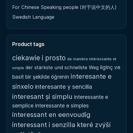
For Chinese Speaking people (对于说中文的人)
Swedish Language
Product tags
ciekawie i prosto
de manière intéressante et
ilginç ve
der stärkste und schnellste Weg
simple
interesante e
basit bir şekilde öğrenin
sinxelo
interesante y sencilla
interesant și simplu
interessante e
semplice
interessante e simples
interessant en eenvoudig
interessant i senzilla
které zvýší