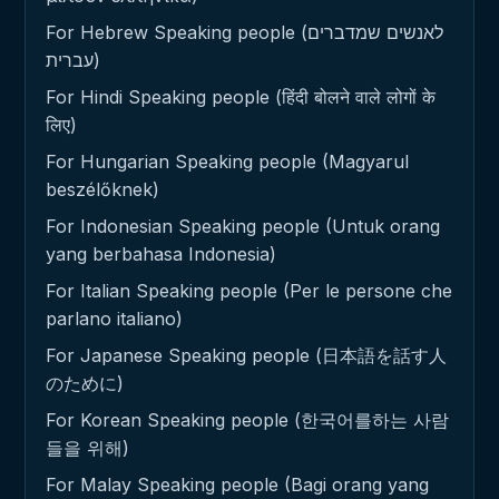
For Hebrew Speaking people (לאנשים שמדברים
עברית)
For Hindi Speaking people (हिंदी बोलने वाले लोगों के
लिए)
For Hungarian Speaking people (Magyarul
beszélőknek)
For Indonesian Speaking people (Untuk orang
yang berbahasa Indonesia)
For Italian Speaking people (Per le persone che
parlano italiano)
For Japanese Speaking people (日本語を話す人
のために)
For Korean Speaking people (한국어를하는 사람
들을 위해)
For Malay Speaking people (Bagi orang yang