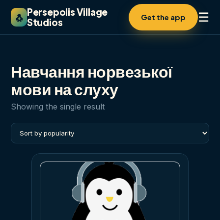
Persepolis Village
☰
🐧
Get the app
Studios
Навчання норвезької
мови на слуху
Showing the single result