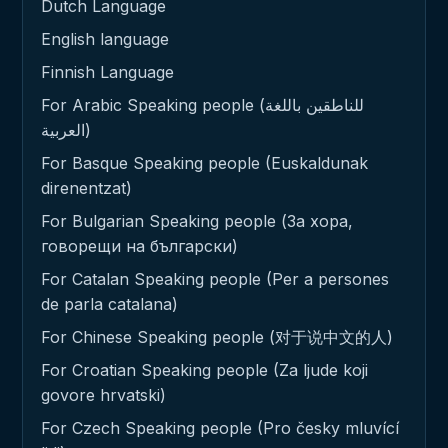
Dutch Language
English language
Finnish Language
For Arabic Speaking people (للناطقين باللغة
العربية)
For Basque Speaking people (Euskaldunak
direnentzat)
For Bulgarian Speaking people (За хора,
говорещи на български)
For Catalan Speaking people (Per a persones
de parla catalana)
For Chinese Speaking people (对于说中文的人)
For Croatian Speaking people (Za ljude koji
govore hrvatski)
For Czech Speaking people (Pro česky mluvící