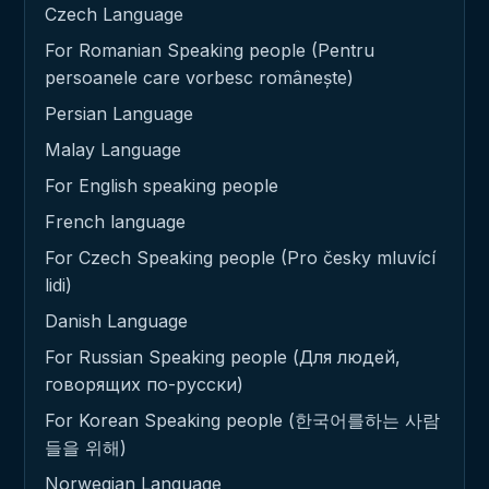
Czech Language
For Romanian Speaking people (Pentru
persoanele care vorbesc românește)
Persian Language
Malay Language
For English speaking people
French language
For Czech Speaking people (Pro česky mluvící
lidi)
Danish Language
For Russian Speaking people (Для людей,
говорящих по-русски)
For Korean Speaking people (한국어를하는 사람
들을 위해)
Norwegian Language