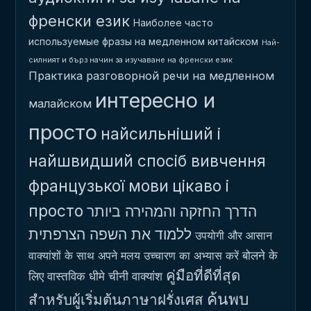
френски език
Наиболее часто
используемые фразы на медленном китайском
Най-
силният и бърз начин за изучаване на френски език
Практика разговорной речи на медленном
интересно и
малайском
просто
найсильніший і
найшвидший спосіб вивчення
французької мови
цікаво і
просто
הדרך החזקה והמהירה ביותר
ללמוד את השפה הצרפתית
उपयोगी और आसान
बोलने के
वाक्यांशों के साथ अपने मलय उच्चारण का अभ्यास करें
คู่มือที่ดีที่สุด
लिए वास्तविक धीमे चीनी वाक्यांश
ค้นพบ
สำหรับผู้เริ่มต้นภาษาฝรั่งเศส