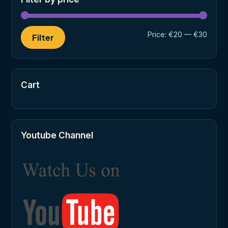
Min
Max
Price:
€20
—
€30
Filter
price
price
Cart
Youtube Channel