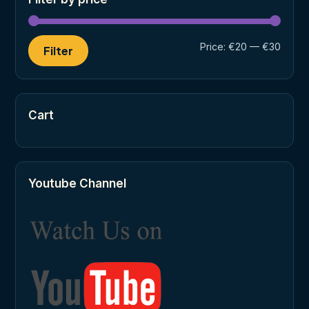
Min
Max
Price:
€20
—
€30
Filter
price
price
Cart
Youtube Channel