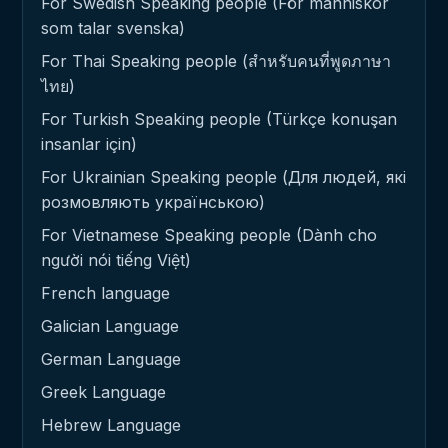
For Swedish Speaking people (För människor
som talar svenska)
For Thai Speaking people (สำหรับคนที่พูดภาษา
ไทย)
For Turkish Speaking people (Türkçe konuşan
insanlar için)
For Ukrainian Speaking people (Для людей, які
розмовляють українською)
For Vietnamese Speaking people (Dành cho
người nói tiếng Việt)
French language
Galician Language
German Language
Greek Language
Hebrew Language