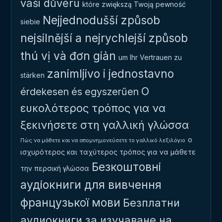
vaši důvěru
które zwiększą Twoją pewność
Nejjednodušší způsob
siebie
nejsilnější a nejrychlejší způsob
thú vị và đơn giản
um Ihr Vertrauen zu
zanimljivo i jednostavno
stärken
Ο
érdekesen és egyszerűen
ευκολότερος τρόπος για να
ξεκινήσετε στη γαλλική γλώσσα
ο
Πώς να μάθετε και να απομνημονεύσετε το γαλλικό λεξιλόγιο
ισχυρότερος και ταχύτερος τρόπος για να μάθετε
Безкоштовні
την περσική γλώσσα
аудіокниги для вивчення
французької мови
Безплатни
аудиокниги за изучаване на