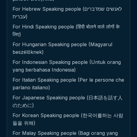
For Hebrew Speaking people (לאנשים שמדברים
עברית)
For Hindi Speaking people (हिंदी बोलने वाले लोगों के
लिए)
For Hungarian Speaking people (Magyarul
beszélőknek)
For Indonesian Speaking people (Untuk orang
yang berbahasa Indonesia)
For Italian Speaking people (Per le persone che
parlano italiano)
For Japanese Speaking people (日本語を話す人
のために)
For Korean Speaking people (한국어를하는 사람
들을 위해)
For Malay Speaking people (Bagi orang yang