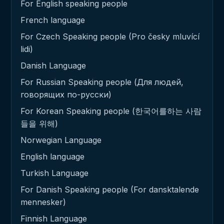
For English speaking people
French language
For Czech Speaking people (Pro česky mluvící
lidi)
Danish Language
For Russian Speaking people (Для людей,
говорящих по-русски)
For Korean Speaking people (한국어를하는 사람
들을 위해)
Norwegian Language
English language
Turkish Language
For Danish Speaking people (For dansktalende
mennesker)
Finnish Language