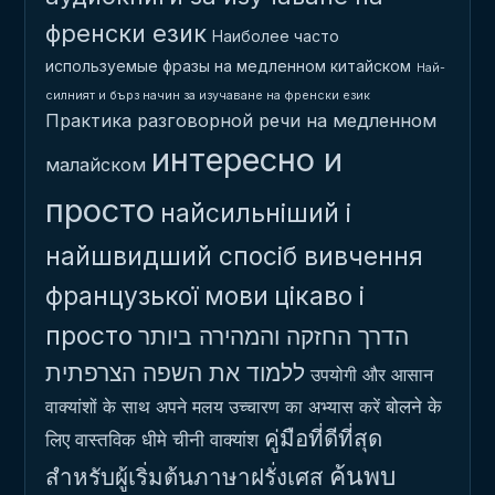
френски език
Наиболее часто
используемые фразы на медленном китайском
Най-
силният и бърз начин за изучаване на френски език
Практика разговорной речи на медленном
интересно и
малайском
просто
найсильніший і
найшвидший спосіб вивчення
французької мови
цікаво і
просто
הדרך החזקה והמהירה ביותר
ללמוד את השפה הצרפתית
उपयोगी और आसान
बोलने के
वाक्यांशों के साथ अपने मलय उच्चारण का अभ्यास करें
คู่มือที่ดีที่สุด
लिए वास्तविक धीमे चीनी वाक्यांश
ค้นพบ
สำหรับผู้เริ่มต้นภาษาฝรั่งเศส