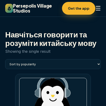
Persepolis Village
☰
🐧
Get the app
Studios
Навчіться говорити та
розуміти китайську мову
Showing the single result