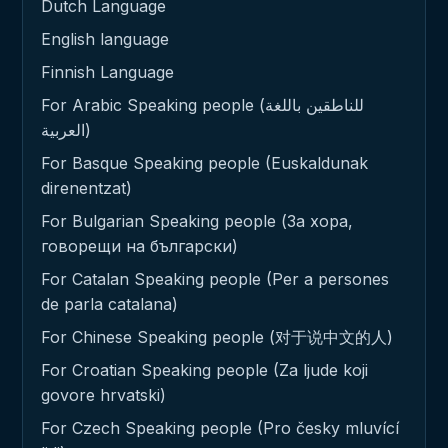
Dutch Language
English language
Finnish Language
For Arabic Speaking people (للناطقين باللغة
العربية)
For Basque Speaking people (Euskaldunak
direnentzat)
For Bulgarian Speaking people (За хора,
говорещи на български)
For Catalan Speaking people (Per a persones
de parla catalana)
For Chinese Speaking people (对于说中文的人)
For Croatian Speaking people (Za ljude koji
govore hrvatski)
For Czech Speaking people (Pro česky mluvící