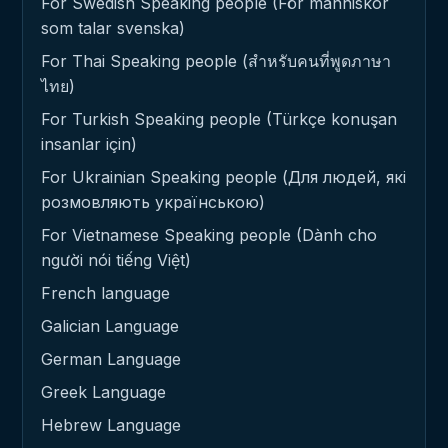
For Swedish Speaking people (För människor
som talar svenska)
For Thai Speaking people (สำหรับคนที่พูดภาษา
ไทย)
For Turkish Speaking people (Türkçe konuşan
insanlar için)
For Ukrainian Speaking people (Для людей, які
розмовляють українською)
For Vietnamese Speaking people (Dành cho
người nói tiếng Việt)
French language
Galician Language
German Language
Greek Language
Hebrew Language