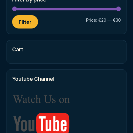
Min
Max
Price:
€20
—
€30
Filter
price
price
Cart
Youtube Channel