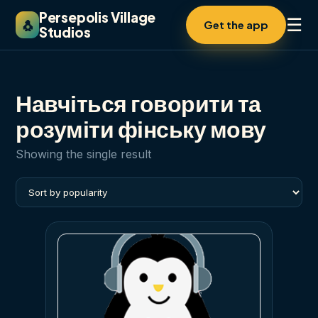
Persepolis Village
☰
🐧
Get the app
Studios
Навчіться говорити та
розуміти фінську мову
Showing the single result