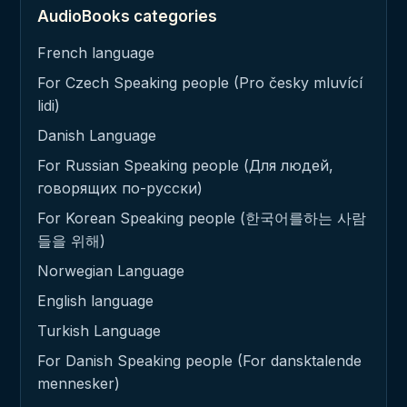
AudioBooks categories
French language
For Czech Speaking people (Pro česky mluvící
lidi)
Danish Language
For Russian Speaking people (Для людей,
говорящих по-русски)
For Korean Speaking people (한국어를하는 사람
들을 위해)
Norwegian Language
English language
Turkish Language
For Danish Speaking people (For dansktalende
mennesker)