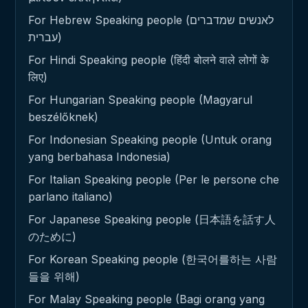
For Hebrew Speaking people (לאנשים שמדברים
עברית)
For Hindi Speaking people (हिंदी बोलने वाले लोगों के
लिए)
For Hungarian Speaking people (Magyarul
beszélőknek)
For Indonesian Speaking people (Untuk orang
yang berbahasa Indonesia)
For Italian Speaking people (Per le persone che
parlano italiano)
For Japanese Speaking people (日本語を話す人
のために)
For Korean Speaking people (한국어를하는 사람
들을 위해)
For Malay Speaking people (Bagi orang yang