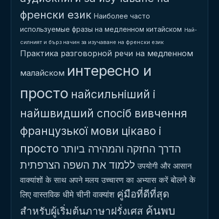
френски език
Наиболее часто
используемые фразы на медленном китайском
Най-
силният и бърз начин за изучаване на френски език
Практика разговорной речи на медленном
интересно и
малайском
просто
найсильніший і
найшвидший спосіб вивчення
французької мови
цікаво і
просто
הדרך החזקה והמהירה ביותר
ללמוד את השפה הצרפתית
उपयोगी और आसान
बोलने के
वाक्यांशों के साथ अपने मलय उच्चारण का अभ्यास करें
คู่มือที่ดีที่สุด
लिए वास्तविक धीमे चीनी वाक्यांश
ค้นพบ
สำหรับผู้เริ่มต้นภาษาฝรั่งเศส