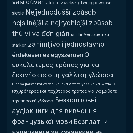
vaši důvěru
które zwiększą Twoją pewność
Nejjednodušší způsob
siebie
nejsilnější a nejrychlejší způsob
thú vị và đơn giản
um Ihr Vertrauen zu
zanimljivo i jednostavno
stärken
Ο
érdekesen és egyszerűen
ευκολότερος τρόπος για να
ξεκινήσετε στη γαλλική γλώσσα
ο
Πώς να μάθετε και να απομνημονεύσετε το γαλλικό λεξιλόγιο
ισχυρότερος και ταχύτερος τρόπος για να μάθετε
Безкоштовні
την περσική γλώσσα
аудіокниги для вивчення
французької мови
Безплатни
аудиокниги за изучаване на