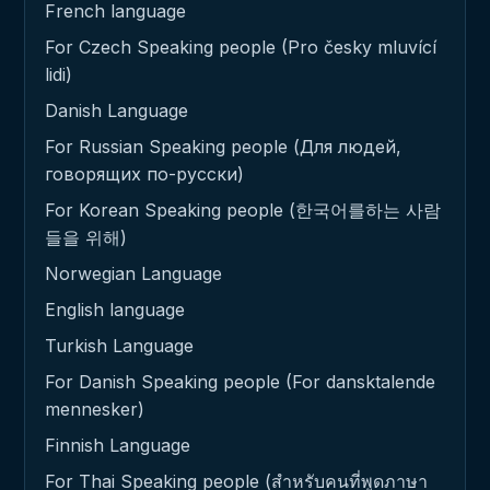
French language
For Czech Speaking people (Pro česky mluvící
lidi)
Danish Language
For Russian Speaking people (Для людей,
говорящих по-русски)
For Korean Speaking people (한국어를하는 사람
들을 위해)
Norwegian Language
English language
Turkish Language
For Danish Speaking people (For dansktalende
mennesker)
Finnish Language
For Thai Speaking people (สำหรับคนที่พูดภาษา