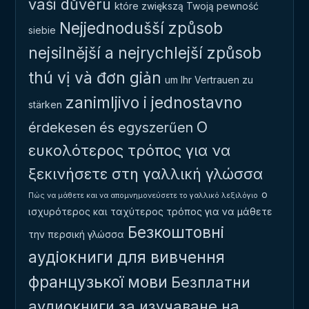
vaši důvěru
które zwiększą Twoją pewność
Nejjednodušší způsob
siebie
nejsilnější a nejrychlejší způsob
thú vị và đơn giản
um Ihr Vertrauen zu
zanimljivo i jednostavno
stärken
Ο
érdekesen és egyszerűen
ευκολότερος τρόπος για να
ξεκινήσετε στη γαλλική γλώσσα
ο
Πώς να μάθετε και να απομνημονεύσετε το γαλλικό λεξιλόγιο
ισχυρότερος και ταχύτερος τρόπος για να μάθετε
Безкоштовні
την περσική γλώσσα
аудіокниги для вивчення
французької мови
Безплатни
аудиокниги за изучаване на