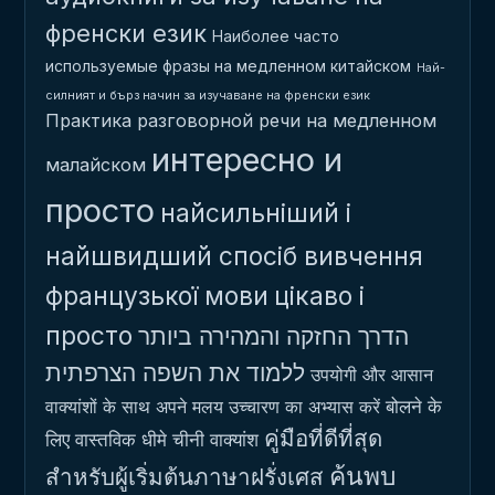
френски език
Наиболее часто
используемые фразы на медленном китайском
Най-
силният и бърз начин за изучаване на френски език
Практика разговорной речи на медленном
интересно и
малайском
просто
найсильніший і
найшвидший спосіб вивчення
французької мови
цікаво і
просто
הדרך החזקה והמהירה ביותר
ללמוד את השפה הצרפתית
उपयोगी और आसान
बोलने के
वाक्यांशों के साथ अपने मलय उच्चारण का अभ्यास करें
คู่มือที่ดีที่สุด
लिए वास्तविक धीमे चीनी वाक्यांश
ค้นพบ
สำหรับผู้เริ่มต้นภาษาฝรั่งเศส