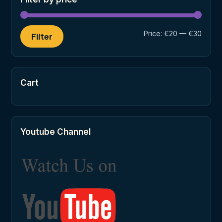
Min
Max
Price:
€20
—
€30
Filter
price
price
Cart
Youtube Channel