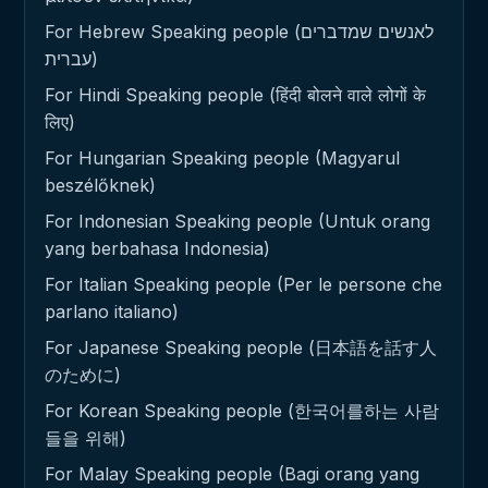
For Hebrew Speaking people (לאנשים שמדברים
עברית)
For Hindi Speaking people (हिंदी बोलने वाले लोगों के
लिए)
For Hungarian Speaking people (Magyarul
beszélőknek)
For Indonesian Speaking people (Untuk orang
yang berbahasa Indonesia)
For Italian Speaking people (Per le persone che
parlano italiano)
For Japanese Speaking people (日本語を話す人
のために)
For Korean Speaking people (한국어를하는 사람
들을 위해)
For Malay Speaking people (Bagi orang yang