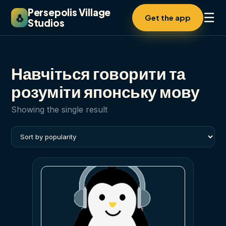
Persepolis Village
☰
🐧
Get the app
Studios
Навчіться говорити та
розуміти японську мову
Showing the single result