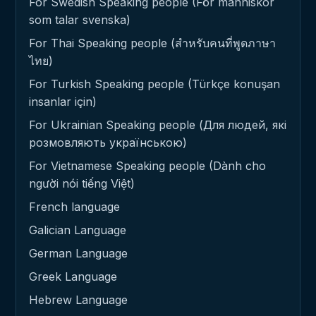
For Swedish Speaking people (För människor
som talar svenska)
For Thai Speaking people (สำหรับคนที่พูดภาษา
ไทย)
For Turkish Speaking people (Türkçe konuşan
insanlar için)
For Ukrainian Speaking people (Для людей, які
розмовляють українською)
For Vietnamese Speaking people (Dành cho
người nói tiếng Việt)
French language
Galician Language
German Language
Greek Language
Hebrew Language