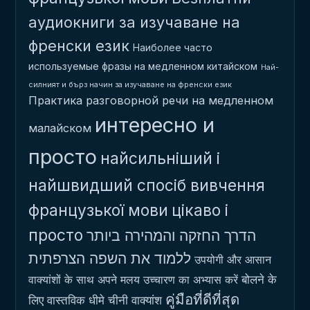
аудиокниги за изучаване на
френски език
Наиболее часто
используемые фразы на медленном китайском
Най-
силният и бърз начин за изучаване на френски език
Практика разговорной речи на медленном
интересно и
малайском
просто
найсильніший і
найшвидший спосіб вивчення
французької мови
цікаво і
просто
הדרך החזקה והמהירה ביותר
ללמוד את השפה הצרפתית
उपयोगी और आसान
बोलने के
वाक्यांशों के साथ अपने मलय उच्चारण का अभ्यास करें
คู่มือที่ดีที่สุด
लिए वास्तविक धीमे चीनी वाक्यांश