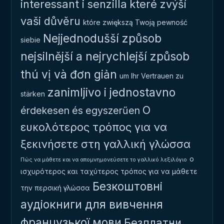
interessant i senzilla
které zvýší
vaši důvěru
które zwiększą Twoją pewność
Nejjednodušší způsob
siebie
nejsilnější a nejrychlejší způsob
thú vị và đơn giản
um Ihr Vertrauen zu
zanimljivo i jednostavno
stärken
Ο
érdekesen és egyszerűen
ευκολότερος τρόπος για να
ξεκινήσετε στη γαλλική γλώσσα
ο
Πώς να μάθετε και να απομνημονεύσετε το γαλλικό λεξιλόγιο
ισχυρότερος και ταχύτερος τρόπος για να μάθετε
Безкоштовні
την περσική γλώσσα
аудіокниги для вивчення
французької мови
Безплатни