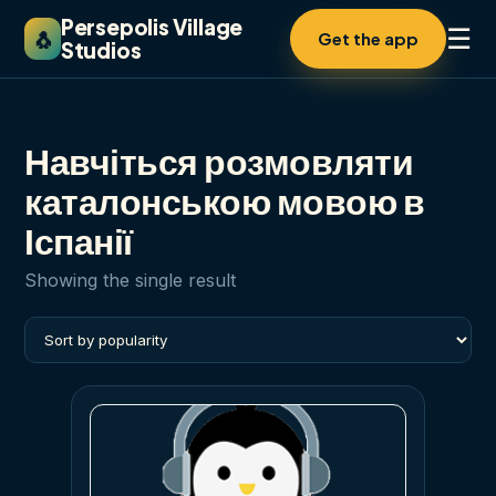
Persepolis Village
☰
🐧
Get the app
Studios
Навчіться розмовляти
каталонською мовою в
Іспанії
Showing the single result