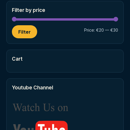
Filter by price
Min
Max
Price:
€20
—
€30
Filter
price
price
Cart
Youtube Channel