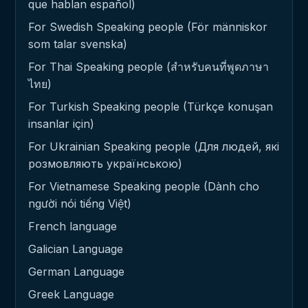
que hablan español)
For Swedish Speaking people (För människor
som talar svenska)
For Thai Speaking people (สำหรับคนที่พูดภาษา
ไทย)
For Turkish Speaking people (Türkçe konuşan
insanlar için)
For Ukrainian Speaking people (Для людей, які
розмовляють українською)
For Vietnamese Speaking people (Dành cho
người nói tiếng Việt)
French language
Galician Language
German Language
Greek Language