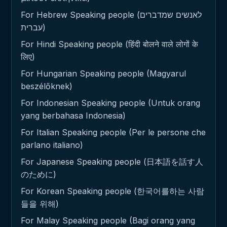
For Hebrew Speaking people (לאנשים שמדברים
עברית)
For Hindi Speaking people (हिंदी बोलने वाले लोगों के
लिए)
For Hungarian Speaking people (Magyarul
beszélőknek)
For Indonesian Speaking people (Untuk orang
yang berbahasa Indonesia)
For Italian Speaking people (Per le persone che
parlano italiano)
For Japanese Speaking people (日本語を話す人
のために)
For Korean Speaking people (한국어를하는 사람
들을 위해)
For Malay Speaking people (Bagi orang yang