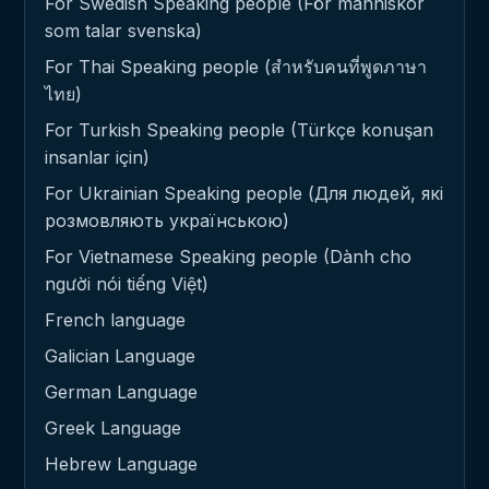
For Swedish Speaking people (För människor
som talar svenska)
For Thai Speaking people (สำหรับคนที่พูดภาษา
ไทย)
For Turkish Speaking people (Türkçe konuşan
insanlar için)
For Ukrainian Speaking people (Для людей, які
розмовляють українською)
For Vietnamese Speaking people (Dành cho
người nói tiếng Việt)
French language
Galician Language
German Language
Greek Language
Hebrew Language