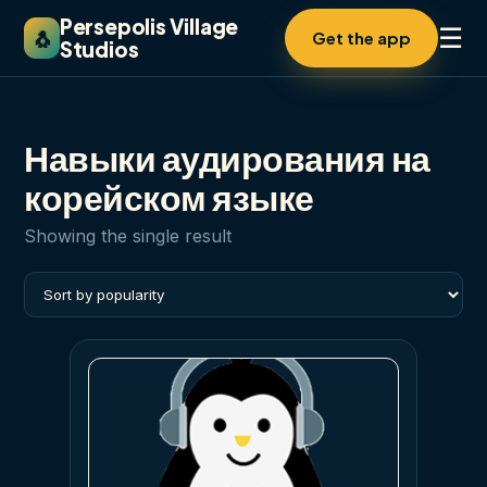
Persepolis Village
☰
🐧
Get the app
Studios
Навыки аудирования на
корейском языке
Showing the single result