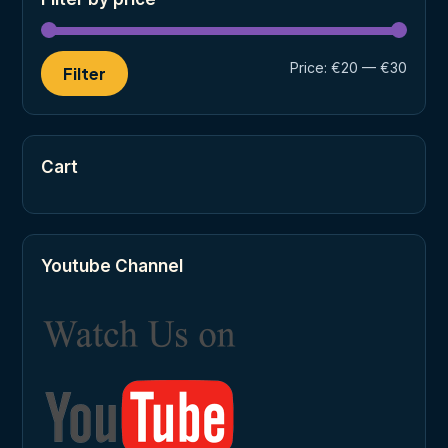
Min
Max
Price:
€20
—
€30
Filter
price
price
Cart
Youtube Channel