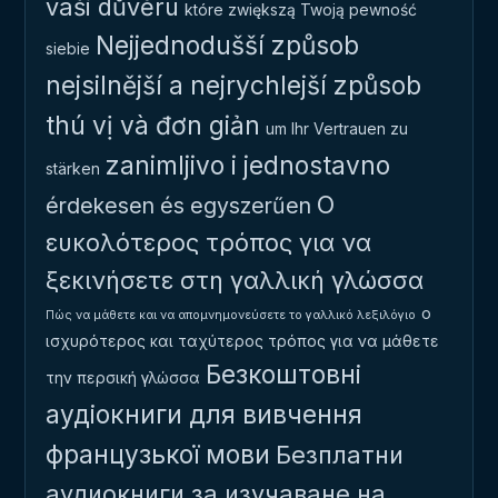
vaši důvěru
które zwiększą Twoją pewność
Nejjednodušší způsob
siebie
nejsilnější a nejrychlejší způsob
thú vị và đơn giản
um Ihr Vertrauen zu
zanimljivo i jednostavno
stärken
Ο
érdekesen és egyszerűen
ευκολότερος τρόπος για να
ξεκινήσετε στη γαλλική γλώσσα
ο
Πώς να μάθετε και να απομνημονεύσετε το γαλλικό λεξιλόγιο
ισχυρότερος και ταχύτερος τρόπος για να μάθετε
Безкоштовні
την περσική γλώσσα
аудіокниги для вивчення
французької мови
Безплатни
аудиокниги за изучаване на