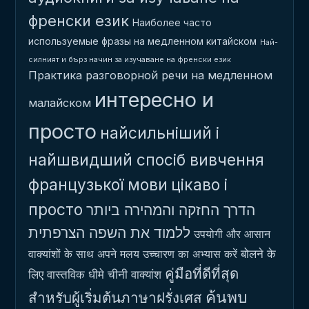
френски език
Наиболее часто
используемые фразы на медленном китайском
Най-
силният и бърз начин за изучаване на френски език
Практика разговорной речи на медленном
интересно и
малайском
просто
найсильніший і
найшвидший спосіб вивчення
французької мови
цікаво і
просто
הדרך החזקה והמהירה ביותר
ללמוד את השפה הצרפתית
उपयोगी और आसान
बोलने के
वाक्यांशों के साथ अपने मलय उच्चारण का अभ्यास करें
คู่มือที่ดีที่สุด
लिए वास्तविक धीमे चीनी वाक्यांश
ค้นพบ
สำหรับผู้เริ่มต้นภาษาฝรั่งเศส