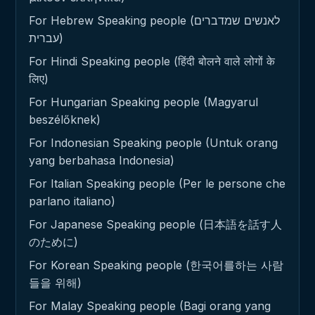
For Hebrew Speaking people (לאנשים שמדברים
עברית)
For Hindi Speaking people (हिंदी बोलने वाले लोगों के
लिए)
For Hungarian Speaking people (Magyarul
beszélőknek)
For Indonesian Speaking people (Untuk orang
yang berbahasa Indonesia)
For Italian Speaking people (Per le persone che
parlano italiano)
For Japanese Speaking people (日本語を話す人
のために)
For Korean Speaking people (한국어를하는 사람
들을 위해)
For Malay Speaking people (Bagi orang yang