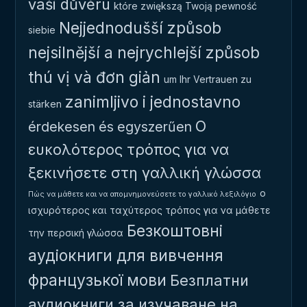
vaši důvěru
które zwiększą Twoją pewność
Nejjednodušší způsob
siebie
nejsilnější a nejrychlejší způsob
thú vị và đơn giản
um Ihr Vertrauen zu
zanimljivo i jednostavno
stärken
Ο
érdekesen és egyszerűen
ευκολότερος τρόπος για να
ξεκινήσετε στη γαλλική γλώσσα
ο
Πώς να μάθετε και να απομνημονεύσετε το γαλλικό λεξιλόγιο
ισχυρότερος και ταχύτερος τρόπος για να μάθετε
Безкоштовні
την περσική γλώσσα
аудіокниги для вивчення
французької мови
Безплатни
аудиокниги за изучаване на