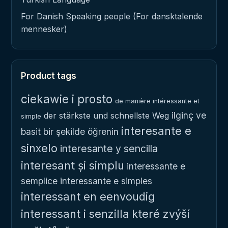
For Danish Speaking people (For dansktalende
mennesker)
Product tags
ciekawie i prosto
de manière intéressante et
ilginç ve
der stärkste und schnellste Weg
simple
interesante e
basit bir şekilde öğrenin
sinxelo
interesante y sencilla
interesant și simplu
interessante e
semplice
interessante e simples
interessant en eenvoudig
interessant i senzilla
které zvýší