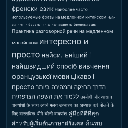
френски език
Наиболее часто
используемые фразы на медленном китайском
Най-
силният и бърз начин за изучаване на френски език
Практика разговорной речи на медленном
интересно и
малайском
просто
найсильніший і
найшвидший спосіб вивчення
французької мови
цікаво і
просто
הדרך החזקה והמהירה ביותר
ללמוד את השפה הצרפתית
उपयोगी और आसान
बोलने के
वाक्यांशों के साथ अपने मलय उच्चारण का अभ्यास करें
คู่มือที่ดีที่สุด
लिए वास्तविक धीमे चीनी वाक्यांश
ค้นพบ
สำหรับผู้เริ่มต้นภาษาฝรั่งเศส