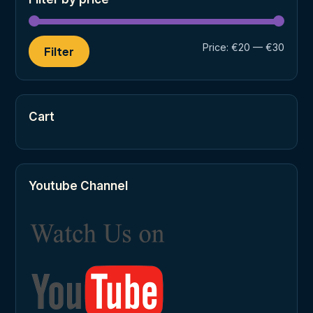
Min
Max
Price:
€20
—
€30
Filter
price
price
Cart
Youtube Channel