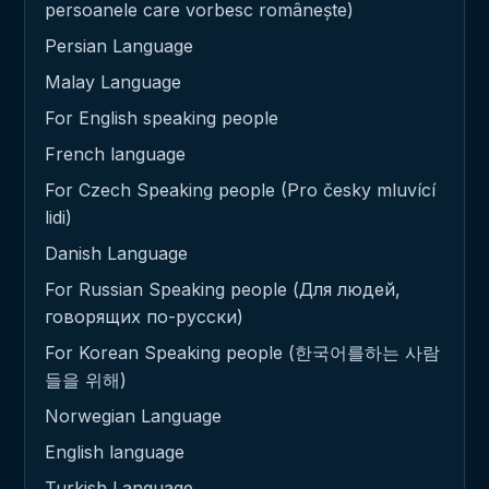
persoanele care vorbesc românește)
Persian Language
Malay Language
For English speaking people
French language
For Czech Speaking people (Pro česky mluvící
lidi)
Danish Language
For Russian Speaking people (Для людей,
говорящих по-русски)
For Korean Speaking people (한국어를하는 사람
들을 위해)
Norwegian Language
English language
Turkish Language