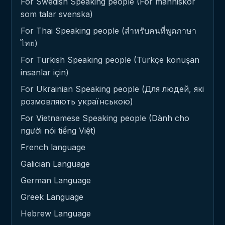
For Swedish Speaking people (För människor
som talar svenska)
For Thai Speaking people (สำหรับคนที่พูดภาษา
ไทย)
For Turkish Speaking people (Türkçe konuşan
insanlar için)
For Ukrainian Speaking people (Для людей, які
розмовляють українською)
For Vietnamese Speaking people (Dành cho
người nói tiếng Việt)
French language
Galician Language
German Language
Greek Language
Hebrew Language