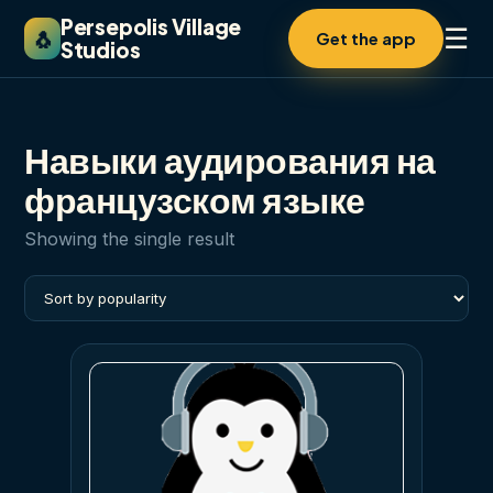
Persepolis Village
☰
🐧
Get the app
Studios
Навыки аудирования на
французском языке
Showing the single result