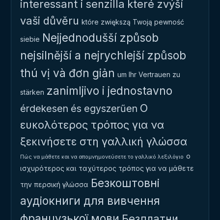
interessant i senzilla
které zvýší
vaši důvěru
które zwiększą Twoją pewność
Nejjednodušší způsob
siebie
nejsilnější a nejrychlejší způsob
thú vị và đơn giản
um Ihr Vertrauen zu
zanimljivo i jednostavno
stärken
Ο
érdekesen és egyszerűen
ευκολότερος τρόπος για να
ξεκινήσετε στη γαλλική γλώσσα
ο
Πώς να μάθετε και να απομνημονεύσετε το γαλλικό λεξιλόγιο
ισχυρότερος και ταχύτερος τρόπος για να μάθετε
Безкоштовні
την περσική γλώσσα
аудіокниги для вивчення
французької мови
Безплатни