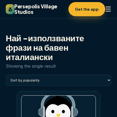
Persepolis Village
☰
🐧
Get the app
Studios
Най -използваните
фрази на бавен
италиански
Showing the single result