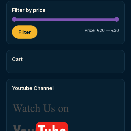
Filter by price
Min
Max
Price:
€20
—
€30
Filter
price
price
Cart
Youtube Channel