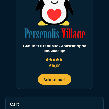
Бавният италиански разговор за
начинаещи
Rated
€
19,90
5.00
out of 5
Add to cart
Cart