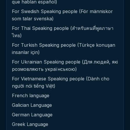
que hablan español)
For Swedish Speaking people (För människor
som talar svenska)
For Thai Speaking people (สำหรับคนที่พูดภาษา
ไทย)
For Turkish Speaking people (Türkçe konuşan
insanlar için)
For Ukrainian Speaking people (Для людей, які
розмовляють українською)
For Vietnamese Speaking people (Dành cho
người nói tiếng Việt)
French language
Galician Language
German Language
Greek Language