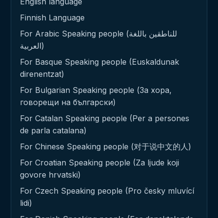
English language
Finnish Language
For Arabic Speaking people (للناطقين باللغة
العربية)
For Basque Speaking people (Euskaldunak
direnentzat)
For Bulgarian Speaking people (За хора,
говорещи на български)
For Catalan Speaking people (Per a persones
de parla catalana)
For Chinese Speaking people (对于说中文的人)
For Croatian Speaking people (Za ljude koji
govore hrvatski)
For Czech Speaking people (Pro česky mluvící
lidi)