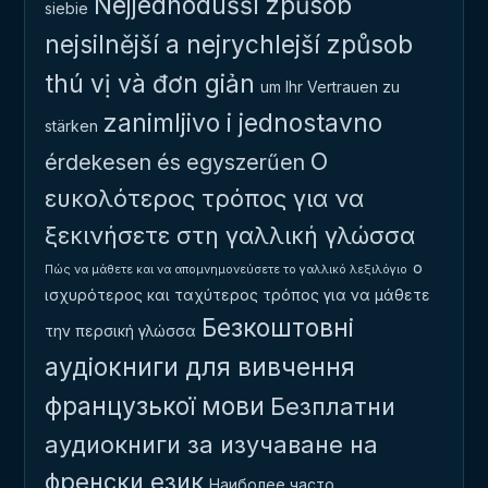
Nejjednodušší způsob
siebie
nejsilnější a nejrychlejší způsob
thú vị và đơn giản
um Ihr Vertrauen zu
zanimljivo i jednostavno
stärken
Ο
érdekesen és egyszerűen
ευκολότερος τρόπος για να
ξεκινήσετε στη γαλλική γλώσσα
ο
Πώς να μάθετε και να απομνημονεύσετε το γαλλικό λεξιλόγιο
ισχυρότερος και ταχύτερος τρόπος για να μάθετε
Безкоштовні
την περσική γλώσσα
аудіокниги для вивчення
французької мови
Безплатни
аудиокниги за изучаване на
френски език
Наиболее часто