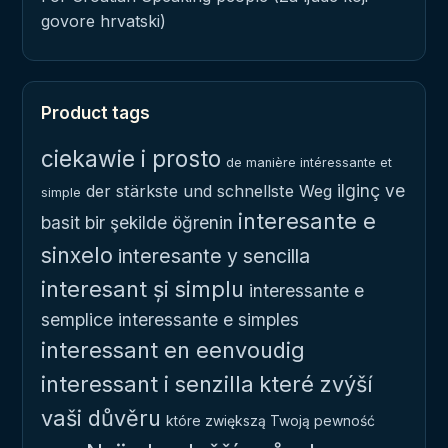
govore hrvatski)
Product tags
ciekawie i prosto
de manière intéressante et
ilginç ve
der stärkste und schnellste Weg
simple
interesante e
basit bir şekilde öğrenin
sinxelo
interesante y sencilla
interesant și simplu
interessante e
semplice
interessante e simples
interessant en eenvoudig
interessant i senzilla
které zvýší
vaši důvěru
które zwiększą Twoją pewność