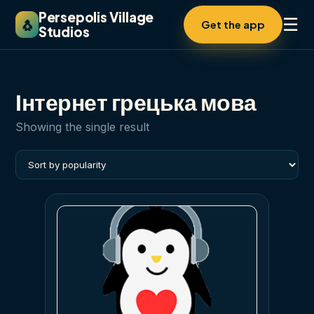
Persepolis Village
☰
🐧
Get the app
Studios
Інтернет грецька мова
Showing the single result