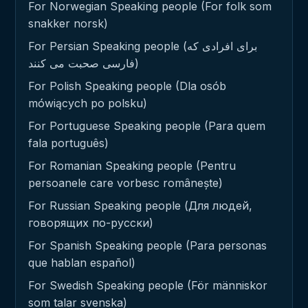
For Norwegian Speaking people (For folk som
snakker norsk)
For Persian Speaking people (برای افرادی که
فارسی صحبت می کنند)
For Polish Speaking people (Dla osób
mówiących po polsku)
For Portuguese Speaking people (Para quem
fala português)
For Romanian Speaking people (Pentru
persoanele care vorbesc românește)
For Russian Speaking people (Для людей,
говорящих по-русски)
For Spanish Speaking people (Para personas
que hablan español)
For Swedish Speaking people (För människor
som talar svenska)