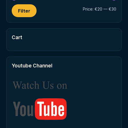
Min
Max
Price:
€20
—
€30
Filter
price
price
Cart
Youtube Channel