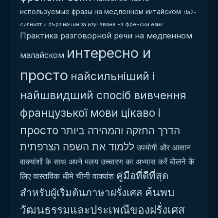
используемые фразы на медленном китайском
Най-
силният и бърз начин за изучаване на френски език
Практика разговорной речи на медленном
интересно и
малайском
просто
найсильніший і
найшвидший спосіб вивчення
французької мови
цікаво і
просто
הדרך החזקה והמהירה ביותר
ללמוד את השפה הצרפתית
उपयोगी और आसान
बोलने के
वाक्यांशों के साथ अपने मलय उच्चारण का अभ्यास करें
คู่มือที่ดีที่สุด
लिए वास्तविक धीमे चीनी वाक्यांश
ค้นพบ
สำหรับผู้เริ่มต้นภาษาฝรั่งเศส
วัฒนธรรมและประเพณีของฝรั่งเศส