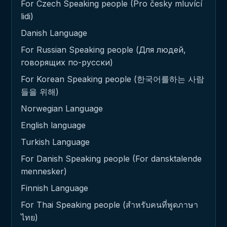
For Czech Speaking people (Pro česky mluvící
lidi)
Danish Language
For Russian Speaking people (Для людей,
говорящих по-русски)
For Korean Speaking people (한국어를하는 사람
들을 위해)
Norwegian Language
English language
Turkish Language
For Danish Speaking people (For dansktalende
mennesker)
Finnish Language
For Thai Speaking people (สำหรับคนที่พูดภาษา
ไทย)