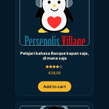
Pelajari bahasa Basque kapan saja,
di mana saja
Rated
€
29,00
4.00
out of 5
Add to cart