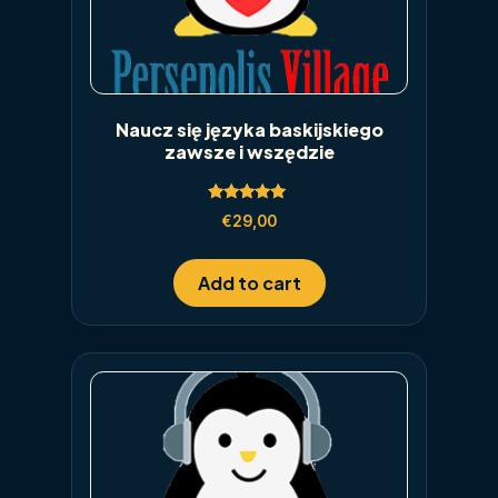
Naucz się języka baskijskiego
zawsze i wszędzie
Rated
€
29,00
5.00
out of 5
Add to cart