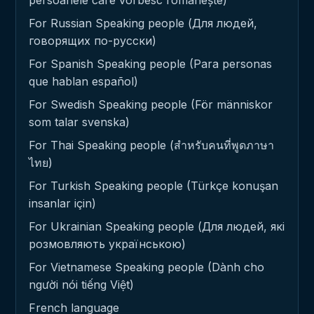
persoanele care vorbesc românește)
For Russian Speaking people (Для людей,
говорящих по-русски)
For Spanish Speaking people (Para personas
que hablan español)
For Swedish Speaking people (För människor
som talar svenska)
For Thai Speaking people (สำหรับคนที่พูดภาษา
ไทย)
For Turkish Speaking people (Türkçe konuşan
insanlar için)
For Ukrainian Speaking people (Для людей, які
розмовляють українською)
For Vietnamese Speaking people (Dành cho
người nói tiếng Việt)
French language