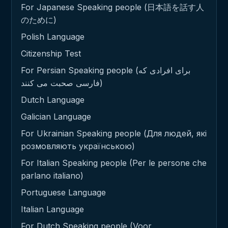
For Japanese Speaking people (日本語を話す人
のために)
Polish Language
Citizenship Test
For Persian Speaking people (برای افرادی که
فارسی صحبت می کنند)
Dutch Language
Galician Language
For Ukrainian Speaking people (Для людей, які
розмовляють українською)
For Italian Speaking people (Per le persone che
parlano italiano)
Portuguese Language
Italian Language
For Dutch Speaking people (Voor