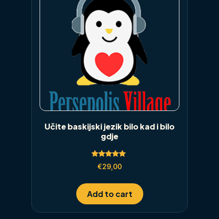
Učite baskijski jezik bilo kad i bilo
gdje
Rated
€
29,00
5.00
out of 5
Add to cart