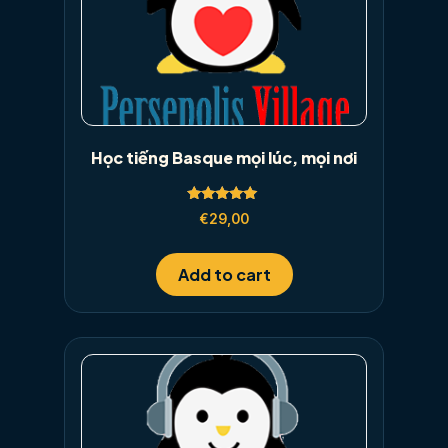
Học tiếng Basque mọi lúc, mọi nơi
Rated
€
29,00
5.00
out of 5
Add to cart