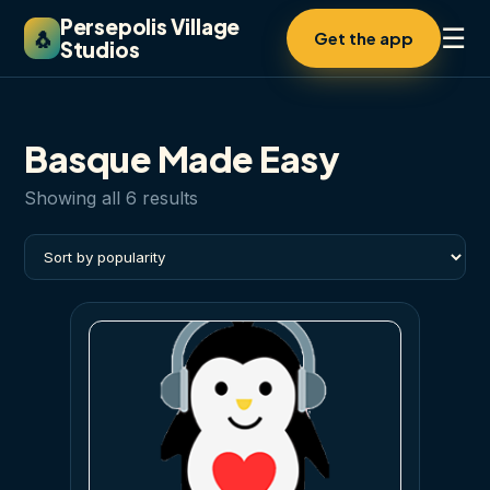
Persepolis Village
☰
🐧
Get the app
Studios
Basque Made Easy
Sorted
Showing all 6 results
by
popularity