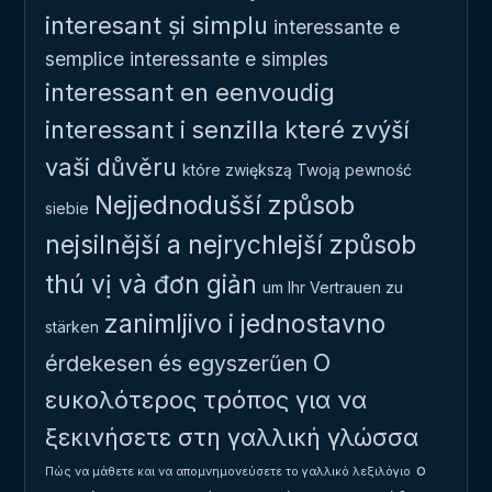
interesant și simplu
interessante e
semplice
interessante e simples
interessant en eenvoudig
interessant i senzilla
které zvýší
vaši důvěru
które zwiększą Twoją pewność
Nejjednodušší způsob
siebie
nejsilnější a nejrychlejší způsob
thú vị và đơn giản
um Ihr Vertrauen zu
zanimljivo i jednostavno
stärken
Ο
érdekesen és egyszerűen
ευκολότερος τρόπος για να
ξεκινήσετε στη γαλλική γλώσσα
ο
Πώς να μάθετε και να απομνημονεύσετε το γαλλικό λεξιλόγιο