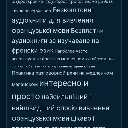
ισχυρότερος και ταχύτερος τρόπος για να μάθετε
Безкоштовні
την περσική γλώσσα
аудіокниги для вивчення
французької мови
Безплатни
аудиокниги за изучаване на
френски език
Наиболее часто
используемые фразы на медленном китайском
Най-
силният и бърз начин за изучаване на френски език
Практика разговорной речи на медленном
интересно и
малайском
просто
найсильніший і
найшвидший спосіб вивчення
французької мови
цікаво і