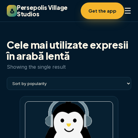
Persepolis Village
☰
🐧
Get the app
Studios
Cele mai utilizate expresii
în arabă lentă
Showing the single result