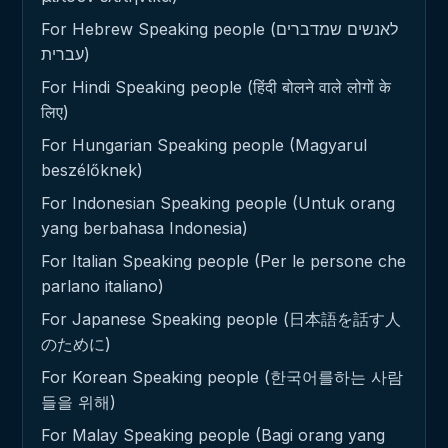
For Hebrew Speaking people (לאנשים שמדברים
עברית)
For Hindi Speaking people (हिंदी बोलने वाले लोगों के
लिए)
For Hungarian Speaking people (Magyarul
beszélőknek)
For Indonesian Speaking people (Untuk orang
yang berbahasa Indonesia)
For Italian Speaking people (Per le persone che
parlano italiano)
For Japanese Speaking people (日本語を話す人
のために)
For Korean Speaking people (한국어를하는 사람
들을 위해)
For Malay Speaking people (Bagi orang yang