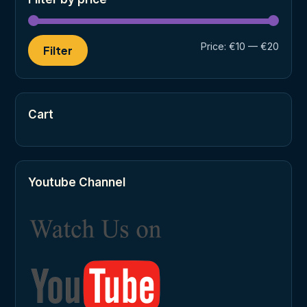
Min
Max
Price:
€10
—
€20
Filter
price
price
Cart
Youtube Channel