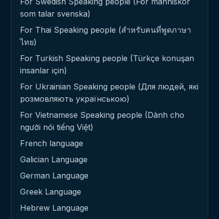
For Swedish Speaking people (För människor
som talar svenska)
For Thai Speaking people (สำหรับคนที่พูดภาษา
ไทย)
For Turkish Speaking people (Türkçe konuşan
insanlar için)
For Ukrainian Speaking people (Для людей, які
розмовляють українською)
For Vietnamese Speaking people (Dành cho
người nói tiếng Việt)
French language
Galician Language
German Language
Greek Language
Hebrew Language