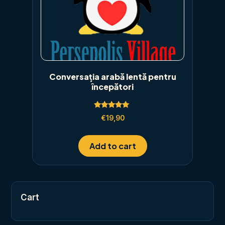
Conversația arabă lentă pentru
începători
Rated
€
19,90
5.00
out of 5
Add to cart
Cart