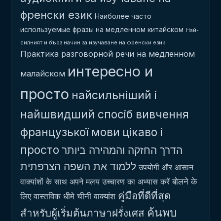
френски език
Наиболее часто
используемые фразы на медленном китайском
Най-
силният и бърз начин за изучаване на френски език
Практика разговорной речи на медленном
интересно и
малайском
просто
найсильніший і
найшвидший спосіб вивчення
французької мови
цікаво і
просто
הדרך החזקה והמהירה ביותר
ללמוד את השפה הצרפתית
उपयोगी और आसान
बोलने के
वाक्यांशों के साथ अपने मलय उच्चारण का अभ्यास करें
คู่มือที่ดีที่สุด
लिए वास्तविक धीमे चीनी वाक्यांश
ค้นพบ
สำหรับผู้เริ่มต้นภาษาฝรั่งเศส