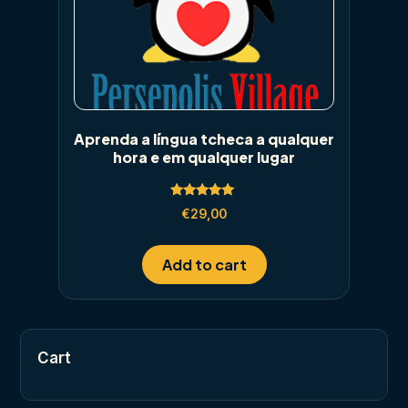
Aprenda a língua tcheca a qualquer
hora e em qualquer lugar
Rated
€
29,00
5.00
out of 5
Add to cart
Cart