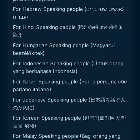
For Hebrew Speaking people (לאנשים שמדברים
עברית)
For Hindi Speaking people (हिंदी बोलने वाले लोगों के
लिए)
For Hungarian Speaking people (Magyarul
beszélőknek)
For Indonesian Speaking people (Untuk orang
yang berbahasa Indonesia)
For Italian Speaking people (Per le persone che
parlano italiano)
For Japanese Speaking people (日本語を話す人
のために)
For Korean Speaking people (한국어를하는 사람
들을 위해)
For Malay Speaking people (Bagi orang yang