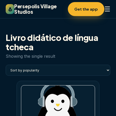
Persepolis Village
☰
🐧
Get the app
Studios
Livro didático de língua
tcheca
Showing the single result