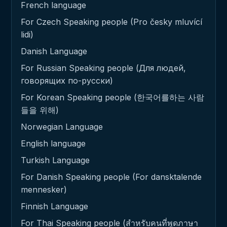
French language
For Czech Speaking people (Pro česky mluvící
lidi)
Danish Language
For Russian Speaking people (Для людей,
говорящих по-русски)
For Korean Speaking people (한국어를하는 사람
들을 위해)
Norwegian Language
English language
Turkish Language
For Danish Speaking people (For dansktalende
mennesker)
Finnish Language
For Thai Speaking people (สำหรับคนที่พูดภาษา