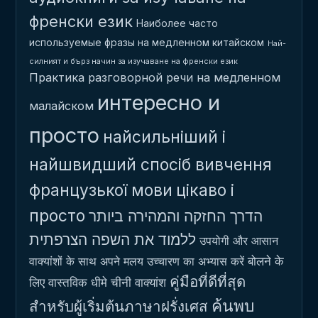
френски език
Наиболее часто
используемые фразы на медленном китайском
Най-
силният и бърз начин за изучаване на френски език
Практика разговорной речи на медленном
интересно и
малайском
просто
найсильніший і
найшвидший спосіб вивчення
французької мови
цікаво і
просто
הדרך החזקה והמהירה ביותר
ללמוד את השפה הצרפתית
उपयोगी और आसान
बोलने के
वाक्यांशों के साथ अपने मलय उच्चारण का अभ्यास करें
คู่มือที่ดีที่สุด
लिए वास्तविक धीमे चीनी वाक्यांश
ค้นพบ
สำหรับผู้เริ่มต้นภาษาฝรั่งเศส