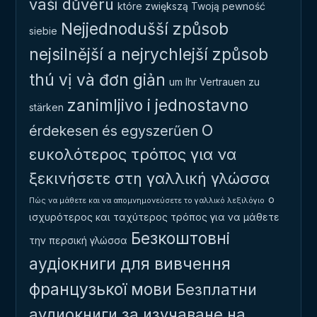
vaši důvěru
które zwiększą Twoją pewność
Nejjednodušší způsob
siebie
nejsilnější a nejrychlejší způsob
thú vị và đơn giản
um Ihr Vertrauen zu
zanimljivo i jednostavno
stärken
Ο
érdekesen és egyszerűen
ευκολότερος τρόπος για να
ξεκινήσετε στη γαλλική γλώσσα
ο
Πώς να μάθετε και να απομνημονεύσετε το γαλλικό λεξιλόγιο
ισχυρότερος και ταχύτερος τρόπος για να μάθετε
Безкоштовні
την περσική γλώσσα
аудіокниги для вивчення
французької мови
Безплатни
аудиокниги за изучаване на