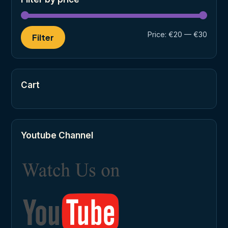
Min
Max
Price:
€20
—
€30
Filter
price
price
Cart
Youtube Channel