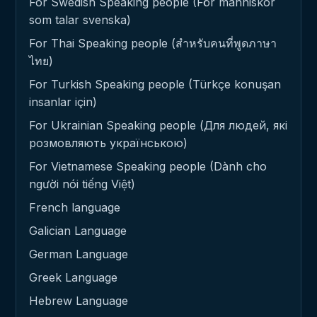
For Swedish Speaking people (För människor
som talar svenska)
For Thai Speaking people (สำหรับคนที่พูดภาษา
ไทย)
For Turkish Speaking people (Türkçe konuşan
insanlar için)
For Ukrainian Speaking people (Для людей, які
розмовляють українською)
For Vietnamese Speaking people (Dành cho
người nói tiếng Việt)
French language
Galician Language
German Language
Greek Language
Hebrew Language