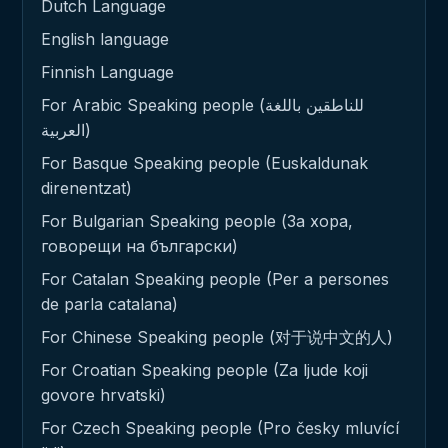
Dutch Language
English language
Finnish Language
For Arabic Speaking people (للناطقين باللغة
العربية)
For Basque Speaking people (Euskaldunak
direnentzat)
For Bulgarian Speaking people (За хора,
говорещи на български)
For Catalan Speaking people (Per a persones
de parla catalana)
For Chinese Speaking people (对于说中文的人)
For Croatian Speaking people (Za ljude koji
govore hrvatski)
For Czech Speaking people (Pro česky mluvící