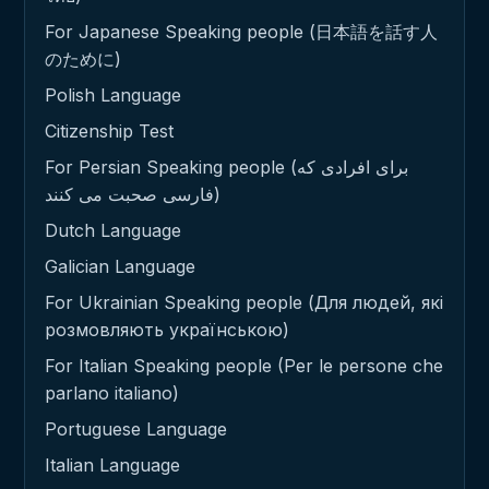
For Japanese Speaking people (日本語を話す人
のために)
Polish Language
Citizenship Test
For Persian Speaking people (برای افرادی که
فارسی صحبت می کنند)
Dutch Language
Galician Language
For Ukrainian Speaking people (Для людей, які
розмовляють українською)
For Italian Speaking people (Per le persone che
parlano italiano)
Portuguese Language
Italian Language