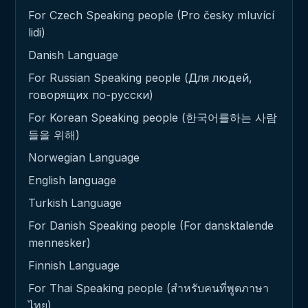
For Czech Speaking people (Pro česky mluvící
lidi)
Danish Language
For Russian Speaking people (Для людей,
говорящих по-русски)
For Korean Speaking people (한국어를하는 사람
들을 위해)
Norwegian Language
English language
Turkish Language
For Danish Speaking people (For dansktalende
mennesker)
Finnish Language
For Thai Speaking people (สำหรับคนที่พูดภาษา
ไทย)