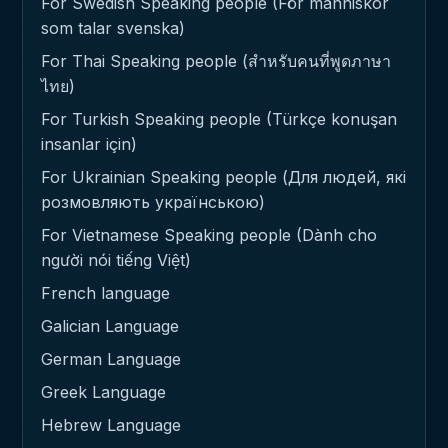
For Swedish Speaking people (För människor
som talar svenska)
For Thai Speaking people (สำหรับคนที่พูดภาษา
ไทย)
For Turkish Speaking people (Türkçe konuşan
insanlar için)
For Ukrainian Speaking people (Для людей, які
розмовляють українською)
For Vietnamese Speaking people (Dành cho
người nói tiếng Việt)
French language
Galician Language
German Language
Greek Language
Hebrew Language