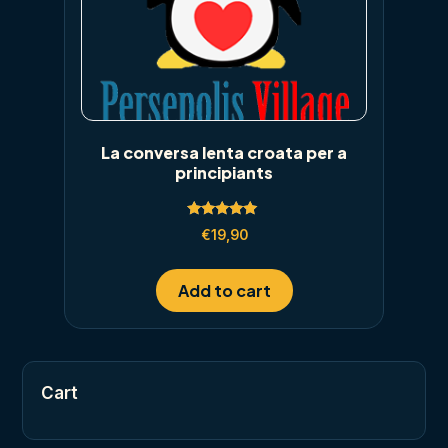
La conversa lenta croata per a
principiants
Rated
€
19,90
5.00
out of 5
Add to cart
Cart