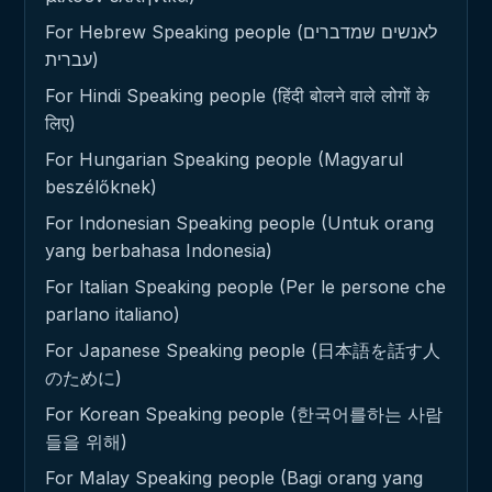
For Hebrew Speaking people (לאנשים שמדברים
עברית)
For Hindi Speaking people (हिंदी बोलने वाले लोगों के
लिए)
For Hungarian Speaking people (Magyarul
beszélőknek)
For Indonesian Speaking people (Untuk orang
yang berbahasa Indonesia)
For Italian Speaking people (Per le persone che
parlano italiano)
For Japanese Speaking people (日本語を話す人
のために)
For Korean Speaking people (한국어를하는 사람
들을 위해)
For Malay Speaking people (Bagi orang yang