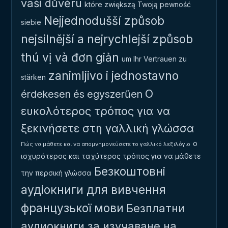
vaši důvěru
które zwiększą Twoją pewność
Nejjednodušší způsob
siebie
nejsilnější a nejrychlejší způsob
thú vị và đơn giản
um Ihr Vertrauen zu
zanimljivo i jednostavno
stärken
Ο
érdekesen és egyszerűen
ευκολότερος τρόπος για να
ξεκινήσετε στη γαλλική γλώσσα
ο
Πώς να μάθετε και να απομνημονεύσετε το γαλλικό λεξιλόγιο
ισχυρότερος και ταχύτερος τρόπος για να μάθετε
Безкоштовні
την περσική γλώσσα
аудіокниги для вивчення
французької мови
Безплатни
аудиокниги за изучаване на