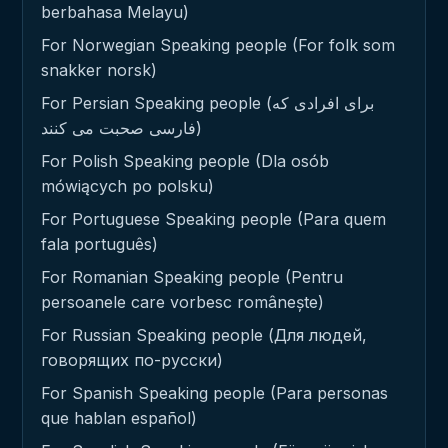
berbahasa Melayu)
For Norwegian Speaking people (For folk som
snakker norsk)
For Persian Speaking people (برای افرادی که
فارسی صحبت می کنند)
For Polish Speaking people (Dla osób
mówiących po polsku)
For Portuguese Speaking people (Para quem
fala português)
For Romanian Speaking people (Pentru
persoanele care vorbesc românește)
For Russian Speaking people (Для людей,
говорящих по-русски)
For Spanish Speaking people (Para personas
que hablan español)