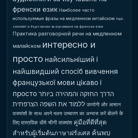
френски език
Наиболее часто
используемые фразы на медленном китайском
Най-
силният и бърз начин за изучаване на френски език
Практика разговорной речи на медленном
интересно и
малайском
просто
найсильніший і
найшвидший спосіб вивчення
французької мови
цікаво і
просто
הדרך החזקה והמהירה ביותר
ללמוד את השפה הצרפתית
उपयोगी और आसान
बोलने के
वाक्यांशों के साथ अपने मलय उच्चारण का अभ्यास करें
คู่มือที่ดีที่สุด
लिए वास्तविक धीमे चीनी वाक्यांश
ค้นพบ
สำหรับผู้เริ่มต้นภาษาฝรั่งเศส