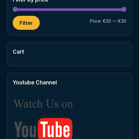
Min
Max
Price:
€20
—
€30
Filter
price
price
Cart
Youtube Channel