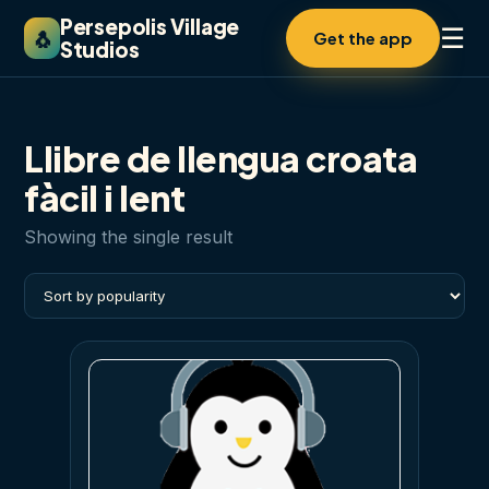
Persepolis Village
☰
🐧
Get the app
Studios
Llibre de llengua croata
fàcil i lent
Showing the single result