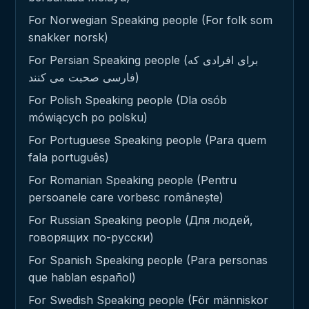
For Norwegian Speaking people (For folk som
snakker norsk)
For Persian Speaking people (برای افرادی که
فارسی صحبت می کنند)
For Polish Speaking people (Dla osób
mówiących po polsku)
For Portuguese Speaking people (Para quem
fala português)
For Romanian Speaking people (Pentru
persoanele care vorbesc românește)
For Russian Speaking people (Для людей,
говорящих по-русски)
For Spanish Speaking people (Para personas
que hablan español)
For Swedish Speaking people (För människor