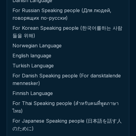
Danish Language
For Russian Speaking people (Для людей,
говорящих по-русски)
For Korean Speaking people (한국어를하는 사람
들을 위해)
Norwegian Language
English language
Turkish Language
For Danish Speaking people (For dansktalende
mennesker)
Finnish Language
For Thai Speaking people (สำหรับคนที่พูดภาษา
ไทย)
For Japanese Speaking people (日本語を話す人
のために)