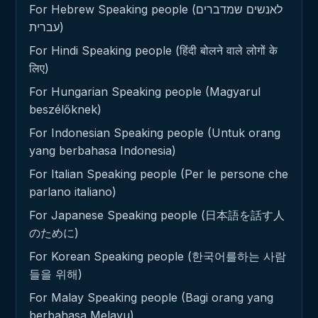
For Hebrew Speaking people (לאנשים שמדברים
עברית)
For Hindi Speaking people (हिंदी बोलने वाले लोगों के
लिए)
For Hungarian Speaking people (Magyarul
beszélőknek)
For Indonesian Speaking people (Untuk orang
yang berbahasa Indonesia)
For Italian Speaking people (Per le persone che
parlano italiano)
For Japanese Speaking people (日本語を話す人
のために)
For Korean Speaking people (한국어를하는 사람
들을 위해)
For Malay Speaking people (Bagi orang yang
berbahasa Melayu)