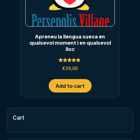
Apreneu la llengua sueca en
qualsevol moment i en qualsevol
lloc
Rated
€
29,00
5.00
out of 5
Add to cart
Cart