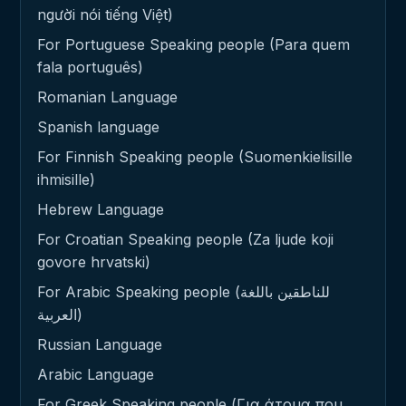
người nói tiếng Việt)
For Portuguese Speaking people (Para quem
fala português)
Romanian Language
Spanish language
For Finnish Speaking people (Suomenkielisille
ihmisille)
Hebrew Language
For Croatian Speaking people (Za ljude koji
govore hrvatski)
For Arabic Speaking people (للناطقين باللغة
العربية)
Russian Language
Arabic Language
For Greek Speaking people (Για άτομα που