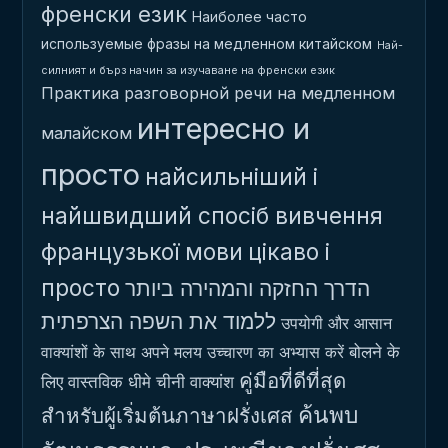
френски език
Наиболее часто
используемые фразы на медленном китайском
Най-
силният и бърз начин за изучаване на френски език
Практика разговорной речи на медленном
интересно и
малайском
просто
найсильніший і
найшвидший спосіб вивчення
французької мови
цікаво і
просто
הדרך החזקה והמהירה ביותר
ללמוד את השפה הצרפתית
उपयोगी और आसान
बोलने के
वाक्यांशों के साथ अपने मलय उच्चारण का अभ्यास करें
คู่มือที่ดีที่สุด
लिए वास्तविक धीमे चीनी वाक्यांश
ค้นพบ
สำหรับผู้เริ่มต้นภาษาฝรั่งเศส