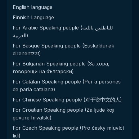
English language
Finnish Language
For Arabic Speaking people (للناطقين باللغة
العربية)
For Basque Speaking people (Euskaldunak
direnentzat)
For Bulgarian Speaking people (За хора,
говорещи на български)
For Catalan Speaking people (Per a persones
de parla catalana)
For Chinese Speaking people (对于说中文的人)
For Croatian Speaking people (Za ljude koji
govore hrvatski)
For Czech Speaking people (Pro česky mluvící
lidi)