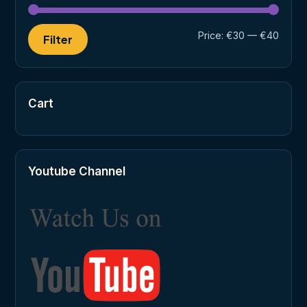
Min
Max
Price:
€30
—
€40
Filter
price
price
Cart
Youtube Channel