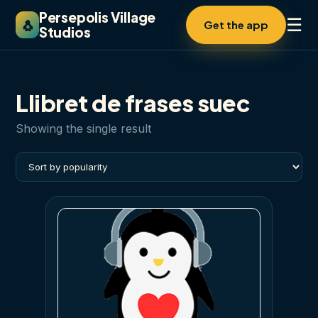
Persepolis Village
☰
🐧
Get the app
Studios
Llibret de frases suec
Showing the single result