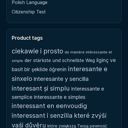
Polish Language
Citizenship Test
Product tags
ciekawie i prosto
de manière intéressante et
ilginç ve
der stärkste und schnellste Weg
simple
interesante e
basit bir şekilde öğrenin
sinxelo
interesante y sencilla
interesant și simplu
interessante e
semplice
interessante e simples
interessant en eenvoudig
interessant i senzilla
které zvýší
vaši důvěru
które zwiększą Twoją pewność