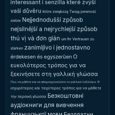
interessant i senzilla
které zvýší
vaši důvěru
które zwiększą Twoją pewność
Nejjednodušší způsob
siebie
nejsilnější a nejrychlejší způsob
thú vị và đơn giản
um Ihr Vertrauen zu
zanimljivo i jednostavno
stärken
Ο
érdekesen és egyszerűen
ευκολότερος τρόπος για να
ξεκινήσετε στη γαλλική γλώσσα
ο
Πώς να μάθετε και να απομνημονεύσετε το γαλλικό λεξιλόγιο
ισχυρότερος και ταχύτερος τρόπος για να μάθετε
Безкоштовні
την περσική γλώσσα
аудіокниги для вивчення
французької мови
Безплатни