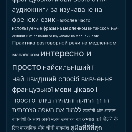
аудиокниги за изучаване на
френски език
Наиболее часто
используемые фразы на медленном китайском
Най-
силният и бърз начин за изучаване на френски език
Практика разговорной речи на медленном
интересно и
малайском
просто
найсильніший і
найшвидший спосіб вивчення
французької мови
цікаво і
просто
הדרך החזקה והמהירה ביותר
ללמוד את השפה הצרפתית
उपयोगी और आसान
बोलने के
वाक्यांशों के साथ अपने मलय उच्चारण का अभ्यास करें
คู่มือที่ดีที่สุด
लिए वास्तविक धीमे चीनी वाक्यांश