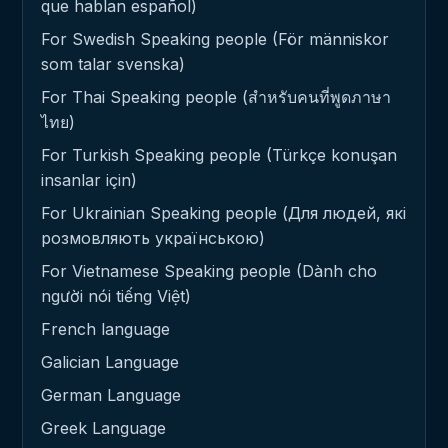
que hablan español)
For Swedish Speaking people (För människor
som talar svenska)
For Thai Speaking people (สำหรับคนที่พูดภาษา
ไทย)
For Turkish Speaking people (Türkçe konuşan
insanlar için)
For Ukrainian Speaking people (Для людей, які
розмовляють українською)
For Vietnamese Speaking people (Dành cho
người nói tiếng Việt)
French language
Galician Language
German Language
Greek Language