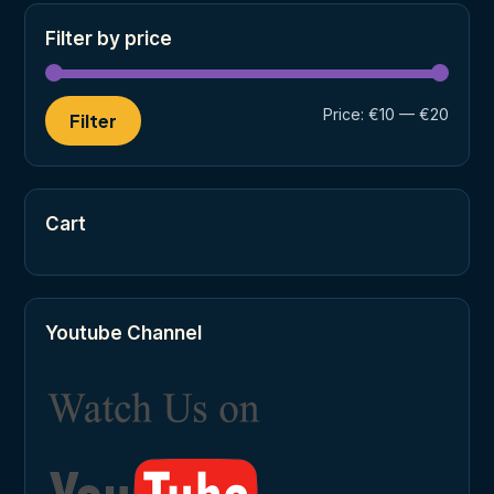
Filter by price
Min
Max
Price:
€10
—
€20
Filter
price
price
Cart
Youtube Channel