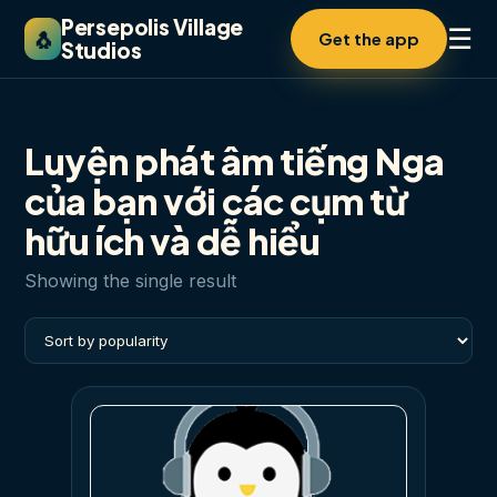
Persepolis Village
☰
🐧
Get the app
Studios
Luyện phát âm tiếng Nga
của bạn với các cụm từ
hữu ích và dễ hiểu
Showing the single result