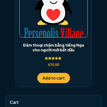
Đàm thoại chậm bằng tiếng Nga
cho người mới bắt đầu
Rated
€
19,90
5.00
out of 5
Add to cart
Cart