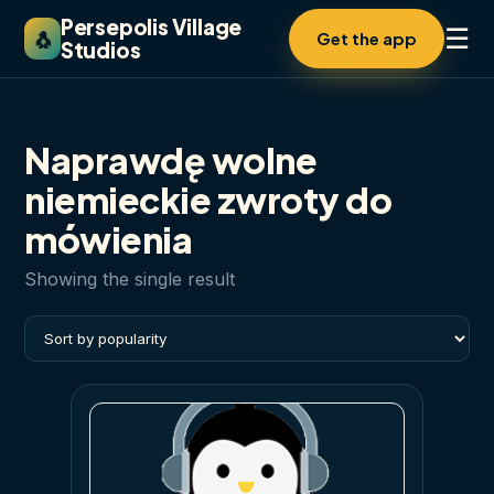
Persepolis Village
☰
🐧
Get the app
Studios
Naprawdę wolne
niemieckie zwroty do
mówienia
Showing the single result