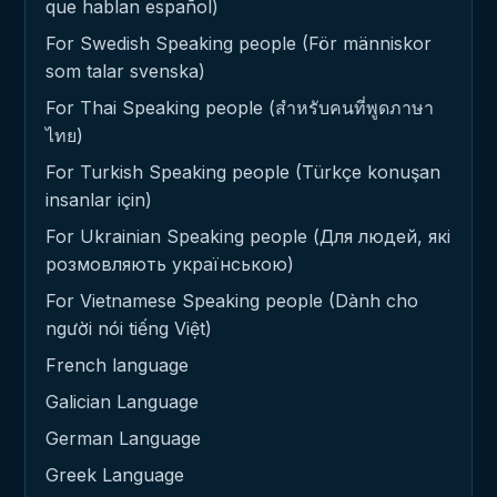
que hablan español)
For Swedish Speaking people (För människor
som talar svenska)
For Thai Speaking people (สำหรับคนที่พูดภาษา
ไทย)
For Turkish Speaking people (Türkçe konuşan
insanlar için)
For Ukrainian Speaking people (Для людей, які
розмовляють українською)
For Vietnamese Speaking people (Dành cho
người nói tiếng Việt)
French language
Galician Language
German Language
Greek Language