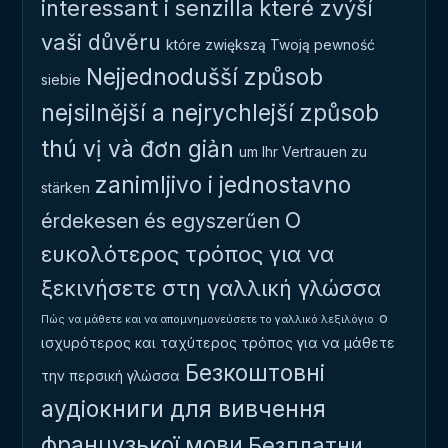
interessant i senzilla
které zvýší
vaši důvěru
które zwiększą Twoją pewność
Nejjednodušší způsob
siebie
nejsilnější a nejrychlejší způsob
thú vị và đơn giản
um Ihr Vertrauen zu
zanimljivo i jednostavno
stärken
Ο
érdekesen és egyszerűen
ευκολότερος τρόπος για να
ξεκινήσετε στη γαλλική γλώσσα
ο
Πώς να μάθετε και να απομνημονεύσετε το γαλλικό λεξιλόγιο
ισχυρότερος και ταχύτερος τρόπος για να μάθετε
Безкоштовні
την περσική γλώσσα
аудіокниги для вивчення
французької мови
Безплатни