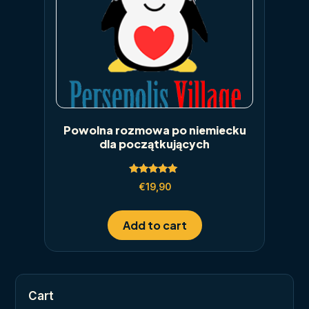
Powolna rozmowa po niemiecku
dla początkujących
Rated
€
19,90
5.00
out of 5
Add to cart
Cart