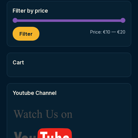
Filter by price
Min
Max
Price:
€10
—
€20
Filter
price
price
Cart
Youtube Channel