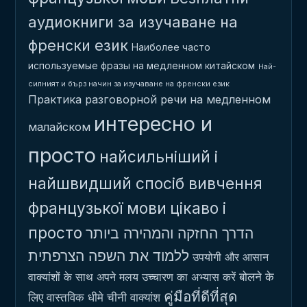
аудиокниги за изучаване на
френски език
Наиболее часто
используемые фразы на медленном китайском
Най-
силният и бърз начин за изучаване на френски език
Практика разговорной речи на медленном
интересно и
малайском
просто
найсильніший і
найшвидший спосіб вивчення
французької мови
цікаво і
просто
הדרך החזקה והמהירה ביותר
ללמוד את השפה הצרפתית
उपयोगी और आसान
बोलने के
वाक्यांशों के साथ अपने मलय उच्चारण का अभ्यास करें
คู่มือที่ดีที่สุด
लिए वास्तविक धीमे चीनी वाक्यांश