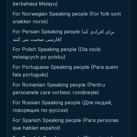
berbahasa Melayu)
For Norwegian Speaking people (For folk som
snakker norsk)
For Persian Speaking people (برای افرادی که
فارسی صحبت می کنند)
For Polish Speaking people (Dla osób
mówiących po polsku)
For Portuguese Speaking people (Para quem
fala português)
For Romanian Speaking people (Pentru
persoanele care vorbesc românește)
For Russian Speaking people (Для людей,
говорящих по-русски)
For Spanish Speaking people (Para personas
que hablan español)