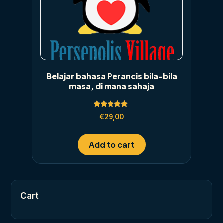
Belajar bahasa Perancis bila-bila
masa, di mana sahaja
Rated
€
29,00
5.00
out of 5
Add to cart
Cart