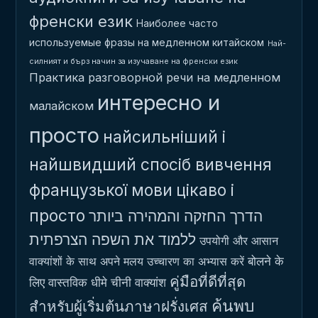
френски език
Наиболее часто
используемые фразы на медленном китайском
Най-
силният и бърз начин за изучаване на френски език
Практика разговорной речи на медленном
интересно и
малайском
просто
найсильніший і
найшвидший спосіб вивчення
французької мови
цікаво і
просто
הדרך החזקה והמהירה ביותר
ללמוד את השפה הצרפתית
उपयोगी और आसान
बोलने के
वाक्यांशों के साथ अपने मलय उच्चारण का अभ्यास करें
คู่มือที่ดีที่สุด
लिए वास्तविक धीमे चीनी वाक्यांश
ค้นพบ
สำหรับผู้เริ่มต้นภาษาฝรั่งเศส