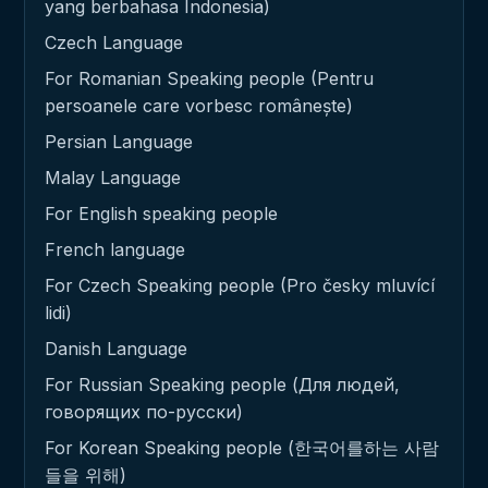
yang berbahasa Indonesia)
Czech Language
For Romanian Speaking people (Pentru
persoanele care vorbesc românește)
Persian Language
Malay Language
For English speaking people
French language
For Czech Speaking people (Pro česky mluvící
lidi)
Danish Language
For Russian Speaking people (Для людей,
говорящих по-русски)
For Korean Speaking people (한국어를하는 사람
들을 위해)