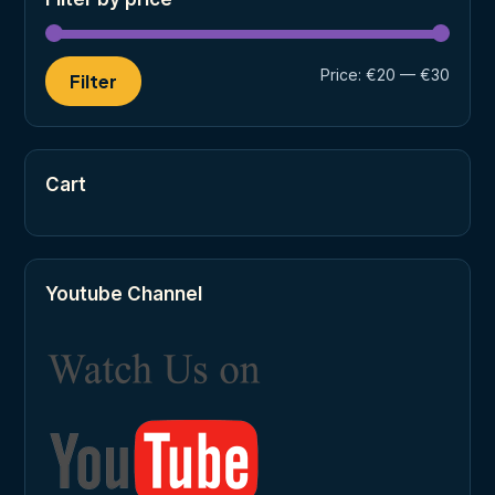
Min
Max
Price:
€20
—
€30
Filter
price
price
Cart
Youtube Channel