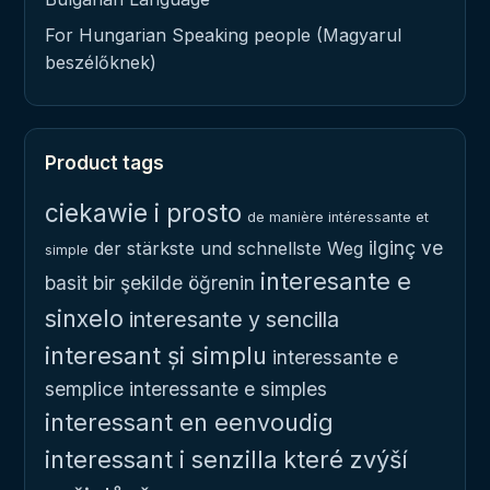
For Hungarian Speaking people (Magyarul
beszélőknek)
Product tags
ciekawie i prosto
de manière intéressante et
ilginç ve
der stärkste und schnellste Weg
simple
interesante e
basit bir şekilde öğrenin
sinxelo
interesante y sencilla
interesant și simplu
interessante e
semplice
interessante e simples
interessant en eenvoudig
interessant i senzilla
které zvýší