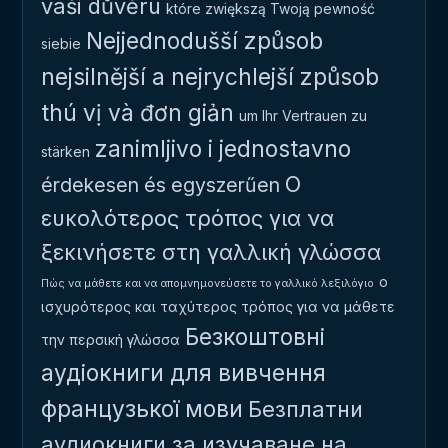
vaši důvěru
które zwiększą Twoją pewność
Nejjednodušší způsob
siebie
nejsilnější a nejrychlejší způsob
thú vị và đơn giản
um Ihr Vertrauen zu
zanimljivo i jednostavno
stärken
Ο
érdekesen és egyszerűen
ευκολότερος τρόπος για να
ξεκινήσετε στη γαλλική γλώσσα
ο
Πώς να μάθετε και να απομνημονεύσετε το γαλλικό λεξιλόγιο
ισχυρότερος και ταχύτερος τρόπος για να μάθετε
Безкоштовні
την περσική γλώσσα
аудіокниги для вивчення
французької мови
Безплатни
аудиокниги за изучаване на