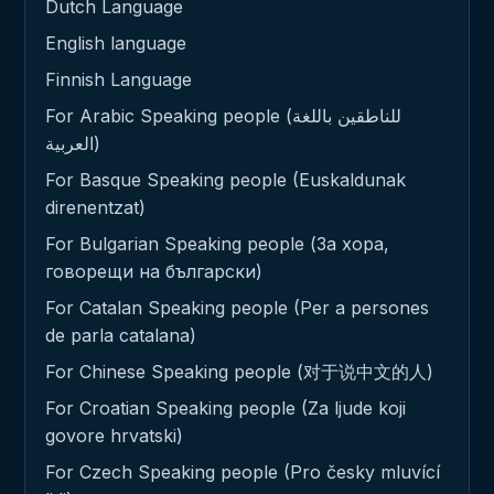
Dutch Language
English language
Finnish Language
For Arabic Speaking people (للناطقين باللغة
العربية)
For Basque Speaking people (Euskaldunak
direnentzat)
For Bulgarian Speaking people (За хора,
говорещи на български)
For Catalan Speaking people (Per a persones
de parla catalana)
For Chinese Speaking people (对于说中文的人)
For Croatian Speaking people (Za ljude koji
govore hrvatski)
For Czech Speaking people (Pro česky mluvící