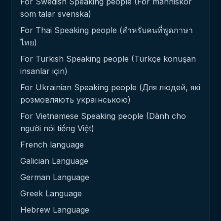
For Swedish Speaking people (För människor
som talar svenska)
For Thai Speaking people (สำหรับคนที่พูดภาษา
ไทย)
For Turkish Speaking people (Türkçe konuşan
insanlar için)
For Ukrainian Speaking people (Для людей, які
розмовляють українською)
For Vietnamese Speaking people (Dành cho
người nói tiếng Việt)
French language
Galician Language
German Language
Greek Language
Hebrew Language