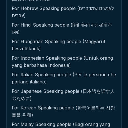
For Hebrew Speaking people (לאנשים שמדברים
עברית)
For Hindi Speaking people (हिंदी बोलने वाले लोगों के
लिए)
For Hungarian Speaking people (Magyarul
beszélőknek)
For Indonesian Speaking people (Untuk orang
yang berbahasa Indonesia)
For Italian Speaking people (Per le persone che
parlano italiano)
For Japanese Speaking people (日本語を話す人
のために)
For Korean Speaking people (한국어를하는 사람
들을 위해)
For Malay Speaking people (Bagi orang yang