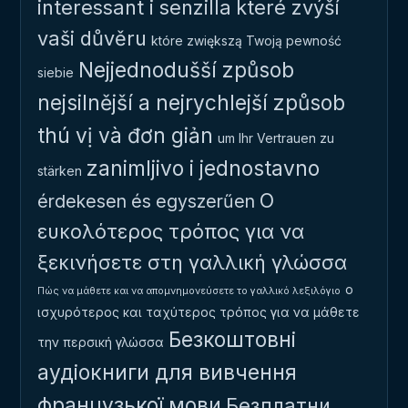
interessant i senzilla
které zvýší
vaši důvěru
które zwiększą Twoją pewność
Nejjednodušší způsob
siebie
nejsilnější a nejrychlejší způsob
thú vị và đơn giản
um Ihr Vertrauen zu
zanimljivo i jednostavno
stärken
Ο
érdekesen és egyszerűen
ευκολότερος τρόπος για να
ξεκινήσετε στη γαλλική γλώσσα
ο
Πώς να μάθετε και να απομνημονεύσετε το γαλλικό λεξιλόγιο
ισχυρότερος και ταχύτερος τρόπος για να μάθετε
Безкоштовні
την περσική γλώσσα
аудіокниги для вивчення
французької мови
Безплатни