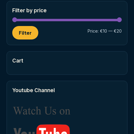
Filter by price
Min
Max
Price:
€10
—
€20
Filter
price
price
Cart
Youtube Channel