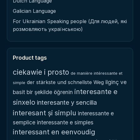
Dutch Language
Galician Language
For Ukrainian Speaking people (Для людей, які
розмовляють українською)
Product tags
ciekawie i prosto
de manière intéressante et
ilginç ve
der stärkste und schnellste Weg
simple
interesante e
basit bir şekilde öğrenin
sinxelo
interesante y sencilla
interesant și simplu
interessante e
semplice
interessante e simples
interessant en eenvoudig