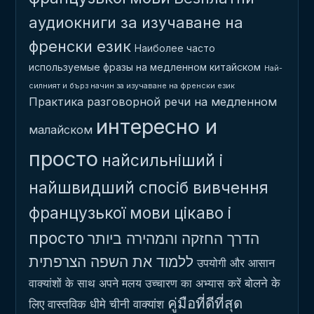
аудиокниги за изучаване на
френски език
Наиболее часто
используемые фразы на медленном китайском
Най-
силният и бърз начин за изучаване на френски език
Практика разговорной речи на медленном
интересно и
малайском
просто
найсильніший і
найшвидший спосіб вивчення
французької мови
цікаво і
просто
הדרך החזקה והמהירה ביותר
ללמוד את השפה הצרפתית
उपयोगी और आसान
बोलने के
वाक्यांशों के साथ अपने मलय उच्चारण का अभ्यास करें
คู่มือที่ดีที่สุด
लिए वास्तविक धीमे चीनी वाक्यांश