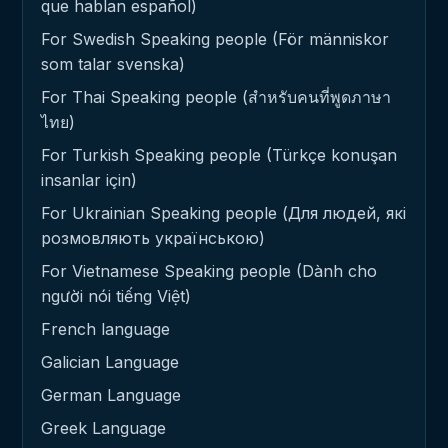
que hablan español)
For Swedish Speaking people (För människor
som talar svenska)
For Thai Speaking people (สำหรับคนที่พูดภาษา
ไทย)
For Turkish Speaking people (Türkçe konuşan
insanlar için)
For Ukrainian Speaking people (Для людей, які
розмовляють українською)
For Vietnamese Speaking people (Dành cho
người nói tiếng Việt)
French language
Galician Language
German Language
Greek Language