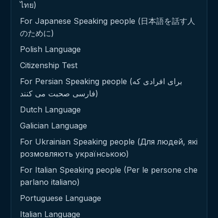
ไทย)
For Japanese Speaking people (日本語を話す人
のために)
Polish Language
Citizenship Test
For Persian Speaking people (برای افرادی که
فارسی صحبت می کنند)
Dutch Language
Galician Language
For Ukrainian Speaking people (Для людей, які
розмовляють українською)
For Italian Speaking people (Per le persone che
parlano italiano)
Portuguese Language
Italian Language