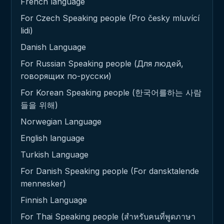
French language
For Czech Speaking people (Pro česky mluvící
lidi)
Danish Language
For Russian Speaking people (Для людей,
говорящих по-русски)
For Korean Speaking people (한국어를하는 사람
들을 위해)
Norwegian Language
English language
Turkish Language
For Danish Speaking people (For dansktalende
mennesker)
Finnish Language
For Thai Speaking people (สำหรับคนที่พูดภาษา