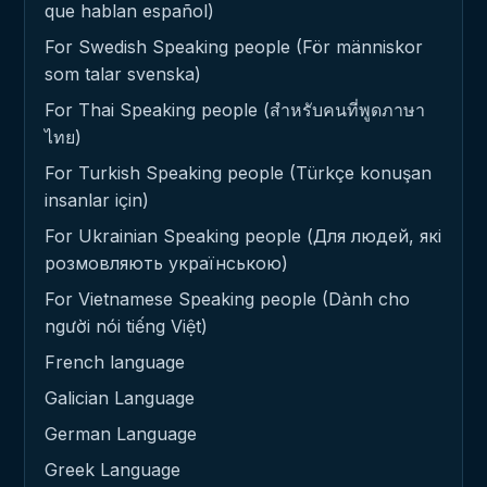
que hablan español)
For Swedish Speaking people (För människor
som talar svenska)
For Thai Speaking people (สำหรับคนที่พูดภาษา
ไทย)
For Turkish Speaking people (Türkçe konuşan
insanlar için)
For Ukrainian Speaking people (Для людей, які
розмовляють українською)
For Vietnamese Speaking people (Dành cho
người nói tiếng Việt)
French language
Galician Language
German Language
Greek Language