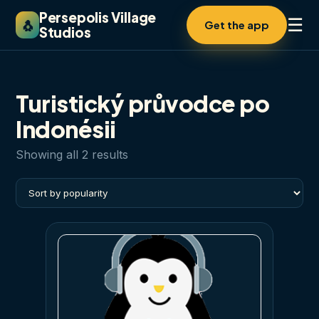
Persepolis Village
☰
🐧
Get the app
Studios
Turistický průvodce po
Indonésii
Sorted
Showing all 2 results
by
popularity