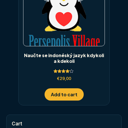
Naučte se indonéský jazyk kdykoli
a kdekoli
Rated
€
29,00
4.00
out of 5
Add to cart
Cart