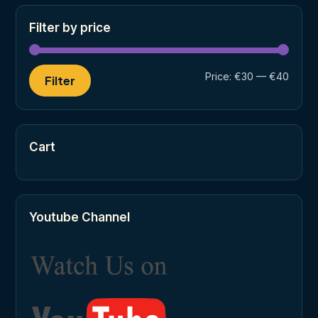
Filter by price
Min
Max
Price:
€30
—
€40
Filter
price
price
Cart
Youtube Channel