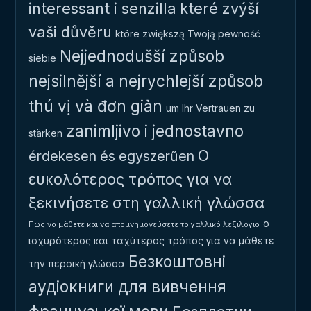
interessant i senzilla
které zvýší
vaši důvěru
które zwiększą Twoją pewność
Nejjednodušší způsob
siebie
nejsilnější a nejrychlejší způsob
thú vị và đơn giản
um Ihr Vertrauen zu
zanimljivo i jednostavno
stärken
Ο
érdekesen és egyszerűen
ευκολότερος τρόπος για να
ξεκινήσετε στη γαλλική γλώσσα
ο
Πώς να μάθετε και να απομνημονεύσετε το γαλλικό λεξιλόγιο
ισχυρότερος και ταχύτερος τρόπος για να μάθετε
Безкоштовні
την περσική γλώσσα
аудіокниги для вивчення