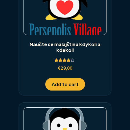
Naučte se malajštinu kdykoli a
kdekoli
Rated
€
29,00
4.00
out of 5
Add to cart