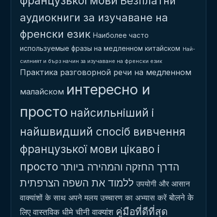
французької мови
Безплатни
аудиокниги за изучаване на
френски език
Наиболее часто
используемые фразы на медленном китайском
Най-
силният и бърз начин за изучаване на френски език
Практика разговорной речи на медленном
интересно и
малайском
просто
найсильніший і
найшвидший спосіб вивчення
французької мови
цікаво і
просто
הדרך החזקה והמהירה ביותר
ללמוד את השפה הצרפתית
उपयोगी और आसान
बोलने के
वाक्यांशों के साथ अपने मलय उच्चारण का अभ्यास करें
คู่มือที่ดีที่สุด
लिए वास्तविक धीमे चीनी वाक्यांश