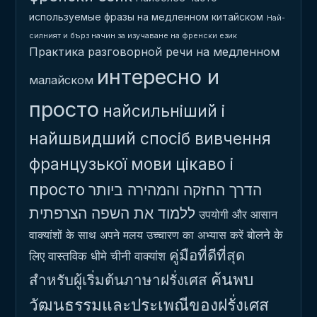
используемые фразы на медленном китайском
Най-
силният и бърз начин за изучаване на френски език
Практика разговорной речи на медленном
интересно и
малайском
просто
найсильніший і
найшвидший спосіб вивчення
французької мови
цікаво і
просто
הדרך החזקה והמהירה ביותר
ללמוד את השפה הצרפתית
उपयोगी और आसान
बोलने के
वाक्यांशों के साथ अपने मलय उच्चारण का अभ्यास करें
คู่มือที่ดีที่สุด
लिए वास्तविक धीमे चीनी वाक्यांश
ค้นพบ
สำหรับผู้เริ่มต้นภาษาฝรั่งเศส
วัฒนธรรมและประเพณีของฝรั่งเศส