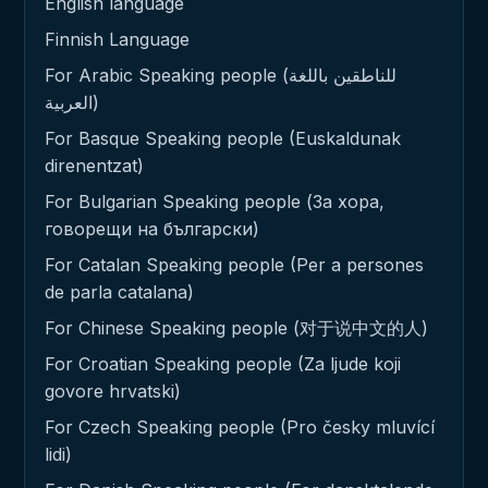
English language
Finnish Language
For Arabic Speaking people (للناطقين باللغة
العربية)
For Basque Speaking people (Euskaldunak
direnentzat)
For Bulgarian Speaking people (За хора,
говорещи на български)
For Catalan Speaking people (Per a persones
de parla catalana)
For Chinese Speaking people (对于说中文的人)
For Croatian Speaking people (Za ljude koji
govore hrvatski)
For Czech Speaking people (Pro česky mluvící
lidi)