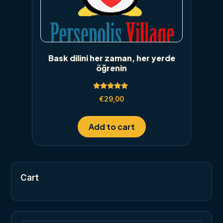
Bask dilini her zaman, her yerde
öğrenin
Rated
€
29,00
5.00
out of 5
Add to cart
Cart