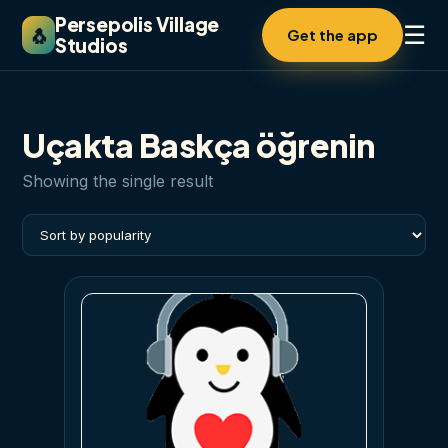
Persepolis Village
☰
🐧
Get the app
Studios
Uçakta Baskça öğrenin
Showing the single result