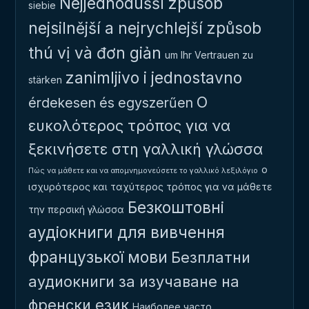
Nejjednodušší způsob
siebie
nejsilnější a nejrychlejší způsob
thú vị và đơn giản
um Ihr Vertrauen zu
zanimljivo i jednostavno
stärken
Ο
érdekesen és egyszerűen
ευκολότερος τρόπος για να
ξεκινήσετε στη γαλλική γλώσσα
ο
Πώς να μάθετε και να απομνημονεύσετε το γαλλικό λεξιλόγιο
ισχυρότερος και ταχύτερος τρόπος για να μάθετε
Безкоштовні
την περσική γλώσσα
аудіокниги для вивчення
французької мови
Безплатни
аудиокниги за изучаване на
френски език
Наиболее часто