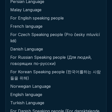
Persian Language
Malay Language
For English speaking people
French language
For Czech Speaking people (Pro česky mluvící
lidi)
Danish Language
For Russian Speaking people (Для людей,
говорящих по-русски)
For Korean Speaking people (한국어를하는 사람
들을 위해)
Norwegian Language
English language
Turkish Language
For Danish Speaking people (For dansktalende