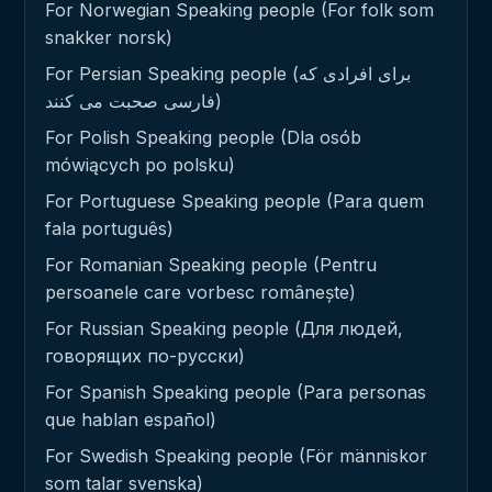
For Norwegian Speaking people (For folk som
snakker norsk)
For Persian Speaking people (برای افرادی که
فارسی صحبت می کنند)
For Polish Speaking people (Dla osób
mówiących po polsku)
For Portuguese Speaking people (Para quem
fala português)
For Romanian Speaking people (Pentru
persoanele care vorbesc românește)
For Russian Speaking people (Для людей,
говорящих по-русски)
For Spanish Speaking people (Para personas
que hablan español)
For Swedish Speaking people (För människor
som talar svenska)