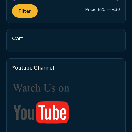
Min
Max
Price:
€20
—
€30
Filter
price
price
Cart
Youtube Channel