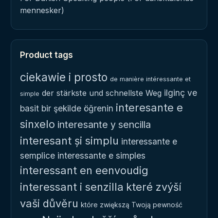
mennesker)
Product tags
ciekawie i prosto
de manière intéressante et
ilginç ve
der stärkste und schnellste Weg
simple
interesante e
basit bir şekilde öğrenin
sinxelo
interesante y sencilla
interesant și simplu
interessante e
semplice
interessante e simples
interessant en eenvoudig
interessant i senzilla
které zvýší
vaši důvěru
które zwiększą Twoją pewność