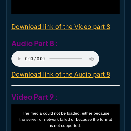
l
w
i
n
d
o
Download link of the Video part 8
w
.
Audio Part 8 :
Download link of the Audio part 8
Video Part 9 :
T
h
The media could not be loaded, either because
i
the server or network failed or because the format
s
i
is not supported.
s