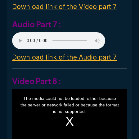
d
o
Download link of the Video part 7
w
.
Audio Part 7 :
Download link of the Audio part 7
Video Part 8 :
T
h
The media could not be loaded, either because
i
the server or network failed or because the format
s
i
is not supported.
s
a
m
o
d
a