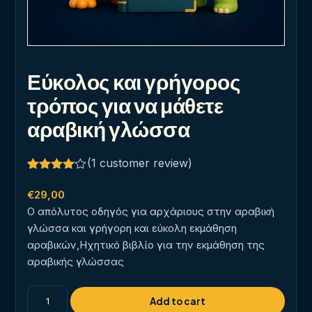
Εύκολος και γρήγορος
τρόπος για να μάθετε
αραβική γλώσσα
(
1
customer review)
Rated
1
4.00
out
€
29,00
of 5
Ο απόλυτος οδηγός για αρχάριους στην αραβική
based
on
γλώσσα και γρήγορη και εύκολη εκμάθηση
customer
αραβικών,Ηχητικό βιβλίο για την εκμάθηση της
rating
αραβικής γλώσσας
Εύκολος
Add to cart
και