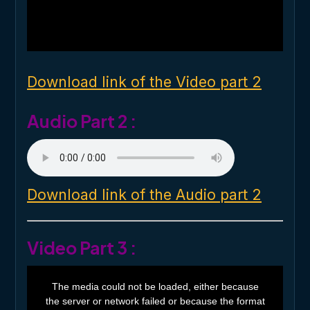
d
a
l
w
i
n
d
o
Download link of the Video part 2
w
.
Audio Part 2 :
Download link of the Audio part 2
Video Part 3 :
T
h
The media could not be loaded, either because
i
the server or network failed or because the format
s