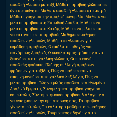
αραβική γλώσσα με ταξί
,
Μάθετε αραβική γλώσσα σε
ένα αυτοκίνητο
,
Μάθετε αραβική γλώσσα στο μετρό
,
Μάθετε γρήγορα την αραβική συνομιλία
,
Μάθετε να
μιλάτε αραβικά στη Σαουδική Αραβία
,
Μάθετε να
μιλάτε αραβικά στο Κατάρ
,
Μάθετε να μιλάτε και
να κατανοείτε τα αραβικά
,
Μάθημα εκμάθησης
αραβικών γλωσσών
,
Μαθήματα γλωσσών για
εκμάθηση αραβικών
,
Ο απόλυτος οδηγός για
αρχάριους Αραβικά
,
Ο ευκολότερος τρόπος για να
ξεκινήσετε στη γαλλική γλώσσα
,
Οι πιο κοινές
αραβικές φράσεις
,
Πλήρης συλλογή αραβικών
φράσεων για ταξίδια
,
Πώς να μάθετε και να
απομνημονεύσετε το γαλλικό λεξιλόγιο
,
Πώς να
μιλάς αραβικά
,
Πώς να μιλάς αραβικά στα Ηνωμένα
Αραβικά Εμιράτα
,
Συνομιλητικά αραβικά γρήγορα
και εύκολα
,
Σύντομοι φυσικοί αραβικοί διάλογοι για
να ενισχύσουν την εμπιστοσύνη σας
,
Τα αραβικά
γίνονται εύκολα
,
Τα καλύτερα μαθήματα εκμάθησης
αραβικών γλωσσών
,
Τουριστικός οδηγός για το