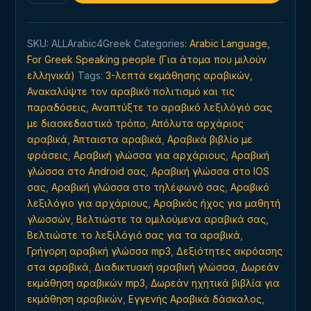
γρήγορος
τρόπος
SKU:
ALLArabic4Greek
Categories:
Arabic Language
,
για
For Greek Speaking people (Για άτομα που μιλούν
να
ελληνικά)
Tags:
3-λεπτά εκμάθησης αραβικών
,
μάθετε
Ανακαλύψτε τον αραβικό πολιτισμό και τις
αραβική
παραδόσεις
,
Αναπτύξτε το αραβικό λεξιλόγιό σας
γλώσσα
με διασκεδαστικό τρόπο
,
Απόλυτα αρχάριος
quantity
αραβικά
,
Άπταιστα αραβικά
,
Αραβικά βιβλίο με
φράσεις
,
Αραβική γλώσσα για αρχάριους
,
Αραβική
γλώσσα στο Android σας
,
Αραβική γλώσσα στο IOS
σας
,
Αραβική γλώσσα στο τηλέφωνό σας
,
Αραβικό
λεξιλόγιο για αρχάριους
,
Αραβικός ήχος για μαθητή
γλωσσών
,
Βελτιώστε τα ομιλούμενα αραβικά σας
,
Βελτιώστε το λεξιλόγιό σας για τα αραβικά
,
Γρήγορη αραβική γλώσσα mp3
,
Δεξιότητες ακρόασης
στα αραβικά
,
Διαδικτυακή αραβική γλώσσα
,
Δωρεάν
εκμάθηση αραβικών mp3
,
Δωρεάν ηχητικά βιβλία για
εκμάθηση αραβικών
,
Εγγενής Αραβικά δάσκαλος
,