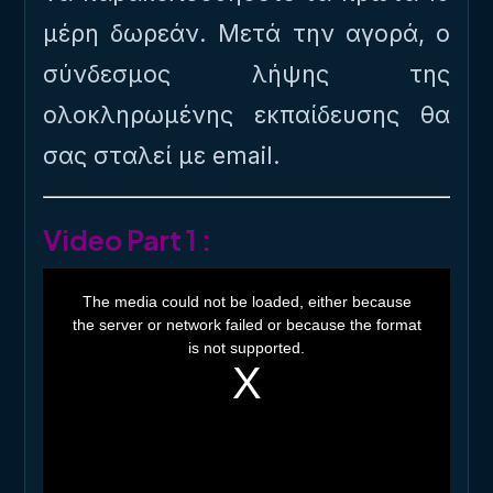
μέρη δωρεάν. Μετά την αγορά, ο
σύνδεσμος λήψης της
ολοκληρωμένης εκπαίδευσης θα
σας σταλεί με email.
Video Part 1 :
T
h
The media could not be loaded, either because
i
the server or network failed or because the format
s
i
is not supported.
s
a
m
o
d
a
l
w
i