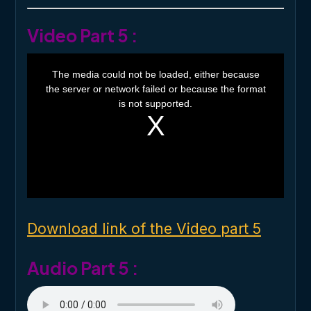
Video Part 5 :
T
h
The media could not be loaded, either because
i
the server or network failed or because the format
s
i
is not supported.
s
a
m
o
d
a
l
w
i
n
d
o
Download link of the Video part 5
w
.
Audio Part 5 :