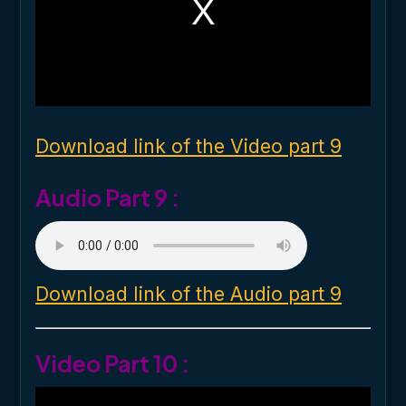
a
m
o
d
a
l
w
i
n
d
o
Download link of the Video part 9
w
.
Audio Part 9 :
Download link of the Audio part 9
Video Part 10 :
T