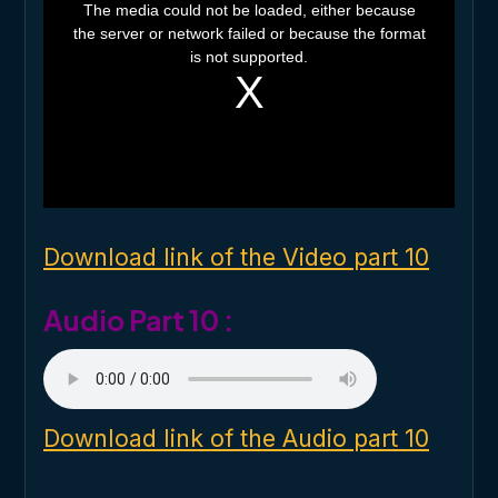
h
The media could not be loaded, either because
i
the server or network failed or because the format
s
i
is not supported.
s
a
m
o
d
a
l
w
i
n
d
o
Download link of the Video part 10
w
.
Audio Part 10 :
Download link of the Audio part 10