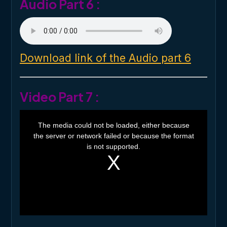
Audio Part 6 :
Download link of the Audio part 6
Video Part 7 :
T
h
The media could not be loaded, either because
i
the server or network failed or because the format
s
i
is not supported.
s
a
m
o
d
a
l
w
i
n