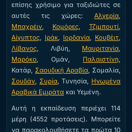
επίσης χρήσιμο για ταξιδιώτες σε
αυτές τις χώρες:
Αλγερία
,
Μπαχρέιν
,
Κομόρες
,
Τζιμπουτί
,
Αίγυπτος
,
Ιράκ
,
Ιορδανία
,
Κουβέιτ
,
Λίβανος
, Λιβύη,
Μαυριτανία
,
Μαρόκο
, Ομάν,
Παλαιστίνη
,
Κατάρ,
Σαουδική Αραβία
, Σομαλία,
Σουδάν
,
Συρία
, Τυνησία,
Ηνωμένα
Αραβικά Εμιράτα
και Υεμένη.
Αυτή η εκπαίδευση περιέχει 114
μέρη (4552 προτάσεις). Μπορείτε
να παρακολουθήσετε τα πρώτα 10