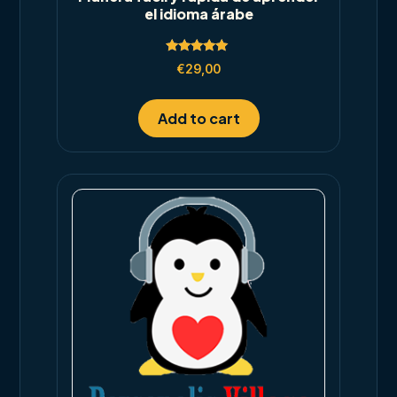
el idioma árabe
Rated
€
29,00
5.00
out of 5
Add to cart