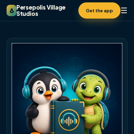
Persepolis Village
☰
🐧
Get the app
Studios