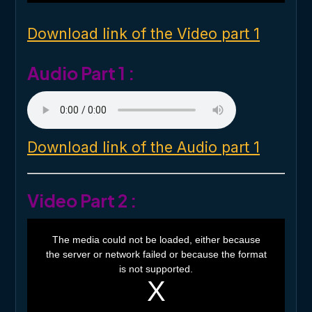
n
d
o
Download link of the Video part 1
w
.
Audio Part 1 :
Download link of the Audio part 1
Video Part 2 :
T
h
The media could not be loaded, either because
i
the server or network failed or because the format
s
i
is not supported.
s
a
m
o