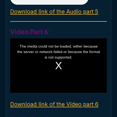
Download link of the Audio part 5
Video Part 6 :
T
h
The media could not be loaded, either because
i
the server or network failed or because the format
s
i
is not supported.
s
a
m
o
d
a
l
w
i
n
d
o
Download link of the Video part 6
w
.