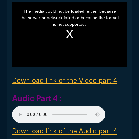
T
h
The media could not be loaded, either because
i
the server or network failed or because the format
s
i
is not supported.
s
a
m
o
d
a
l
w
i
n
d
o
Download link of the Video part 4
w
.
Audio Part 4 :
Download link of the Audio part 4