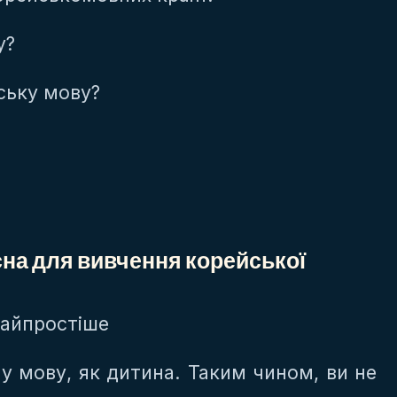
у?
ську мову?
сна для вивчення корейської
найпростіше
ну мову, як дитина. Таким чином, ви не