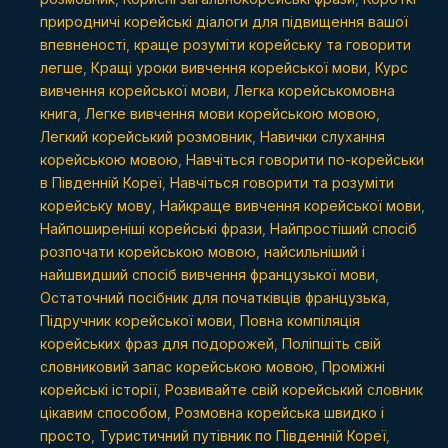
природничі корейські діалоги для підвищення вашої
впевненості
,
краще розуміти корейську та говорити
легше
,
Кращі уроки вивчення корейської мови
,
Курс
вивчення корейської мови
,
Легка корейськомовна
книга
,
Легке вивчення мови корейською мовою
,
Легкий корейський розмовник
,
Навички слухання
корейською мовою
,
Навчіться говорити по-корейськи
в Південній Кореї
,
Навчіться говорити та розуміти
корейську мову
,
Найкраще вивчення корейської мови
,
Найпоширеніші корейські фрази
,
Найпростіший спосіб
розпочати корейською мовою
,
найсильніший і
найшвидший спосіб вивчення французької мови
,
Остаточний посібник для початківців французька
,
Підручник корейської мови
,
Повна компіляція
корейських фраз для подорожей
,
Поліпшіть свій
словниковий запас корейською мовою
,
Проміжні
корейські історії
,
Розвивайте свій корейський словник
цікавим способом
,
Розмовна корейська швидко і
просто
,
Туристичний путівник по Південній Кореї
,