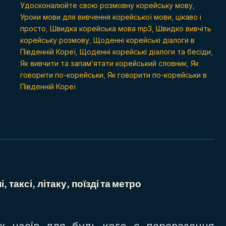
Удосконалюйте свою розмовну корейську мову
,
Уроки мови для вивчення корейської мови
,
цікаво і
просто
,
Швидка корейська мова mp3
,
Швидко вивчіть
корейську розмову
,
Щоденні корейські діалоги в
Південній Кореї
,
Щоденні корейські діалоги та бесіди
,
Як вивчити та запам’ятати корейський словник
,
Як
говорити по-корейськи
,
Як говорити по-корейськи в
Південній Кореї
, таксі, літаку, поїзді та метро