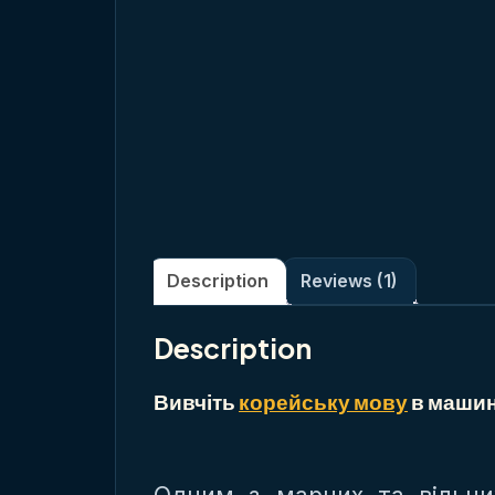
Description
Reviews (1)
Description
Вивчіть
корейську мову
в машині