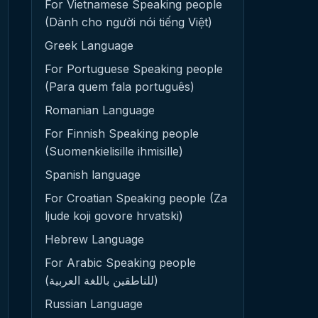
For Vietnamese Speaking people
(Dành cho người nói tiếng Việt)
Greek Language
For Portuguese Speaking people
(Para quem fala português)
Romanian Language
For Finnish Speaking people
(Suomenkielisille ihmisille)
Spanish language
For Croatian Speaking people (Za
ljude koji govore hrvatski)
Hebrew Language
For Arabic Speaking people
(للناطقين باللغة العربية)
Russian Language