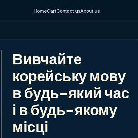
Home
Cart
Contact us
About us
Вивчайте
корейську мову
в будь-який час
і в будь-якому
місці