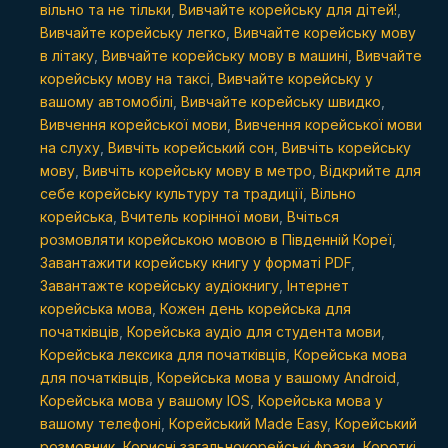
місці
вільно та не тільки
,
Вивчайте корейську для дітей!
,
Вивчайте корейську легко
,
Вивчайте корейську мову
quantity
в літаку
,
Вивчайте корейську мову в машині
,
Вивчайте
корейську мову на таксі
,
Вивчайте корейську у
вашому автомобілі
,
Вивчайте корейську швидко
,
Вивчення корейської мови
,
Вивчення корейської мови
на слуху
,
Вивчіть корейський сон
,
Вивчіть корейську
мову
,
Вивчіть корейську мову в метро
,
Відкрийте для
себе корейську культуру та традиції
,
Вільно
корейська
,
Вчитель корінної мови
,
Вчіться
розмовляти корейською мовою в Південній Кореї
,
Завантажити корейську книгу у форматі PDF
,
Завантажте корейську аудіокнигу
,
Інтернет
корейська мова
,
Кожен день корейська для
початківців
,
Корейська аудіо для студента мови
,
Корейська лексика для початківців
,
Корейська мова
для початківців
,
Корейська мова у вашому Android
,
Корейська мова у вашому IOS
,
Корейська мова у
вашому телефоні
,
Корейський Made Easy
,
Корейський
розмовник
,
Корисні загальнокорейські фрази
,
Короткі