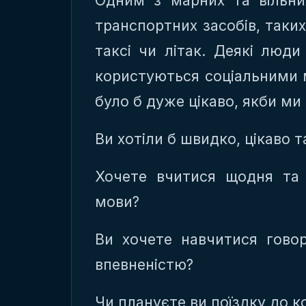
Одним з марних та вільни
транспортних засобів, таких 
таксі чи літак. Деякі люд
користуються соціальними м
було б дуже цікаво, якби ми
Ви хотіли б швидко, цікаво 
Хочете вчитися щодня та
мови?
Ви хочете навчитися гово
впевненістю?
Чи плануєте ви поїздку до 