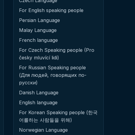
Czech Language
For English speaking people
Persian Language
Malay Language
French language
For Czech Speaking people (Pro
česky mluvící lidi)
For Russian Speaking people
(Для людей, говорящих по-
русски)
Danish Language
English language
For Korean Speaking people (한국
어를하는 사람들을 위해)
Norwegian Language