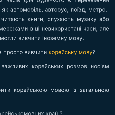
х часів для будь-кого є перевезення
як автомобіль, автобус, поїзд, метро, ​​
и читають книги, слухають музику або
ережами в ці невикористані часи, але
 могли вивчити іноземну мову.
та просто вивчити
корейську мову
?
 важливих корейських розмов носієм
рити корейською мовою із загальною
корейськомовних країн?