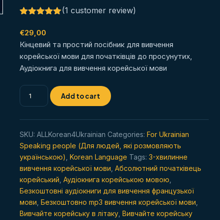
(
1
customer review)
Rated
1
5.00
out of 5
€
29,00
based on
Кінцевий та простий посібник для вивчення
customer
rating
корейської мови для початківців до просунутих,
Аудіокнига для вивчення корейської мови
Вивчайте
Add to cart
корейську
мову
в
SKU:
ALLKorean4Ukrainian
Categories:
For Ukrainian
будь-
Speaking people (Для людей, які розмовляють
який
українською)
,
Korean Language
Tags:
3-хвилинне
час
вивчення корейської мови
,
Абсолютний початківець
і
корейський
,
Аудіокнига корейською мовою
,
в
Безкоштовні аудіокниги для вивчення французької
будь-
мови
,
Безкоштовно mp3 вивчення корейської мови
,
якому
Вивчайте корейську в літаку
,
Вивчайте корейську