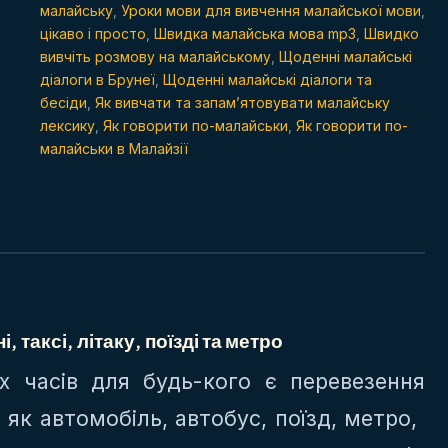
малайську
,
Уроки мови для вивчення малайської мови
,
цікаво і просто
,
Швидка малайська мова mp3
,
Швидко
вивчіть розмову на малайському
,
Щоденні малайські
діалоги в Брунеї
,
Щоденні малайські діалоги та
бесіди
,
Як вивчати та запам’ятовувати малайську
лексику
,
Як говорити по-малайськи
,
Як говорити по-
малайськи в Малайзії
, таксі, літаку, поїзді та метро
х часів для будь-кого є перевезення
як автомобіль, автобус, поїзд, метро, ​​