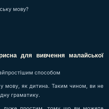
ську мову?
рисна для вивчення малайської
найпростішим способом
ну мову, як дитина. Таким чином, ви не
адну граматику.
ає дуже простим, тому що ви можете