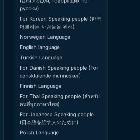
(Для людей, говорящих по-
русски)
For Korean Speaking people (한국
어를하는 사람들을 위해)
Norwegian Language
English language
Turkish Language
For Danish Speaking people (For
dansktalende mennesker)
Finnish Language
For Thai Speaking people (สำหรับ
คนที่พูดภาษาไทย)
For Japanese Speaking people
(日本語を話す人のために)
Polish Language