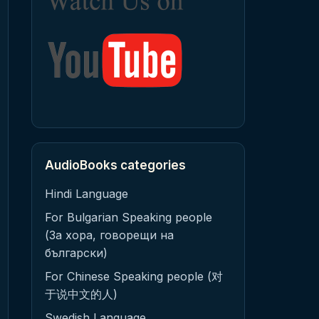
AudioBooks categories
Hindi Language
For Bulgarian Speaking people
(За хора, говорещи на
български)
For Chinese Speaking people (对
于说中文的人)
Swedish Language