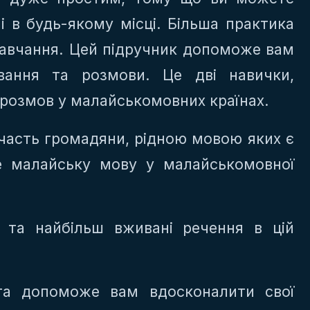
і в будь-якому місці. Більша практика
авчання. Цей підручник допоможе вам
вання та розмови. Це дві навички,
 розмов у малайськомовних країнах.
участь громадяни, рідною мовою яких є
е малайську мову у малайськомовної
і та найбільш вживані речення в цій
ига допоможе вам вдосконалити свої