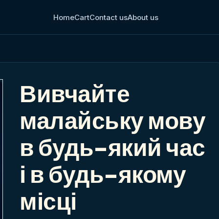
Home
Cart
Contact us
About us
Вивчайте
малайську мову
в будь-який час
і в будь-якому
місці