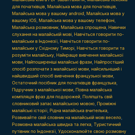
для початківців
,
Малайська мова для початківців
,
Малайська мова у вашому android
,
Малайська мова у
вашому IOS
,
Малайська мова у вашому телефоні
,
Малайська розмовник
,
Малайська спрощена
,
Навички
слухання на малайській мові
,
Навчіться говорити по-
малайськи в Індонезії
,
Навчіться говорити по-
малайськи у Східному Тиморі
,
Навчіться говорити та
розуміти малайську
,
Найкраще вивчення малайської
мови
,
Найпоширеніші малайські фрази
,
Найпростіший
спосіб розпочати з малайської мови
,
найсильніший і
найшвидший спосіб вивчення французької мови
,
Остаточний посібник для початківців французька
,
Підручник з малайської мови
,
Повна малайська
компіляція фраз для подорожей
,
Поліпшіть свій
словниковий запас малайською мовою
,
Проміжні
малайські історії
,
Рідна малайська вчителька
,
Розвивайте свій словник на малайській мові весело
,
Розмовна малайська швидка та легка
,
Туристичний
путівник по Індонезії
,
Удосконалюйте свою розмовну