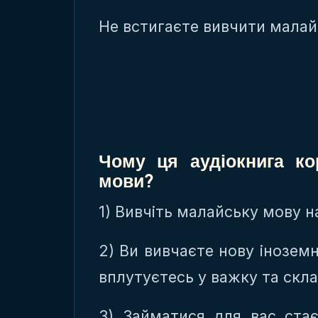
Не встигаєте вивчити малай
Чому ця аудіокнига ко
мови?
1) Вивчіть малайську мову 
2) Ви вивчаєте нову інозем
вплутуєтесь у важку та скл
3) Займатися для вас ст