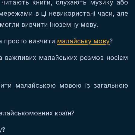
и читають книги, слухають музику або
ережами в ці невикористані часи, але
 могли вивчити іноземну мову.
та просто вивчити
малайську мову
?
а важливих малайських розмов носієм
рити малайською мовою із загальною
малайськомовних країн?
у?