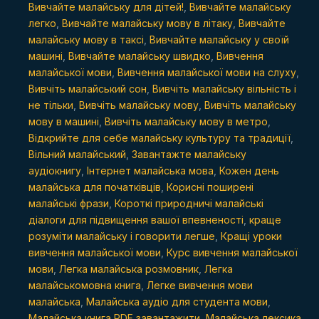
місці
Вивчайте малайську для дітей!
,
Вивчайте малайську
легко
,
Вивчайте малайську мову в літаку
,
Вивчайте
quantity
малайську мову в таксі
,
Вивчайте малайську у своїй
машині
,
Вивчайте малайську швидко
,
Вивчення
малайської мови
,
Вивчення малайської мови на слуху
,
Вивчіть малайський сон
,
Вивчіть малайську вільність і
не тільки
,
Вивчіть малайську мову
,
Вивчіть малайську
мову в машині
,
Вивчіть малайську мову в метро
,
Відкрийте для себе малайську культуру та традиції
,
Вільний малайський
,
Завантажте малайську
аудіокнигу
,
Інтернет малайська мова
,
Кожен день
малайська для початківців
,
Корисні поширені
малайські фрази
,
Короткі природничі малайські
діалоги для підвищення вашої впевненості
,
краще
розуміти малайську і говорити легше
,
Кращі уроки
вивчення малайської мови
,
Курс вивчення малайської
мови
,
Легка малайська розмовник
,
Легка
малайськомовна книга
,
Легке вивчення мови
малайська
,
Малайська аудіо для студента мови
,
Малайська книга PDF завантажити
,
Малайська лексика