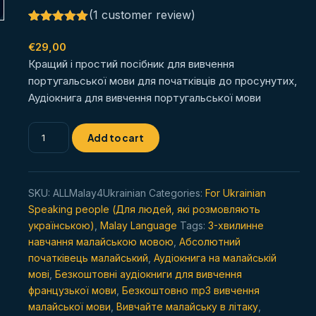
(
1
customer review)
Rated
1
5.00
out of 5
€
29,00
based on
Кращий і простий посібник для вивчення
customer
rating
португальської мови для початківців до просунутих,
Аудіокнига для вивчення португальської мови
Вивчайте
Add to cart
малайську
мову
в
SKU:
ALLMalay4Ukrainian
Categories:
For Ukrainian
будь-
Speaking people (Для людей, які розмовляють
який
українською)
,
Malay Language
Tags:
3-хвилинне
час
навчання малайською мовою
,
Абсолютний
і
початківець малайський
,
Аудіокнига на малайській
в
мові
,
Безкоштовні аудіокниги для вивчення
будь-
французької мови
,
Безкоштовно mp3 вивчення
якому
малайської мови
,
Вивчайте малайську в літаку
,