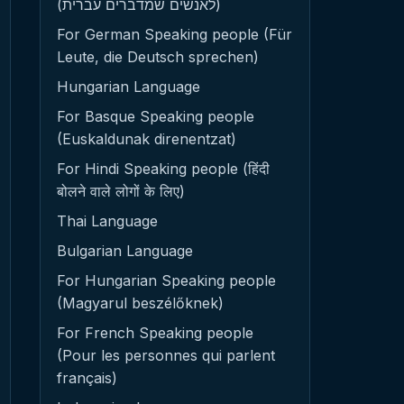
(לאנשים שמדברים עברית)
For German Speaking people (Für
Leute, die Deutsch sprechen)
Hungarian Language
For Basque Speaking people
(Euskaldunak direnentzat)
For Hindi Speaking people (हिंदी
बोलने वाले लोगों के लिए)
Thai Language
Bulgarian Language
For Hungarian Speaking people
(Magyarul beszélőknek)
For French Speaking people
(Pour les personnes qui parlent
français)