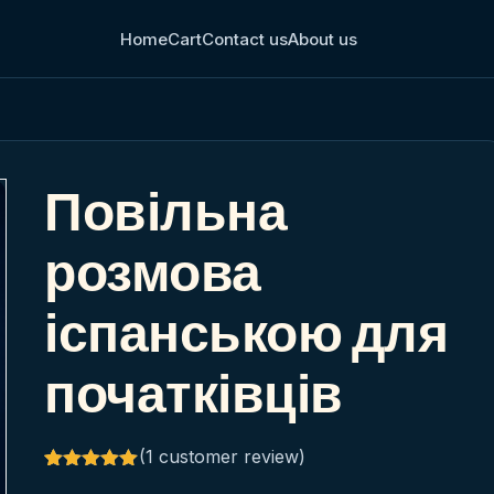
Home
Cart
Contact us
About us
Повільна
розмова
іспанською для
початківців
(
1
customer review)
Rated
1
5.00