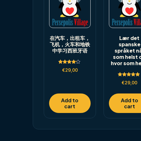
在汽车，出租车，
Lær det
飞机，火车和地铁
spanske
中学习西班牙语
språket n
som helst 
hvor som he
Rated
€
29,00
4.00
out of 5
Rated
€
29,00
5.00
out of 5
Add to
Add to
cart
cart