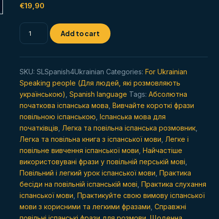
out of 5
€
19,90
based on
customer
rating
Повільна
Add to cart
розмова
іспанською
для
SKU:
SLSpanish4Ukrainian
Categories:
For Ukrainian
початківців
Speaking people (Для людей, які розмовляють
quantity
українською)
,
Spanish language
Tags:
Абсолютна
початкова іспанська мова
,
Вивчайте короткі фрази
повільною іспанською
,
Іспанська мова для
початківців
,
Легка та повільна іспанська розмовник
,
Легка та повільна книга з іспанської мови
,
Легке і
повільне вивчення іспанської мови
,
Найчастіше
використовувані фрази у повільній перській мові
,
Повільний і легкий урок іспанської мови
,
Практика
бесіди на повільній іспанській мові
,
Практика слухання
іспанської мови
,
Практикуйте свою вимову іспанської
мови з корисними та легкими фразами
,
Справжні
повільні іспанські фрази для розмови
,
Щоденна