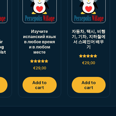
Изучите
자동차, 택시, 비행
испанский язык
기, 기차, 지하철에
år
в любое время
서 스페인어 배우
og
и в любом
기
lst
месте
Rated
€
29,00
5.00
Rated
out of 5
€
29,00
5.00
out of 5
Add to
Add to
cart
cart