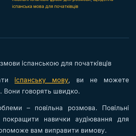
іспанська мова для початківців
озмови іспанською для початківців
чати
іспанську мову
, ви не можете
. Вони говорять швидко.
облеми – повільна розмова. Повільні
покращити навички аудіювання для
допоможе вам виправити вимову.