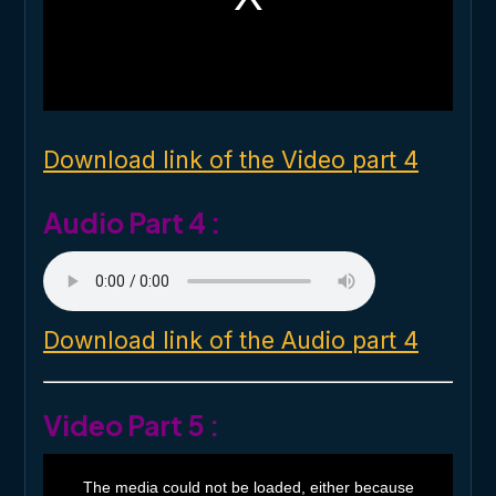
m
o
d
a
l
w
i
n
d
o
Download link of the Video part 4
w
.
Audio Part 4 :
Download link of the Audio part 4
Video Part 5 :
T
h
The media could not be loaded, either because
i