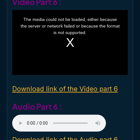
Video Part 6 :
T
h
The media could not be loaded, either because
i
the server or network failed or because the format
s
i
is not supported.
s
a
m
o
d
a
l
w
i
n
d
o
Download link of the Video part 6
w
.
Audio Part 6 :
Download link of the Audio part 6