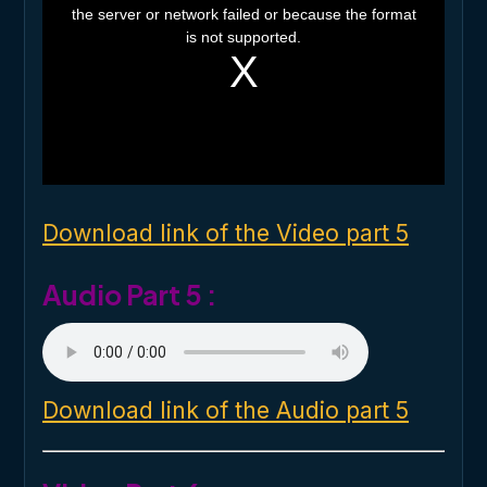
the server or network failed or because the format
s
i
is not supported.
s
a
m
o
d
a
l
w
i
n
d
o
Download link of the Video part 5
w
.
Audio Part 5 :
Download link of the Audio part 5