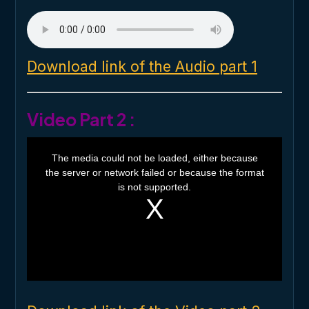
Download link of the Audio part 1
Video Part 2 :
T
h
The media could not be loaded, either because
i
the server or network failed or because the format
s
i
is not supported.
s
a
m
o
d
a
l
w
i
n
d
o