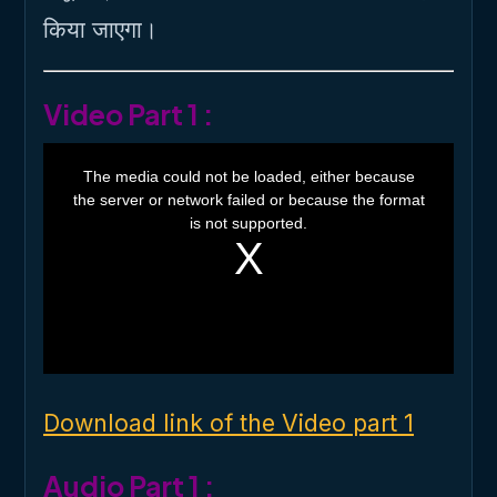
किया जाएगा।
Video Part 1 :
T
h
The media could not be loaded, either because
i
the server or network failed or because the format
s
i
is not supported.
s
a
m
o
d
a
l
w
i
n
d
o
Download link of the Video part 1
w
.
Audio Part 1 :