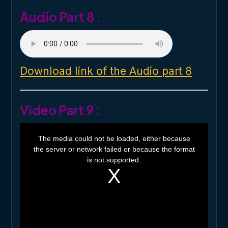
.
Audio Part 8 :
Download link of the Audio part 8
Video Part 9 :
T
h
The media could not be loaded, either because
i
the server or network failed or because the format
s
i
is not supported.
s
a
m
o
d
a
l
w
i