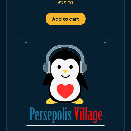
Rated
€
29,00
4.00
out of 5
Add to cart