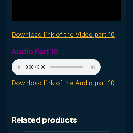
d
a
l
w
i
n
d
o
Download link of the Video part 10
w
.
Audio Part 10 :
Download link of the Audio part 10
Related products