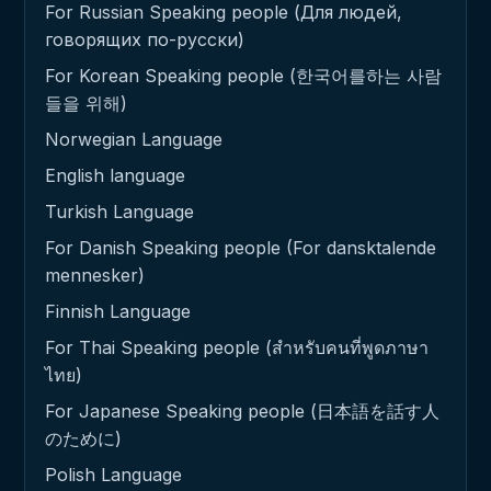
For Russian Speaking people (Для людей,
говорящих по-русски)
For Korean Speaking people (한국어를하는 사람
들을 위해)
Norwegian Language
English language
Turkish Language
For Danish Speaking people (For dansktalende
mennesker)
Finnish Language
For Thai Speaking people (สำหรับคนที่พูดภาษา
ไทย)
For Japanese Speaking people (日本語を話す人
のために)
Polish Language