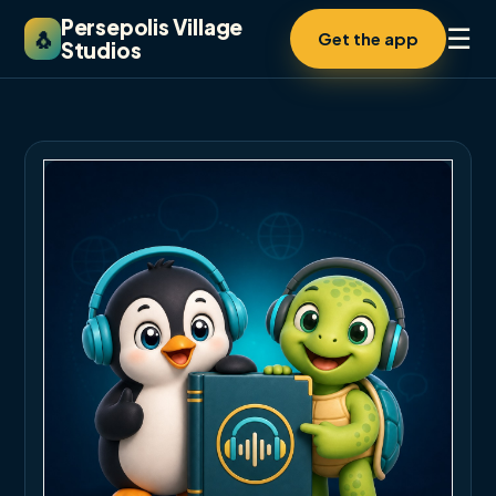
Persepolis Village
☰
🐧
Get the app
Studios