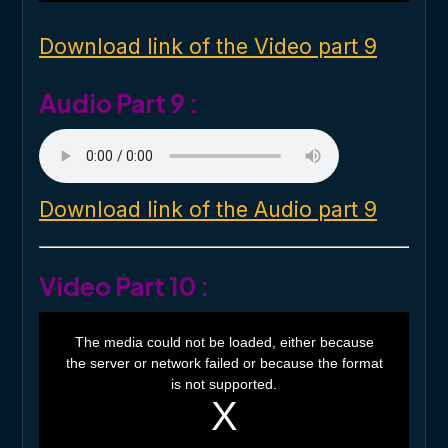
n
d
o
Download link of the Video part 9
w
.
Audio Part 9 :
Download link of the Audio part 9
Video Part 10 :
T
h
The media could not be loaded, either because
i
the server or network failed or because the format
s
i
is not supported.
s
a
m
o