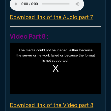
Download link of the Audio part 7
Video Part 8 :
T
h
The media could not be loaded, either because
i
the server or network failed or because the format
s
i
is not supported.
s
a
m
o
d
a
l
w
i
n
d
o
Download link of the Video part 8
w