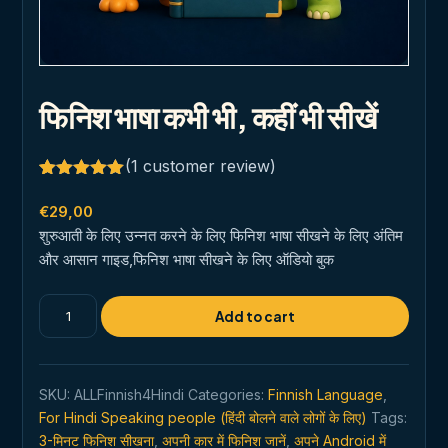
फिनिश भाषा कभी भी, कहीं भी सीखें
(
1
customer review)
Rated
1
5.00
out of 5
€
29,00
based on
शुरुआती के लिए उन्नत करने के लिए फिनिश भाषा सीखने के लिए अंतिम
customer
rating
और आसान गाइड,फिनिश भाषा सीखने के लिए ऑडियो बुक
फिनिश
Add to cart
भाषा
कभी
भी,
SKU:
ALLFinnish4Hindi
Categories:
Finnish Language
,
कहीं
For Hindi Speaking people (हिंदी बोलने वाले लोगों के लिए)
Tags:
भी
3-मिनट फिनिश सीखना
,
अपनी कार में फिनिश जानें
,
अपने Android में