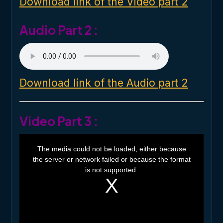
Download link of the Video part 2
w
.
Audio Part 2 :
Download link of the Audio part 2
Video Part 3 :
T
h
The media could not be loaded, either because
i
the server or network failed or because the format
s
i
is not supported.
s
a
m
o
d
a
l