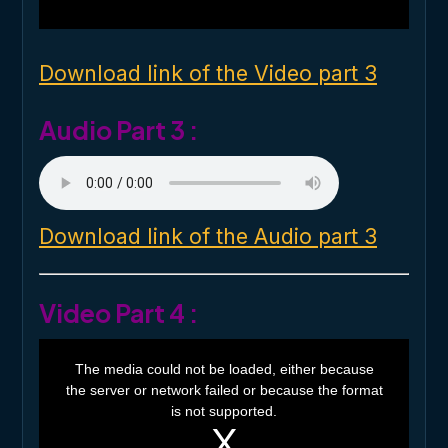
w
i
n
d
o
Download link of the Video part 3
w
.
Audio Part 3 :
Download link of the Audio part 3
Video Part 4 :
T
h
The media could not be loaded, either because
i
the server or network failed or because the format
s
i
is not supported.
s
a