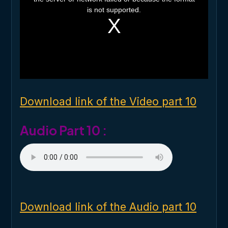
i
is not supported.
s
a
m
o
d
a
l
w
i
n
d
o
Download link of the Video part 10
w
.
Audio Part 10 :
Download link of the Audio part 10