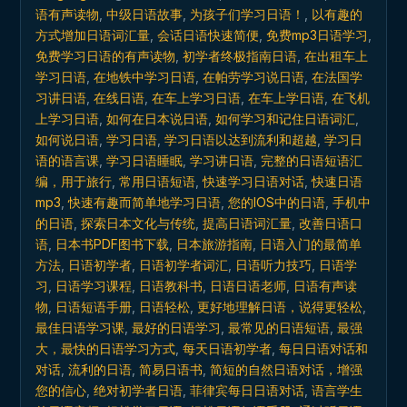
日
语有声读物
,
中级日语故事
,
为孩子们学习日语！
,
以有趣的
语
方式增加日语词汇量
,
会话日语快速简便
,
免费mp3日语学习
,
quantity
免费学习日语的有声读物
,
初学者终极指南日语
,
在出租车上
学习日语
,
在地铁中学习日语
,
在帕劳学习说日语
,
在法国学
习讲日语
,
在线日语
,
在车上学习日语
,
在车上学日语
,
在飞机
上学习日语
,
如何在日本说日语
,
如何学习和记住日语词汇
,
如何说日语
,
学习日语
,
学习日语以达到流利和超越
,
学习日
语的语言课
,
学习日语睡眠
,
学习讲日语
,
完整的日语短语汇
编，用于旅行
,
常用日语短语
,
快速学习日语对话
,
快速日语
mp3
,
快速有趣而简单地学习日语
,
您的IOS中的日语
,
手机中
的日语
,
探索日本文化与传统
,
提高日语词汇量
,
改善日语口
语
,
日本书PDF图书下载
,
日本旅游指南
,
日语入门的最简单
方法
,
日语初学者
,
日语初学者词汇
,
日语听力技巧
,
日语学
习
,
日语学习课程
,
日语教科书
,
日语日语老师
,
日语有声读
物
,
日语短语手册
,
日语轻松
,
更好地理解日语，说得更轻松
,
最佳日语学习课
,
最好的日语学习
,
最常见的日语短语
,
最强
大，最快的日语学习方式
,
每天日语初学者
,
每日日语对话和
对话
,
流利的日语
,
简易日语书
,
简短的自然日语对话，增强
您的信心
,
绝对初学者日语
,
菲律宾每日日语对话
,
语言学生