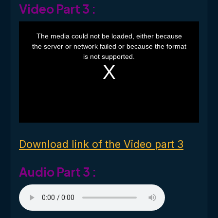
Video Part 3 :
T
h
The media could not be loaded, either because
i
the server or network failed or because the format
s
i
is not supported.
s
a
m
o
d
a
l
w
i
n
d
o
Download link of the Video part 3
w
.
Audio Part 3 :