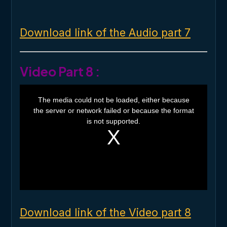
Download link of the Audio part 7
Video Part 8 :
T
h
The media could not be loaded, either because
i
the server or network failed or because the format
s
i
is not supported.
s
a
m
o
d
a
l
w
i
n
d
o
Download link of the Video part 8
w
.