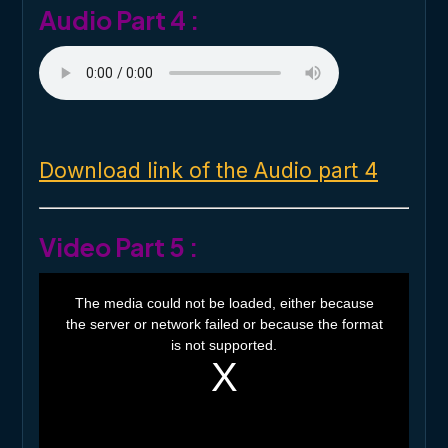
Audio Part 4 :
Download link of the Audio part 4
Video Part 5 :
T
h
The media could not be loaded, either because
i
the server or network failed or because the format
s
i
is not supported.
s
a
m
o
d
a
l