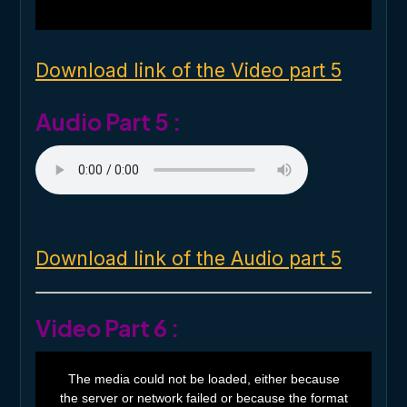
w
i
n
d
o
Download link of the Video part 5
w
.
Audio Part 5 :
Download link of the Audio part 5
Video Part 6 :
T
h
The media could not be loaded, either because
i
the server or network failed or because the format
s