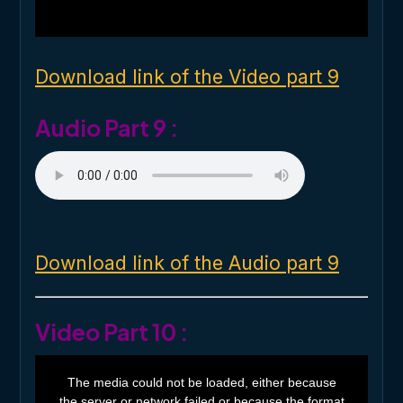
l
w
i
n
d
o
Download link of the Video part 9
w
.
Audio Part 9 :
Download link of the Audio part 9
Video Part 10 :
T
h
The media could not be loaded, either because
i
the server or network failed or because the format
s