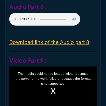
Audio Part 8 :
Download link of the Audio part 8
Video Part 9 :
T
h
The media could not be loaded, either because
i
the server or network failed or because the format
s
i
is not supported.
s
a
m
o
d
a