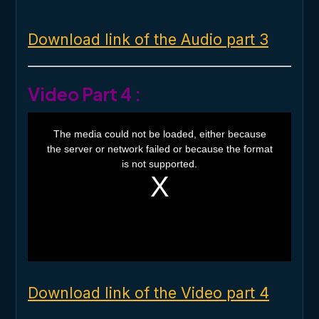
Download link of the Audio part 3
Video Part 4 :
T
h
The media could not be loaded, either because
i
the server or network failed or because the format
s
i
is not supported.
s
a
m
o
d
a
l
w
i
n
d
o
Download link of the Video part 4
w
.