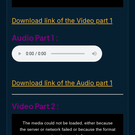
w
i
n
d
o
Download link of the Video part 1
w
.
Audio Part 1 :
Download link of the Audio part 1
Video Part 2 :
T
h
The media could not be loaded, either because
i
the server or network failed or because the format
s
i