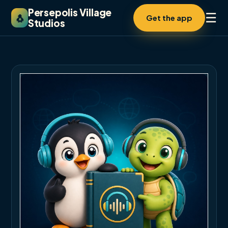
Persepolis Village
☰
🐧
Get the app
Studios