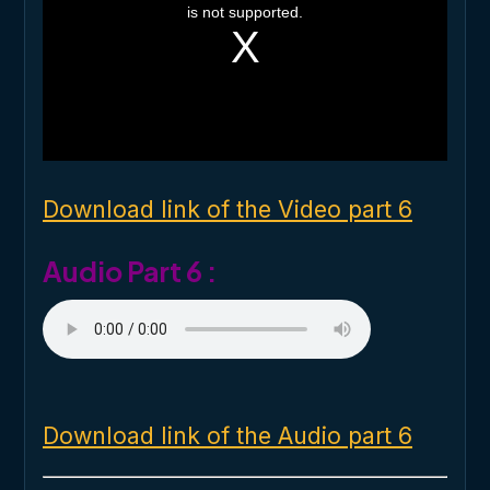
i
is not supported.
s
a
m
o
d
a
l
w
i
n
d
o
Download link of the Video part 6
w
.
Audio Part 6 :
Download link of the Audio part 6