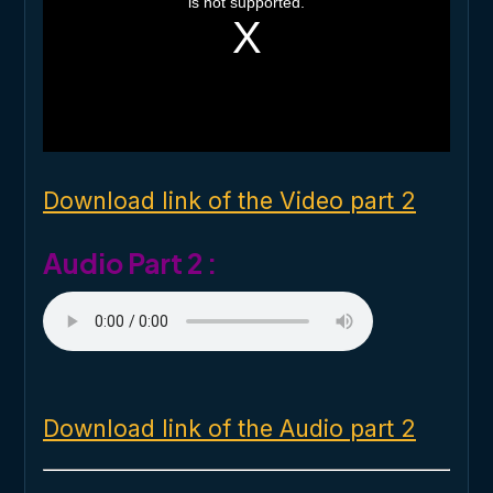
is not supported.
s
a
m
o
d
a
l
w
i
n
d
o
Download link of the Video part 2
w
.
Audio Part 2 :
Download link of the Audio part 2