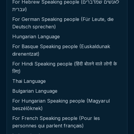
For Hebrew Speaking people (לאנשים שמדברים
עברית)
For German Speaking people (Für Leute, die
Deutsch sprechen)
Hungarian Language
For Basque Speaking people (Euskaldunak
direnentzat)
For Hindi Speaking people (हिंदी बोलने वाले लोगों के
लिए)
Thai Language
Bulgarian Language
For Hungarian Speaking people (Magyarul
beszélőknek)
For French Speaking people (Pour les
personnes qui parlent français)