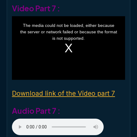
Video Part 7 :
T
h
The media could not be loaded, either because
i
the server or network failed or because the format
s
i
is not supported.
s
a
m
o
d
a
l
w
i
n
d
o
Download link of the Video part 7
w
.
Audio Part 7 :