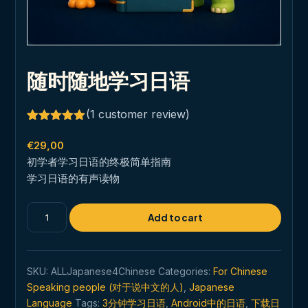
随时随地学习日语
(
1
customer review)
Rated
1
5.00
out of 5
€
29,00
based on
初学者学习日语的终极简单指南
customer
rating
学习日语的有声读物
随
Add to cart
时
随
地
SKU:
ALLJapanese4Chinese
Categories:
For Chinese
学
Speaking people (对于说中文的人)
,
Japanese
习
Language
Tags:
3分钟学习日语
,
Android中的日语
,
下载日