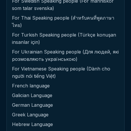
For Swedish Speaking people (För människor
som talar svenska)
For Thai Speaking people (สำหรับคนที่พูดภาษา
ไทย)
For Turkish Speaking people (Türkçe konuşan
insanlar için)
For Ukrainian Speaking people (Для людей, які
розмовляють українською)
For Vietnamese Speaking people (Dành cho
người nói tiếng Việt)
French language
Galician Language
German Language
Greek Language
Hebrew Language