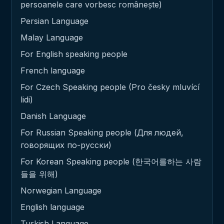
persoanele care vorbesc românește)
Persian Language
Malay Language
For English speaking people
French language
For Czech Speaking people (Pro česky mluvící
lidi)
Danish Language
For Russian Speaking people (Для людей,
говорящих по-русски)
For Korean Speaking people (한국어를하는 사람
들을 위해)
Norwegian Language
English language
Turkish Language