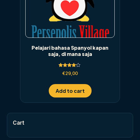
Pelajari bahasa Spanyol kapan
saja, di mana saja
Rated
€
29,00
4.00
out of 5
Add to cart
Cart