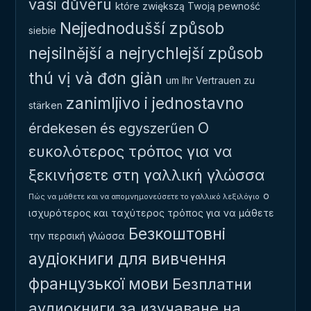
vaši důvěru
które zwiększą Twoją pewność
Nejjednodušší způsob
siebie
nejsilnější a nejrychlejší způsob
thú vị và đơn giản
um Ihr Vertrauen zu
zanimljivo i jednostavno
stärken
Ο
érdekesen és egyszerűen
ευκολότερος τρόπος για να
ξεκινήσετε στη γαλλική γλώσσα
ο
Πώς να μάθετε και να απομνημονεύσετε το γαλλικό λεξιλόγιο
ισχυρότερος και ταχύτερος τρόπος για να μάθετε
Безкоштовні
την περσική γλώσσα
аудіокниги для вивчення
французької мови
Безплатни
аудиокниги за изучаване на