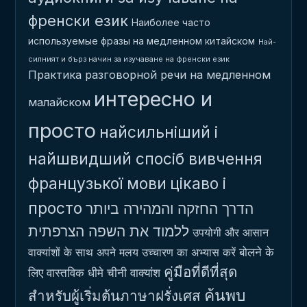
френски език
Наиболее часто
используемые фразы на медленном китайском
Най-
силният и бърз начин за изучаване на френски език
Практика разговорной речи на медленном
интересно и
малайском
просто
найсильніший і
найшвидший спосіб вивчення
французької мови
цікаво і
просто
הדרך החזקה והמהירה ביותר
ללמוד את השפה הצרפתית
उपयोगी और आसान
बोलने के
वाक्यांशों के साथ अपने मलय उच्चारण का अभ्यास करें
คู่มือที่ดีที่สุด
लिए वास्तविक धीमे चीनी वाक्यांश
ค้นพบ
สำหรับผู้เริ่มต้นภาษาฝรั่งเศส