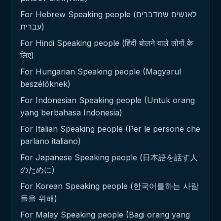
For Hebrew Speaking people (לאנשים שמדברים
עברית)
For Hindi Speaking people (हिंदी बोलने वाले लोगों के
लिए)
For Hungarian Speaking people (Magyarul
beszélőknek)
For Indonesian Speaking people (Untuk orang
yang berbahasa Indonesia)
For Italian Speaking people (Per le persone che
parlano italiano)
For Japanese Speaking people (日本語を話す人
のために)
For Korean Speaking people (한국어를하는 사람
들을 위해)
For Malay Speaking people (Bagi orang yang