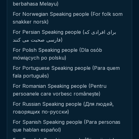
berbahasa Melayu)
For Norwegian Speaking people (For folk som
snakker norsk)
For Persian Speaking people (برای افرادی که
فارسی صحبت می کنند)
For Polish Speaking people (Dla osób
mówiących po polsku)
For Portuguese Speaking people (Para quem
fala português)
For Romanian Speaking people (Pentru
persoanele care vorbesc românește)
For Russian Speaking people (Для людей,
говорящих по-русски)
For Spanish Speaking people (Para personas
que hablan español)