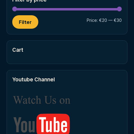
Min
Max
Price:
€20
—
€30
Filter
price
price
Cart
Youtube Channel