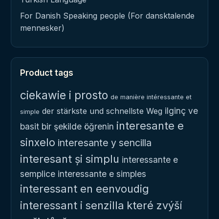
For Danish Speaking people (For dansktalende
mennesker)
Product tags
ciekawie i prosto
de manière intéressante et
ilginç ve
der stärkste und schnellste Weg
simple
interesante e
basit bir şekilde öğrenin
sinxelo
interesante y sencilla
interesant și simplu
interessante e
semplice
interessante e simples
interessant en eenvoudig
interessant i senzilla
které zvýší