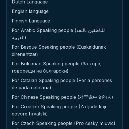
Dutch Language
English language
Finnish Language
For Arabic Speaking people (للناطقين باللغة
العربية)
For Basque Speaking people (Euskaldunak
direnentzat)
For Bulgarian Speaking people (За хора,
говорещи на български)
For Catalan Speaking people (Per a persones
de parla catalana)
For Chinese Speaking people (对于说中文的人)
For Croatian Speaking people (Za ljude koji
govore hrvatski)
For Czech Speaking people (Pro česky mluvící