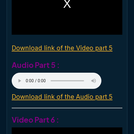
a
m
o
d
a
l
w
i
n
d
o
Download link of the Video part 5
w
.
Audio Part 5 :
Download link of the Audio part 5
Video Part 6 :
T