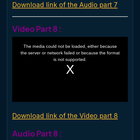
Download link of the Audio part 7
Video Part 8 :
T
h
The media could not be loaded, either because
i
the server or network failed or because the format
s
i
is not supported.
s
a
m
o
d
a
l
w
i
n
d
o
Download link of the Video part 8
w
.
Audio Part 8 :