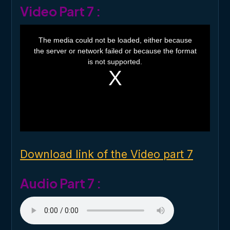
Video Part 7 :
T
h
The media could not be loaded, either because
i
the server or network failed or because the format
s
i
is not supported.
s
a
m
o
d
a
l
w
i
n
d
o
Download link of the Video part 7
w
.
Audio Part 7 :