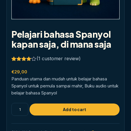
Pelajari bahasa Spanyol
kapan saja, di mana saja
(
1
customer review)
Rated
1
4.00
out
€
29,00
of 5
Panduan utama dan mudah untuk belajar bahasa
based
on
Spanyol untuk pemula sampai mahir, Buku audio untuk
customer
belajar bahasa Spanyol
rating
Pelajari
Add to cart
bahasa
Spanyol
kapan