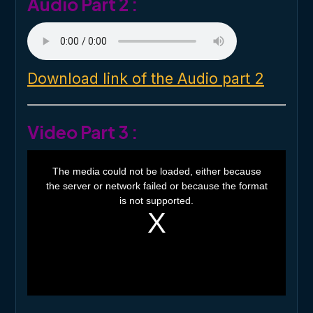
Audio Part 2 :
Download link of the Audio part 2
Video Part 3 :
T
h
The media could not be loaded, either because
i
the server or network failed or because the format
s
i
is not supported.
s
a
m
o
d
a
l
w
i
n
d