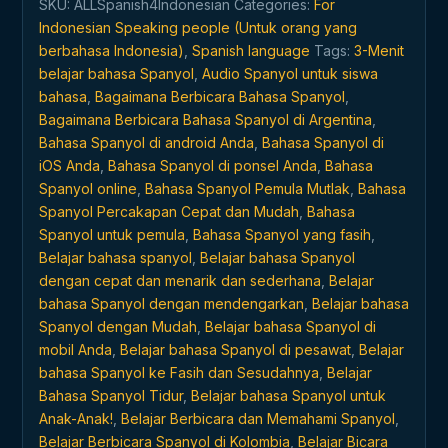
SKU:
ALLSpanish4Indonesian
Categories:
For
saja,
Indonesian Speaking people (Untuk orang yang
di
berbahasa Indonesia)
,
Spanish language
Tags:
3-Menit
mana
belajar bahasa Spanyol
,
Audio Spanyol untuk siswa
saja
bahasa
,
Bagaimana Berbicara Bahasa Spanyol
,
quantity
Bagaimana Berbicara Bahasa Spanyol di Argentina
,
Bahasa Spanyol di android Anda
,
Bahasa Spanyol di
iOS Anda
,
Bahasa Spanyol di ponsel Anda
,
Bahasa
Spanyol online
,
Bahasa Spanyol Pemula Mutlak
,
Bahasa
Spanyol Percakapan Cepat dan Mudah
,
Bahasa
Spanyol untuk pemula
,
Bahasa Spanyol yang fasih
,
Belajar bahasa spanyol
,
Belajar bahasa Spanyol
dengan cepat dan menarik dan sederhana
,
Belajar
bahasa Spanyol dengan mendengarkan
,
Belajar bahasa
Spanyol dengan Mudah
,
Belajar bahasa Spanyol di
mobil Anda
,
Belajar bahasa Spanyol di pesawat
,
Belajar
bahasa Spanyol ke Fasih dan Sesudahnya
,
Belajar
Bahasa Spanyol Tidur
,
Belajar bahasa Spanyol untuk
Anak-Anak!
,
Belajar Berbicara dan Memahami Spanyol
,
Belajar Berbicara Spanyol di Kolombia
,
Belajar Bicara