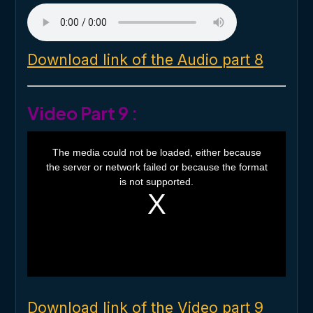
Download link of the Audio part 8
Video Part 9 :
T
h
The media could not be loaded, either because
i
the server or network failed or because the format
s
i
is not supported.
s
a
m
o
d
a
l
w
i
n
d
o
Download link of the Video part 9