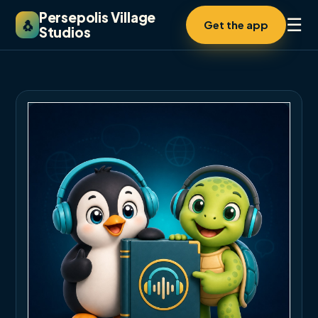
Persepolis Village
☰
🐧
Get the app
Studios