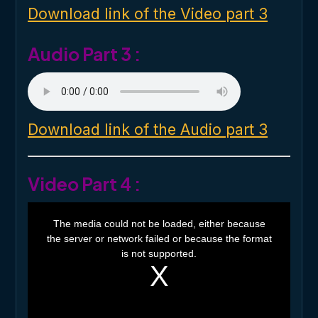
o
Download link of the Video part 3
w
.
Audio Part 3 :
Download link of the Audio part 3
Video Part 4 :
T
h
The media could not be loaded, either because
i
the server or network failed or because the format
s
i
is not supported.
s
a
m
o
d
a