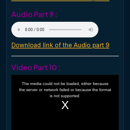
w
.
Audio Part 9 :
Download link of the Audio part 9
Video Part 10 :
T
h
The media could not be loaded, either because
i
the server or network failed or because the format
s
i
is not supported.
s
a
m
o
d
a
l
w