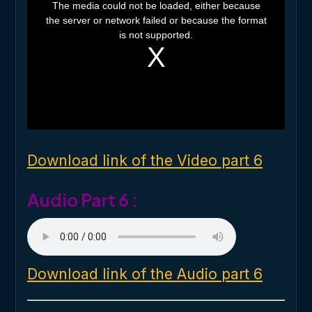
h
The media could not be loaded, either because
i
the server or network failed or because the format
s
i
is not supported.
s
a
m
o
d
a
l
w
i
n
d
o
Download link of the Video part 6
w
.
Audio Part 6 :
Download link of the Audio part 6