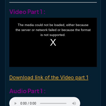
Video Part 1 :
T
h
The media could not be loaded, either because
i
the server or network failed or because the format
s
i
is not supported.
s
a
m
o
d
a
l
w
i
n
d
o
Download link of the Video part 1
w
.
Audio Part 1 :