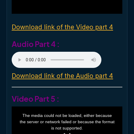
l
w
i
n
d
o
Download link of the Video part 4
w
.
Audio Part 4 :
Download link of the Audio part 4
Video Part 5 :
T
h
The media could not be loaded, either because
i
the server or network failed or because the format
s
i
is not supported.
s