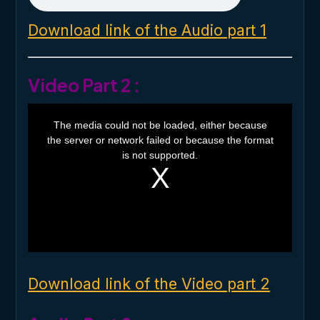
Download link of the Audio part 1
Video Part 2 :
T
h
The media could not be loaded, either because
i
the server or network failed or because the format
s
i
is not supported.
s
a
m
o
d
a
l
w
i
n
d
o
Download link of the Video part 2
w
.