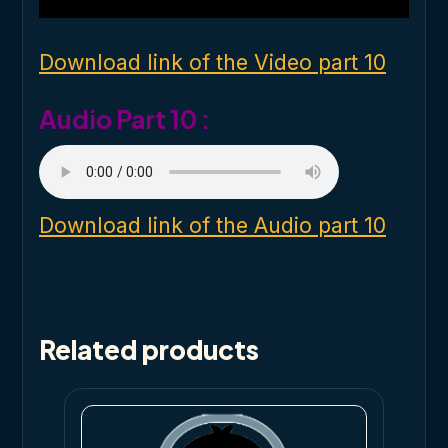
i
n
d
o
Download link of the Video part 10
w
.
Audio Part 10 :
Download link of the Audio part 10
Related products