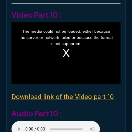
Video Part 10 :
T
h
The media could not be loaded, either because
i
the server or network failed or because the format
s
i
is not supported.
s
a
m
o
d
a
l
w
i
n
d
o
Download link of the Video part 10
w
.
Audio Part 10 :