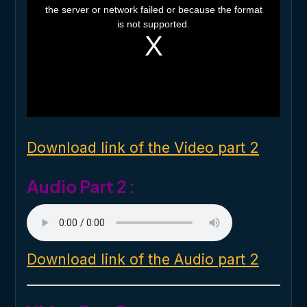
i
the server or network failed or because the format
s
i
is not supported.
s
a
m
o
d
a
l
w
i
n
d
o
Download link of the Video part 2
w
.
Audio Part 2 :
Download link of the Audio part 2