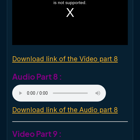
i
is not supported.
s
a
m
o
d
a
l
w
i
n
d
o
Download link of the Video part 8
w
.
Audio Part 8 :
Download link of the Audio part 8
Video Part 9 :