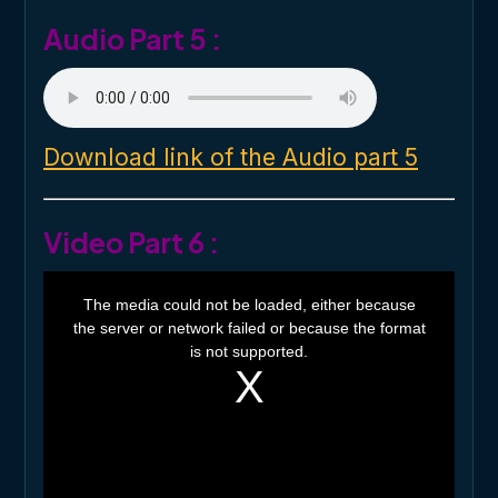
.
Audio Part 5 :
Download link of the Audio part 5
Video Part 6 :
T
h
The media could not be loaded, either because
i
the server or network failed or because the format
s
i
is not supported.
s
a
m
o
d
a
l
w
i