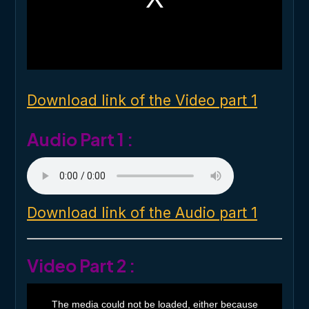
m
o
d
a
l
w
i
n
d
o
Download link of the Video part 1
w
.
Audio Part 1 :
Download link of the Audio part 1
Video Part 2 :
T
h
The media could not be loaded, either because