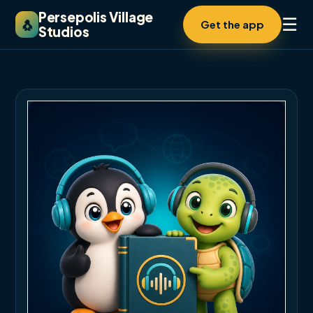
Persepolis Village
☰
🐧
Get the app
Studios