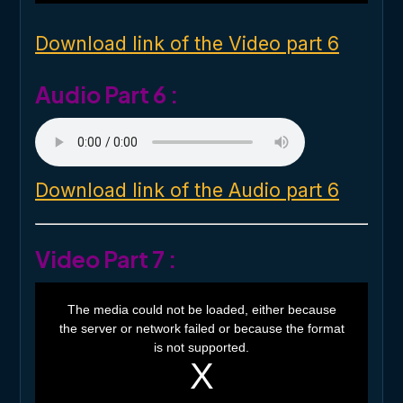
n
d
o
Download link of the Video part 6
w
.
Audio Part 6 :
Download link of the Audio part 6
Video Part 7 :
T
h
The media could not be loaded, either because
i
the server or network failed or because the format
s
i
is not supported.
s
a
m
o