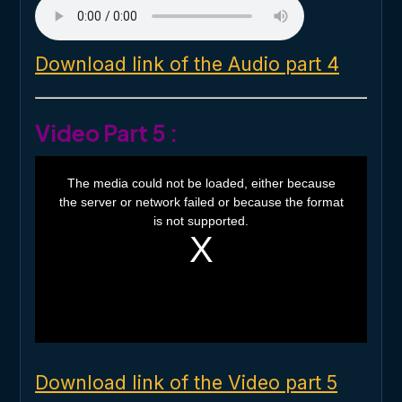
Download link of the Audio part 4
Video Part 5 :
T
h
The media could not be loaded, either because
i
the server or network failed or because the format
s
i
is not supported.
s
a
m
o
d
a
l
w
i
n
d
o
Download link of the Video part 5
w