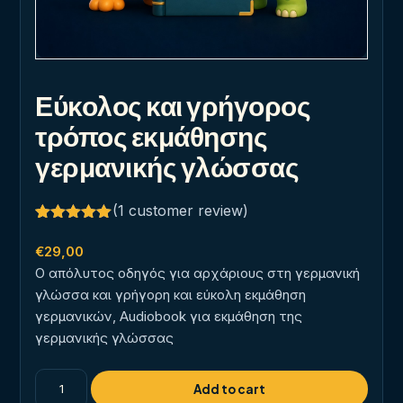
Εύκολος και γρήγορος
τρόπος εκμάθησης
γερμανικής γλώσσας
(
1
customer review)
Rated
1
5.00
out of 5
€
29,00
based on
Ο απόλυτος οδηγός για αρχάριους στη γερμανική
customer
rating
γλώσσα και γρήγορη και εύκολη εκμάθηση
γερμανικών, Audiobook για εκμάθηση της
γερμανικής γλώσσας
Εύκολος
Add to cart
και