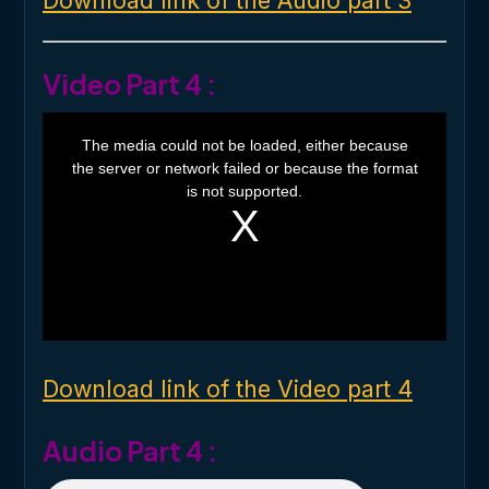
Download link of the Audio part 3
Video Part 4 :
T
h
The media could not be loaded, either because
i
the server or network failed or because the format
s
i
is not supported.
s
a
m
o
d
a
l
w
i
n
d
o
Download link of the Video part 4
w
.
Audio Part 4 :