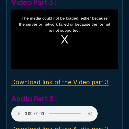
Video Part 3 :
T
h
The media could not be loaded, either because
i
the server or network failed or because the format
s
i
is not supported.
s
a
m
o
d
a
l
w
i
n
d
o
Download link of the Video part 3
w
.
Audio Part 3 :