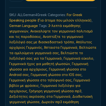
γρήγορος
τρόπος
SKU:
ALLGerman4Greek
Categories:
For Greek
εκμάθησης
Speaking people (Για άτομα που μιλούν ελληνικά)
,
γερμανικής
German Language
Tags:
3-λεπτά εκμάθησης
γλώσσας
γερμανικών
,
Ανακαλύψτε τον γερμανικό πολιτισμό
quantity
και τις παραδόσεις
,
Αναπτύξτε το γερμανικό
λεξιλόγιό σας με διασκεδαστικό τρόπο
,
Απόλυτος
αρχάριος Γερμανός
,
Άπταιστα Γερμανικά
,
Βελτιώστε
τα ομιλούμενα γερμανικά σας
,
Βελτιώστε το
λεξιλόγιό σας για τα Γερμανικά
,
Γερμανικά εύκολο
,
Γερμανικά ήχος για μαθητή γλωσσών
,
Γερμανική
γλώσσα για αρχάριους
,
Γερμανική γλώσσα στο
Android σας
,
Γερμανική γλώσσα στο IOS σας
,
Γερμανική γλώσσα στο τηλέφωνό σας
,
Γερμανικό
βιβλίο με φράσεις
,
Γερμανικό λεξιλόγιο για
αρχάριους
,
Γρήγορη γερμανική γλώσσα mp3
,
Δεξιότητες ακρόασης στα Γερμανικά
,
Διαδικτυακή
γερμανική γλώσσα
,
Δωρεάν mp3 εκμάθηση