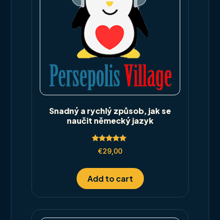
Snadný a rychlý způsob, jak se
naučit německý jazyk
Rated
€
29,00
5.00
out of 5
Add to cart