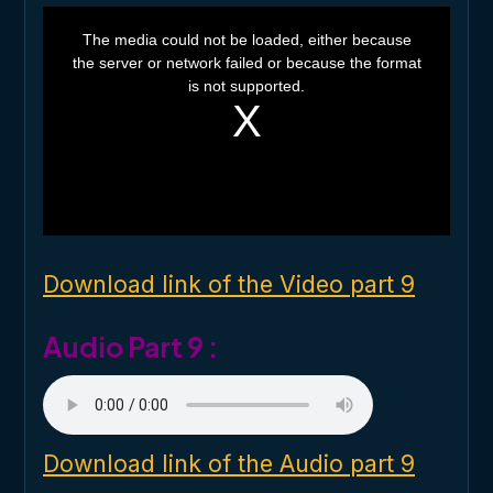
T
h
The media could not be loaded, either because
i
the server or network failed or because the format
s
i
is not supported.
s
a
m
o
d
a
l
w
i
n
d
o
Download link of the Video part 9
w
.
Audio Part 9 :
Download link of the Audio part 9