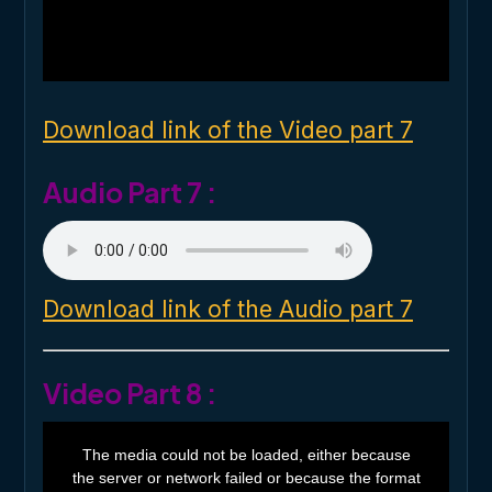
d
a
l
w
i
n
d
o
Download link of the Video part 7
w
.
Audio Part 7 :
Download link of the Audio part 7
Video Part 8 :
T
h
The media could not be loaded, either because
i
the server or network failed or because the format
s