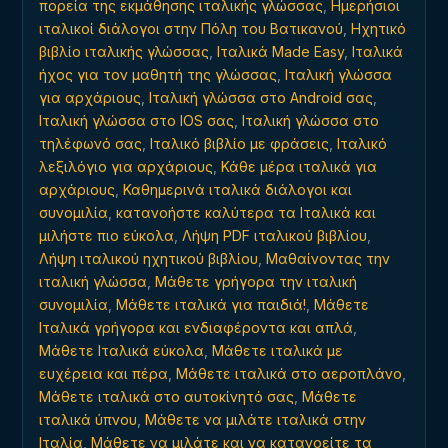
πορεία της εκμάθησης ιταλικής γλώσσας
,
Ημερήσιοι
ιταλικοί διάλογοι στην Πόλη του Βατικανού
,
Ηχητικό
βιβλίο ιταλικής γλώσσας
,
Ιταλικά Made Easy
,
Ιταλικά
ήχος για τον μαθητή της γλώσσας
,
Ιταλική γλώσσα
για αρχάριους
,
Ιταλική γλώσσα στο Android σας
,
Ιταλική γλώσσα στο IOS σας
,
Ιταλική γλώσσα στο
τηλέφωνό σας
,
Ιταλικό βιβλίο με φράσεις
,
Ιταλικό
λεξιλόγιο για αρχάριους
,
Κάθε μέρα ιταλικά για
αρχάριους
,
Καθημερινά ιταλικά διάλογοι και
συνομιλία
,
κατανοήστε καλύτερα τα Ιταλικά και
μιλήστε πιο εύκολα
,
Λήψη PDF ιταλικού βιβλίου
,
Λήψη ιταλικού ηχητικού βιβλίου
,
Μαθαίνοντας την
ιταλική γλώσσα
,
Μάθετε γρήγορα την ιταλική
συνομιλία
,
Μάθετε ιταλικά για παιδιά!
,
Μάθετε
Ιταλικά γρήγορα και ενδιαφέροντα και απλά
,
Μάθετε Ιταλικά εύκολα
,
Μάθετε ιταλικά με
ευχέρεια και πέρα
,
Μάθετε ιταλικά στο αεροπλάνο
,
Μάθετε ιταλικά στο αυτοκίνητό σας
,
Μάθετε
ιταλικά ύπνου
,
Μάθετε να μιλάτε ιταλικά στην
Ιταλία
,
Μάθετε να μιλάτε και να κατανοείτε τα