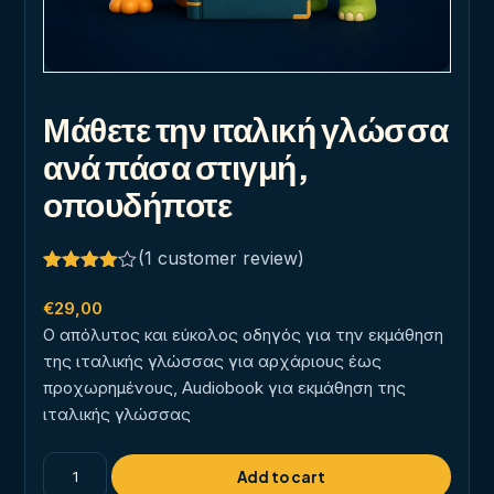
Μάθετε την ιταλική γλώσσα
ανά πάσα στιγμή,
οπουδήποτε
(
1
customer review)
Rated
1
4.00
out
€
29,00
of 5
Ο απόλυτος και εύκολος οδηγός για την εκμάθηση
based
on
της ιταλικής γλώσσας για αρχάριους έως
customer
προχωρημένους, Audiobook για εκμάθηση της
rating
ιταλικής γλώσσας
Μάθετε
Add to cart
την