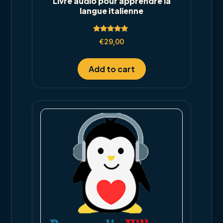
Livre audio pour apprendre la
langue italienne
Rated
€
29,00
5.00
out of 5
Add to cart