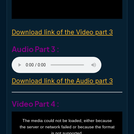
a
l
w
i
n
d
o
Download link of the Video part 3
w
.
Audio Part 3 :
Download link of the Audio part 3
Video Part 4 :
T
h
The media could not be loaded, either because
i
the server or network failed or because the format
s
i
is not supported.