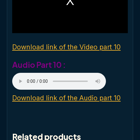
m
o
d
a
l
w
i
n
d
o
Download link of the Video part 10
w
.
Audio Part 10 :
Download link of the Audio part 10
Related products