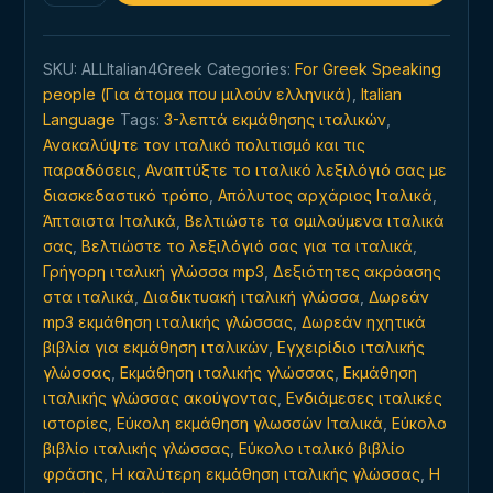
ιταλική
γλώσσα
SKU:
ALLItalian4Greek
Categories:
For Greek Speaking
ανά
people (Για άτομα που μιλούν ελληνικά)
,
Italian
πάσα
Language
Tags:
3-λεπτά εκμάθησης ιταλικών
,
στιγμή,
Ανακαλύψτε τον ιταλικό πολιτισμό και τις
οπουδήποτε
παραδόσεις
,
Αναπτύξτε το ιταλικό λεξιλόγιό σας με
quantity
διασκεδαστικό τρόπο
,
Απόλυτος αρχάριος Ιταλικά
,
Άπταιστα Ιταλικά
,
Βελτιώστε τα ομιλούμενα ιταλικά
σας
,
Βελτιώστε το λεξιλόγιό σας για τα ιταλικά
,
Γρήγορη ιταλική γλώσσα mp3
,
Δεξιότητες ακρόασης
στα ιταλικά
,
Διαδικτυακή ιταλική γλώσσα
,
Δωρεάν
mp3 εκμάθηση ιταλικής γλώσσας
,
Δωρεάν ηχητικά
βιβλία για εκμάθηση ιταλικών
,
Εγχειρίδιο ιταλικής
γλώσσας
,
Εκμάθηση ιταλικής γλώσσας
,
Εκμάθηση
ιταλικής γλώσσας ακούγοντας
,
Ενδιάμεσες ιταλικές
ιστορίες
,
Εύκολη εκμάθηση γλωσσών Ιταλικά
,
Εύκολο
βιβλίο ιταλικής γλώσσας
,
Εύκολο ιταλικό βιβλίο
φράσης
,
Η καλύτερη εκμάθηση ιταλικής γλώσσας
,
Η