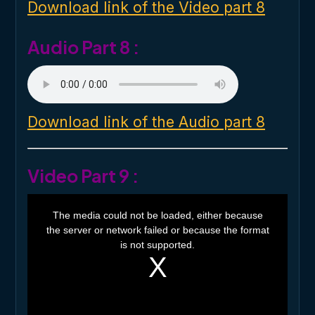
o
Download link of the Video part 8
w
.
Audio Part 8 :
Download link of the Audio part 8
Video Part 9 :
T
h
The media could not be loaded, either because
i
the server or network failed or because the format
s
i
is not supported.
s
a
m
o
d
a