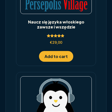
Naucz się języka włoskiego
zawsze i wszędzie
Rated
€
29,00
5.00
out of 5
Add to cart