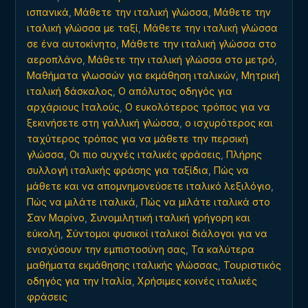
ισπανικά
,
Μάθετε την ιταλική γλώσσα
,
Μάθετε την
ιταλική γλώσσα με ταξί
,
Μάθετε την ιταλική γλώσσα
σε ένα αυτοκίνητο
,
Μάθετε την ιταλική γλώσσα στο
αεροπλάνο
,
Μάθετε την ιταλική γλώσσα στο μετρό
,
Μαθήματα γλωσσών για εκμάθηση ιταλικών
,
Μητρική
ιταλική δάσκαλος
,
Ο απόλυτος οδηγός για
αρχάριους Ιταλούς
,
Ο ευκολότερος τρόπος για να
ξεκινήσετε στη γαλλική γλώσσα
,
ο ισχυρότερος και
ταχύτερος τρόπος για να μάθετε την περσική
γλώσσα
,
Οι πιο συχνές ιταλικές φράσεις
,
Πλήρης
συλλογή ιταλικής φράσης για ταξίδια
,
Πώς να
μάθετε και να απομνημονεύσετε ιταλικό λεξιλόγιο
,
Πώς να μιλάτε ιταλικά
,
Πώς να μιλάτε ιταλικά στο
Σαν Μαρίνο
,
Συνομιλητική ιταλική γρήγορη και
εύκολη
,
Σύντομοι φυσικοί ιταλικοί διάλογοι για να
ενισχύσουν την εμπιστοσύνη σας
,
Τα καλύτερα
μαθήματα εκμάθησης ιταλικής γλώσσας
,
Τουριστικός
οδηγός για την Ιταλία
,
Χρήσιμες κοινές ιταλικές
φράσεις