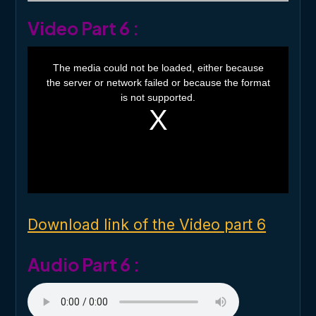
Video Part 6 :
T
h
The media could not be loaded, either because
i
the server or network failed or because the format
s
i
is not supported.
s
a
m
o
d
a
l
w
i
n
d
o
Download link of the Video part 6
w
.
Audio Part 6 :