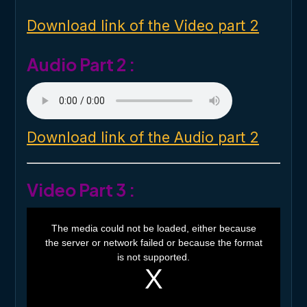
n
d
o
Download link of the Video part 2
w
.
Audio Part 2 :
Download link of the Audio part 2
Video Part 3 :
T
h
The media could not be loaded, either because
i
the server or network failed or because the format
s
i
is not supported.
s
a
m
o
d