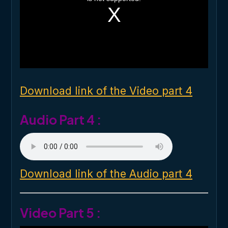
s
a
m
o
d
a
l
w
i
n
d
o
Download link of the Video part 4
w
.
Audio Part 4 :
Download link of the Audio part 4
Video Part 5 :