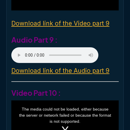
l
w
i
n
d
o
Download link of the Video part 9
w
.
Audio Part 9 :
Download link of the Audio part 9
Video Part 10 :
T
h
The media could not be loaded, either because
i
the server or network failed or because the format
s
i
is not supported.
s
a