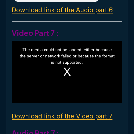
Download link of the Audio part 6
Video Part 7 :
T
h
The media could not be loaded, either because
i
the server or network failed or because the format
s
i
is not supported.
s
a
m
o
d
a
l
w
i
n
d
o
Download link of the Video part 7
w
.
Audio Part 7 :