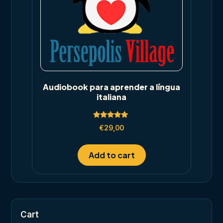
Audiobook para aprender a língua
italiana
Rated
€
29,00
5.00
out of 5
Add to cart
Cart