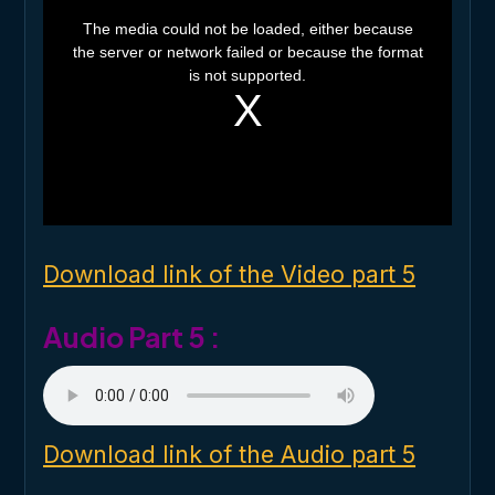
T
h
The media could not be loaded, either because
i
the server or network failed or because the format
s
i
is not supported.
s
a
m
o
d
a
l
w
i
n
d
o
Download link of the Video part 5
w
.
Audio Part 5 :
Download link of the Audio part 5