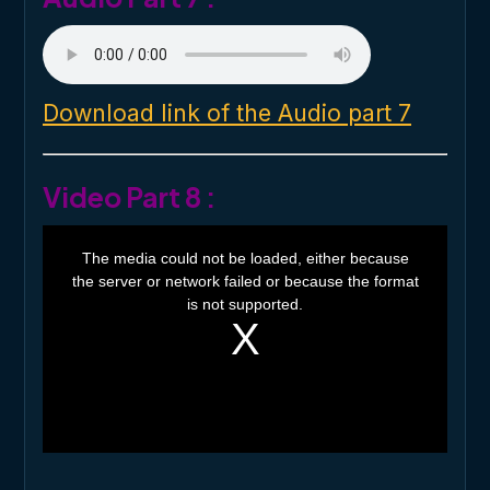
Download link of the Audio part 7
Video Part 8 :
T
h
The media could not be loaded, either because
i
the server or network failed or because the format
s
i
is not supported.
s
a
m
o
d
a
l
w
i
n
d