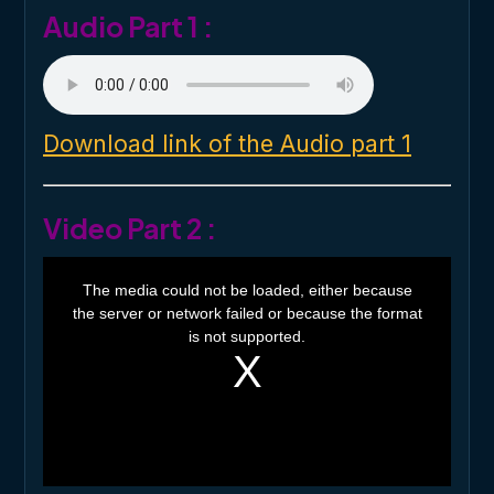
Audio Part 1 :
Download link of the Audio part 1
Video Part 2 :
T
h
The media could not be loaded, either because
i
the server or network failed or because the format
s
i
is not supported.
s
a
m
o
d
a
l
w
i