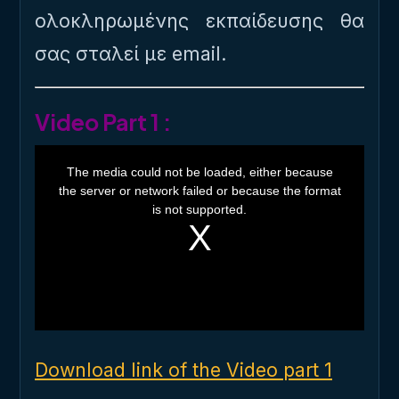
ολοκληρωμένης εκπαίδευσης θα
σας σταλεί με email.
Video Part 1 :
T
h
The media could not be loaded, either because
i
the server or network failed or because the format
s
i
is not supported.
s
a
m
o
d
a
l
w
i
n
d
o
Download link of the Video part 1
w
.