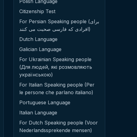
Polish Language
Citizenship Test
For Persian Speaking people (برای
افرادی که فارسی صحبت می کنند)
Dutch Language
Galician Language
For Ukrainian Speaking people
(Для людей, які розмовляють
українською)
For Italian Speaking people (Per
le persone che parlano italiano)
Portuguese Language
Italian Language
For Dutch Speaking people (Voor
Nederlandssprekende mensen)