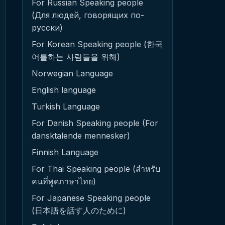
For Russian Speaking people
(Для людей, говорящих по-
русски)
For Korean Speaking people (한국
어를하는 사람들을 위해)
Norwegian Language
English language
Turkish Language
For Danish Speaking people (For
dansktalende mennesker)
Finnish Language
For Thai Speaking people (สำหรับ
คนที่พูดภาษาไทย)
For Japanese Speaking people
(日本語を話す人のために)