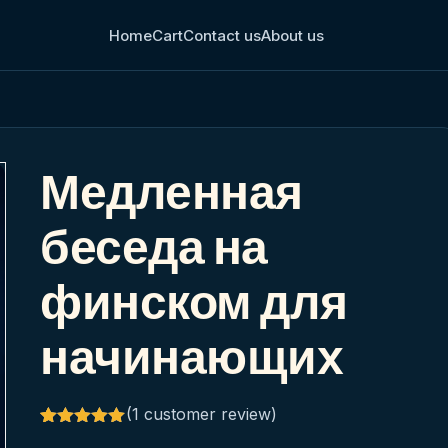
Home
Cart
Contact us
About us
Медленная
беседа на
финском для
начинающих
(
1
customer review)
Rated
1
5.00