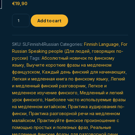
out of 5
€
19,90
based on
customer
rating
Медленная
Add to cart
беседа
на
финском
SKU:
SLFinnish4Russian
Categories:
Finnish Language
,
For
для
Russian Speaking people (Для людей, говорящих по-
начинающих
русски)
Tags:
Абсолютный новичок по финскому
quantity
языку
,
Выучите короткие фразы на медленном
французском
,
Каждый день финский для начинающих
,
Легкая и медленная книга по финскому языку
,
Легкий
и медленный финский разговорник
,
Легкое и
медленное изучение финского
,
Медленный и легкий
урок финского
,
Наиболее часто используемые фразы
на медленном китайском
,
Практика аудирования по-
фински
,
Практика разговорной речи на медленном
малайском
,
Практикуйте финское произношение с
помощью простых и полезных фраз
,
Реальные
медленные финские фразы для разговорной речи
,