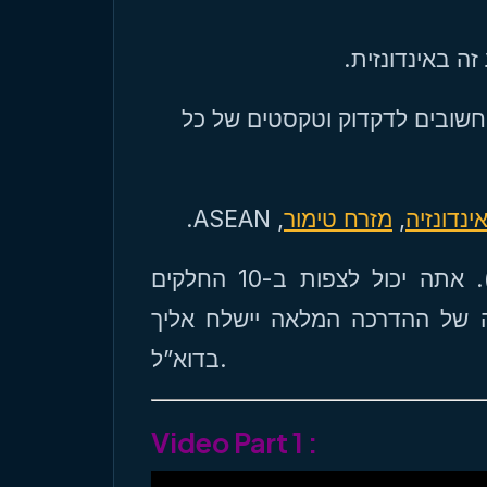
לצד ספר שמע זה, ישנו קובץ PDF וק וטקסטים של כל
, ASEAN.
מזרח טימור
,
ינדונזיה
הכשרה זו מכילה 114 חלקים (4552 משפטים). אתה יכול לצפות ב-10 החלקים
ה של ההדרכה המלאה יישלח אליך
בדוא”ל.
Video Part 1 :
T