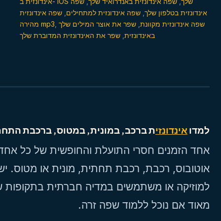
שפה
,
שפה אינדונזית באנדרואיד שלך
,
אינדונזית ב- IOS שלך
שפה אינדונזית
,
שפה אינדונזית למתחילים
,
אינדונזית בטלפון שלך
מהירה mp3
,
שפר את אוצר המילים שלך
,
שפה אינדונזית מקוונת
שפר את האינדונזית המדוברת שלך
,
באינדונזית
למדו
אינדונזי
ת ברכב, במונית, במטוס, ברכבת התח
אחד הזמנים חסרי התועלת והחופשית של כל אחד,
אוטובוס, רכבת, רכבת תחתית, מונית או מטוס. יש
למוזיקה או משתמשים במדיה חברתית בתקופות שא
מאוד אם נוכל ללמוד שפה זרה.