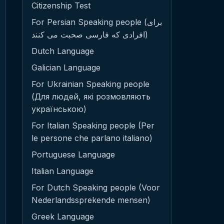
Citizenship Test
For Persian Speaking people (برای
افرادی که فارسی صحبت می کنند)
Dutch Language
Galician Language
For Ukrainian Speaking people
(Для людей, які розмовляють
українською)
For Italian Speaking people (Per
le persone che parlano italiano)
Portuguese Language
Italian Language
For Dutch Speaking people (Voor
Nederlandssprekende mensen)
Greek Language