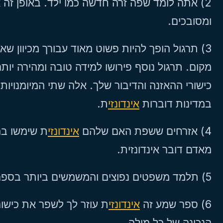
אתה לומד שפה זרה חדשה כמו ילד. באופן זה אינ
ומסובכים.
תרגול הופך להיות פשוט מאוד עבורך מכיוון שאתה 
מקום. תרגול נוסף פירושו למידה טובה ומהירה יותר
כישורי ההאזנה והדיבור שלך. אלה שתי המיומנויות
במדינות דוברות
אינדונזי
ת.
4) אזרחים ששפת האם שלהם
אינדונזי
ת שימשו בהכ
מאדם דובר אינדונזית.
5) תלמד משפטים נפוצים והמשמשים ביותר בספר שמע זה באינדונזית.
6) ספר שמע זה
אינדונזי
ת עוזר לך לשפר את כישור
הנכונה של כל מילה.