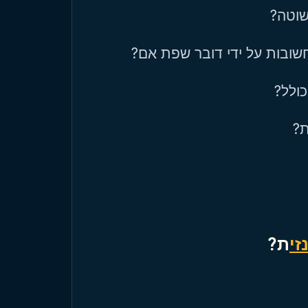
פשוטה
 חשובות על ידי דובר שפת אם
 כולל
ת
זי
ת?