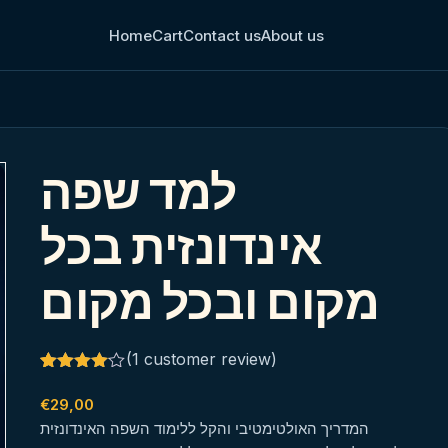
Home
Cart
Contact us
About us
למד שפה
אינדונזית בכל
מקום ובכל מקום
(
1
customer review)
Rated
1
4.00
out
€
29,00
of 5
המדריך האולטימטיבי והקל ללימוד השפה האינדונזית
based
on