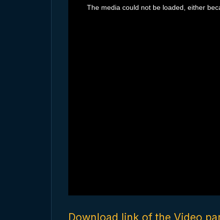
h
The media could not be loaded, either beca
i
s
i
s
a
m
o
d
a
l
w
i
n
d
o
w
.
Download link of the Video par