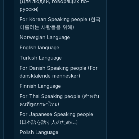
(Для людей, говорящих по-
русски)
For Korean Speaking people (한국
어를하는 사람들을 위해)
Norwegian Language
English language
Turkish Language
For Danish Speaking people (For
dansktalende mennesker)
Finnish Language
For Thai Speaking people (สำหรับ
คนที่พูดภาษาไทย)
For Japanese Speaking people
(日本語を話す人のために)
Polish Language