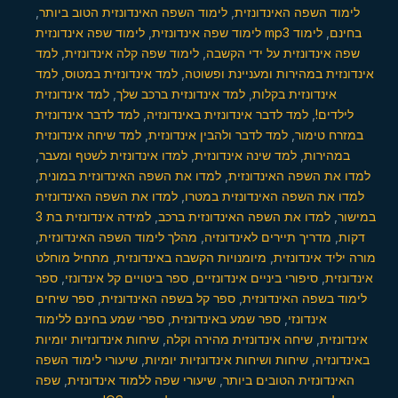
,
לימוד השפה האינדונזית הטוב ביותר
,
לימוד השפה האינדונזית
,
לימוד שפה אינדונזית
לימוד
,
לימוד שפה אינדונזית mp3 בחינם
למד
,
לימוד שפה קלה אינדונזית
,
שפה אינדונזית על ידי הקשבה
למד
,
למד אינדונזית במטוס
,
אינדונזית במהירות ומעניינת ופשוטה
למד אינדונזית
,
למד אינדונזית ברכב שלך
,
אינדונזית בקלות
למד לדבר אינדונזית
,
למד לדבר אינדונזית באינדונזיה
,
לילדים!
למד שיחה אינדונזית
,
למד לדבר ולהבין אינדונזית
,
במזרח טימור
,
למדו אינדונזית לשטף ומעבר
,
למד שינה אינדונזית
,
במהירות
,
למדו את השפה האינדונזית במונית
,
למדו את השפה האינדונזית
למדו את השפה האינדונזית
,
למדו את השפה האינדונזית במטרו
למידה אינדונזית בת 3
,
למדו את השפה האינדונזית ברכב
,
במישור
,
מהלך לימוד השפה האינדונזית
,
מדריך תיירים לאינדונזיה
,
דקות
מתחיל מוחלט
,
מיומנויות הקשבה באינדונזית
,
מורה יליד אינדונזית
ספר
,
ספר ביטויים קל אינדונזי
,
סיפורי ביניים אינדונזיים
,
אינדונזית
ספר שיחים
,
ספר קל בשפה האינדונזית
,
לימוד בשפה האינדונזית
ספרי שמע בחינם ללימוד
,
ספר שמע באינדונזית
,
אינדונזי
שיחות אינדונזיות יומיות
,
שיחה אינדונזית מהירה וקלה
,
אינדונזית
שיעורי לימוד השפה
,
שיחות ושיחות אינדונזיות יומיות
,
באינדונזיה
שפה
,
שיעורי שפה ללמוד אינדונזית
,
האינדונזית הטובים ביותר