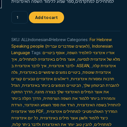
למתחילים למתקדמים,ספר שמע ללימוד השפה האינדונזית
customer
rating
למד
Add to cart
שפה
אינדונזית
בכל
SKU:
ALLIndonesian4Hebrew
Categories:
For Hebrew
מקום
Speaking people (לאנשים שמדברים עברית)
,
Indonesian
ובכל
Language
Tags:
אוסף ביטויים
,
אודיו אינדונזי לתלמיד השפה
מקום
איך
,
אוצר מילים באינדונזיה למתחילים
,
מלא של אינדונזית לנסיעה
quantity
,
לדבר אינדונזית
איך לדבר אינדונזית ב- ASEAN
,
,
אינדונזית קלה
גלה
,
ביטויים נפוצים שימושיים באינדונזית
,
אינדונזית שוטפת
דיאלוגים אינדונזיים טבעיים קצרים
,
תרבות ומסורות אינדונזיות
הגדל
,
הביטויים הנפוצים ביותר באינדונזית
,
להגברת הביטחון שלך
הדרך החזקה
,
את אוצר המילים האינדונזי שלך בצורה מהנה
הדרך הקלה ביותר
,
והמהירה ביותר ללמוד את השפה הצרפתית
הורדת
,
הורד את ספר השמע האינדונזי
,
להתחיל בשפה האינדונזית
ספר אינדונזית PDF
,
,
המדריך האולטימטיבי למתחילים אינדונזית
כל יום אינדונזית
,
כיצד ללמוד ולשנן אוצר מילים באינדונזית
,
להבין טוב יותר את האינדונזית ולדבר ביתר קלות
,
למתחילים