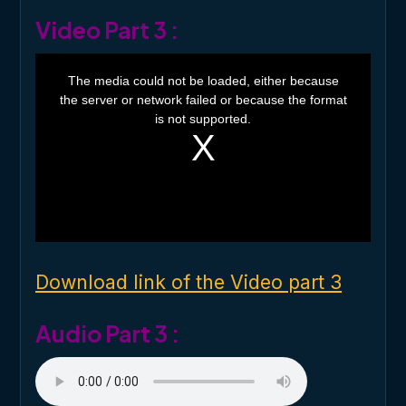
Video Part 3 :
T
h
The media could not be loaded, either because
i
the server or network failed or because the format
s
i
is not supported.
s
a
m
o
d
a
l
w
i
n
d
o
Download link of the Video part 3
w
.
Audio Part 3 :