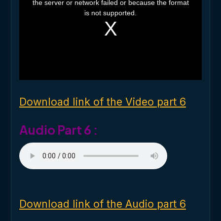
the server or network failed or because the format
s
i
is not supported.
s
a
m
o
d
a
l
w
i
n
d
o
Download link of the Video part 6
w
.
Audio Part 6 :
Download link of the Audio part 6