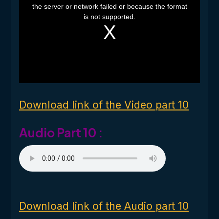
the server or network failed or because the format
s
i
is not supported.
s
a
m
o
d
a
l
w
i
n
d
o
Download link of the Video part 10
w
.
Audio Part 10 :
Download link of the Audio part 10