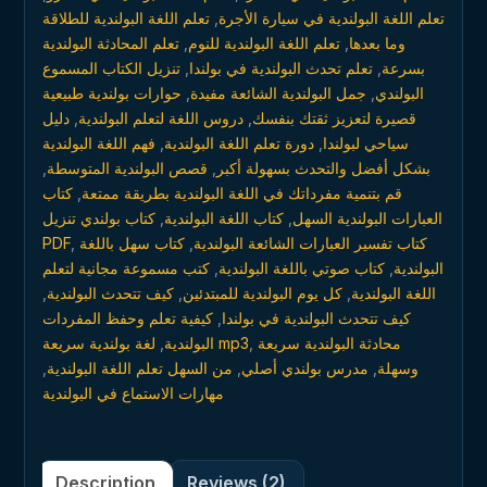
تعلم اللغة البولندية للطلاقة
,
تعلم اللغة البولندية في سيارة الأجرة
تعلم المحادثة البولندية
,
تعلم اللغة البولندية للنوم
,
وما بعدها
تنزيل الكتاب المسموع
,
تعلم تحدث البولندية في بولندا
,
بسرعة
حوارات بولندية طبيعية
,
جمل البولندية الشائعة مفيدة
,
البولندي
دليل
,
دروس اللغة لتعلم البولندية
,
قصيرة لتعزيز ثقتك بنفسك
فهم اللغة البولندية
,
دورة تعلم اللغة البولندية
,
سياحي لبولندا
,
قصص البولندية المتوسطة
,
بشكل أفضل والتحدث بسهولة أكبر
كتاب
,
قم بتنمية مفرداتك في اللغة البولندية بطريقة ممتعة
كتاب بولندي تنزيل
,
كتاب اللغة البولندية
,
العبارات البولندية السهل
PDF
,
كتاب سهل باللغة
,
كتاب تفسير العبارات الشائعة البولندية
كتب مسموعة مجانية لتعلم
,
كتاب صوتي باللغة البولندية
,
البولندية
,
كيف تتحدث البولندية
,
كل يوم البولندية للمبتدئين
,
اللغة البولندية
كيفية تعلم وحفظ المفردات
,
كيف تتحدث البولندية في بولندا
,
البولندية
لغة بولندية سريعة mp3
,
محادثة البولندية سريعة
,
من السهل تعلم اللغة البولندية
,
مدرس بولندي أصلي
,
وسهلة
مهارات الاستماع في البولندية
Description
Reviews (2)