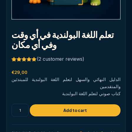
تعلم اللغة البولندية في أي وقت
وفي أي مكان
(
2
customer reviews)
Rated
2
5.00
out of 5
€
29,00
based on
الدليل النهائي والسهل لتعلم اللغة البولندية للمبتدئين
customer
ratings
والمتقدمين
كتاب صوتي لتعلم اللغة البولندية
تعلم
Add to cart
اللغة
البولندية
في