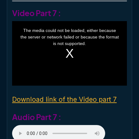
Video Part 7 :
T
h
The media could not be loaded, either because
i
the server or network failed or because the format
s
i
is not supported.
s
a
m
o
d
a
l
w
i
n
d
o
Download link of the Video part 7
w
.
Audio Part 7 :