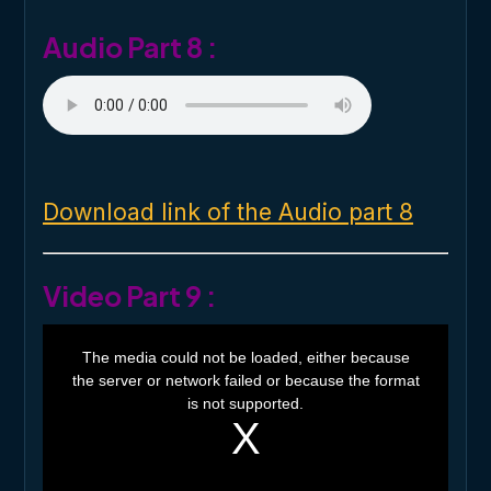
.
Audio Part 8 :
Download link of the Audio part 8
Video Part 9 :
T
h
The media could not be loaded, either because
i
the server or network failed or because the format
s
i
is not supported.
s
a
m
o
d