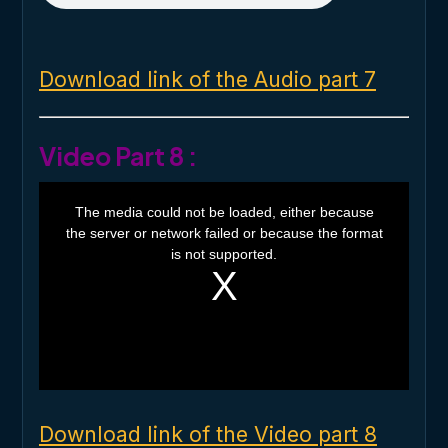
Download link of the Audio part 7
Video Part 8 :
T
h
The media could not be loaded, either because
i
the server or network failed or because the format
s
i
is not supported.
s
a
m
o
d
a
l
w
i
n
d
o
Download link of the Video part 8
w