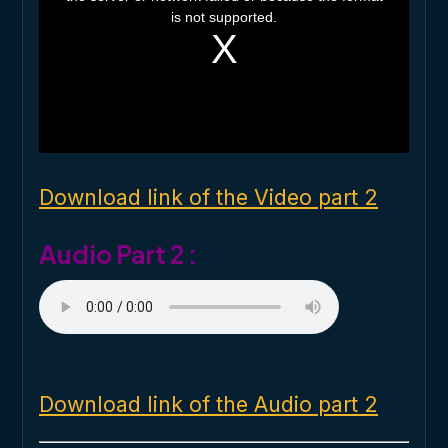
i
is not supported.
s
a
m
o
d
a
l
w
i
n
d
o
Download link of the Video part 2
w
.
Audio Part 2 :
Download link of the Audio part 2