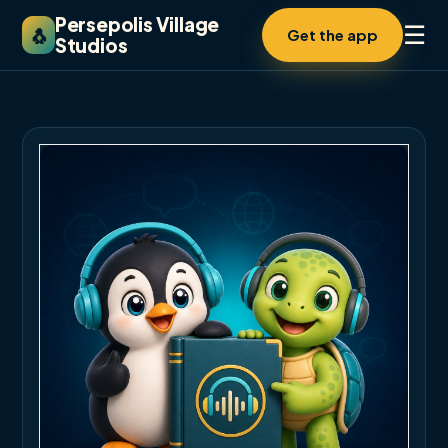
Persepolis Village
☰
🐧
Get the app
Studios