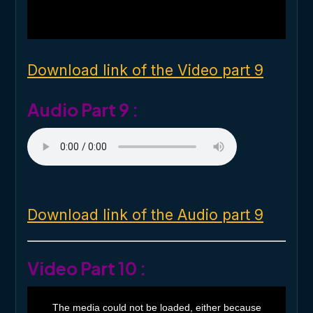
a
l
w
i
n
d
o
Download link of the Video part 9
w
.
Audio Part 9 :
Download link of the Audio part 9
Video Part 10 :
T
h
The media could not be loaded, either because
i