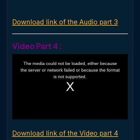
Download link of the Audio part 3
Video Part 4 :
T
h
The media could not be loaded, either because
i
the server or network failed or because the format
s
i
is not supported.
s
a
m
o
d
a
l
w
i
n
d
o
Download link of the Video part 4
w