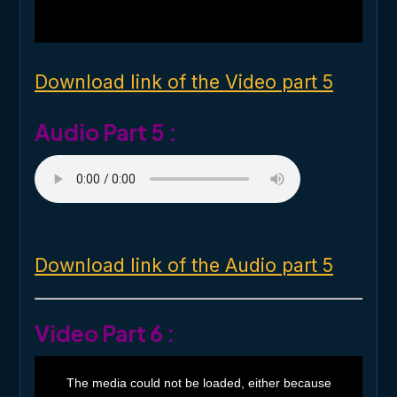
l
w
i
n
d
o
Download link of the Video part 5
w
.
Audio Part 5 :
Download link of the Audio part 5
Video Part 6 :
T
h
The media could not be loaded, either because
i