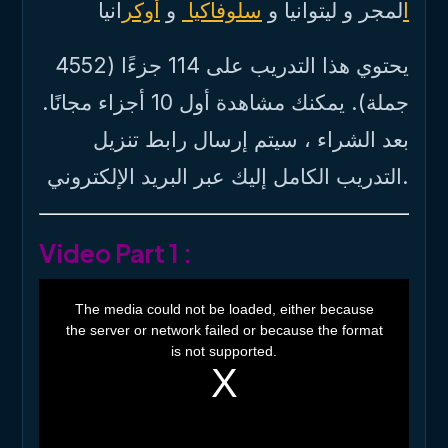
ا
لمجر
و ل
يتوانيا و
سلوفاكيا
و
أوكر
انيا
يحتوي هذا التدريب على 114 جزءًا (4552
جملة). يمكنك مشاهدة أول 10 أجزاء مجانًا.
بعد الشراء ، سيتم إرسال رابط تنزيل
التدريب الكامل إليك عبر البريد الإلكتروني.
Video Part 1 :
T
h
The media could not be loaded, either because
i
the server or network failed or because the format
s
i
is not supported.
s
a
m
o
d
a