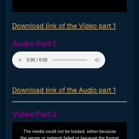
l
w
i
n
d
o
Download link of the Video part 1
w
.
Audio Part 1 :
Download link of the Audio part 1
Video Part 2 :
T
h
The media could not be loaded, either because
i
the server or network failed or because the format
s