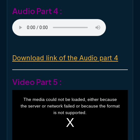
.
Audio Part 4 :
Download link of the Audio part 4
Video Part 5 :
T
h
The media could not be loaded, either because
i
the server or network failed or because the format
s
i
is not supported.
s
a
m
o
d
a