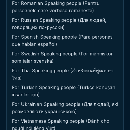
For Romanian Speaking people (Pentru
persoanele care vorbesc românește)
For Russian Speaking people (Для людей,
говорящих по-русски)
For Spanish Speaking people (Para personas
que hablan español)
For Swedish Speaking people (För människor
som talar svenska)
For Thai Speaking people (สำหรับคนที่พูดภาษา
ไทย)
For Turkish Speaking people (Türkçe konuşan
insanlar için)
For Ukrainian Speaking people (Для людей, які
розмовляють українською)
For Vietnamese Speaking people (Dành cho
người nói tiếng Việt)