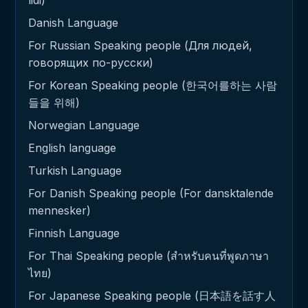
lidi)
Danish Language
For Russian Speaking people (Для людей,
говорящих по-русски)
For Korean Speaking people (한국어를하는 사람
들을 위해)
Norwegian Language
English language
Turkish Language
For Danish Speaking people (For dansktalende
mennesker)
Finnish Language
For Thai Speaking people (สำหรับคนที่พูดภาษา
ไทย)
For Japanese Speaking people (日本語を話す人