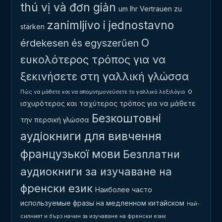
thú vị và đơn giản
um Ihr Vertrauen zu
zanimljivo i jednostavno
stärken
Ο
érdekesen és egyszerűen
ευκολότερος τρόπος για να
ξεκινήσετε στη γαλλική γλώσσα
ο
Πώς να μάθετε και να απομνημονεύσετε το γαλλικό λεξιλόγιο
ισχυρότερος και ταχύτερος τρόπος για να μάθετε
Безкоштовні
την περσική γλώσσα
аудіокниги для вивчення
французької мови
Безплатни
аудиокниги за изучаване на
френски език
Наиболее часто
используемые фразы на медленном китайском
Най-
силният и бърз начин за изучаване на френски език