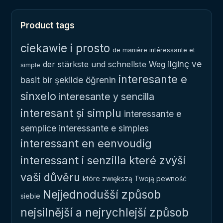
Product tags
ciekawie i prosto
de manière intéressante et
ilginç ve
der stärkste und schnellste Weg
simple
interesante e
basit bir şekilde öğrenin
sinxelo
interesante y sencilla
interesant și simplu
interessante e
semplice
interessante e simples
interessant en eenvoudig
interessant i senzilla
které zvýší
vaši důvěru
które zwiększą Twoją pewność
Nejjednodušší způsob
siebie
nejsilnější a nejrychlejší způsob