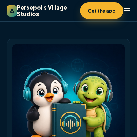
Persepolis Village
☰
🐧
Get the app
Studios