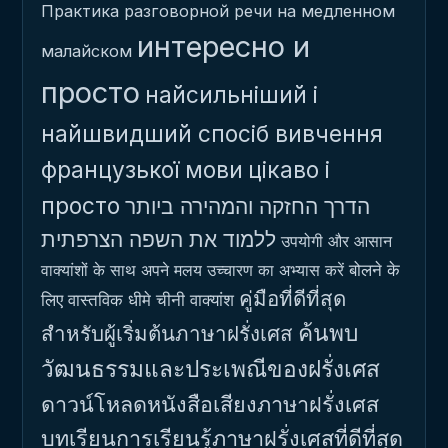
Практика разговорной речи на медленном
интересно и
малайском
просто
найсильніший і
найшвидший спосіб вивчення
французької мови
цікаво і
просто
הדרך החזקה והמהירה ביותר
ללמוד את השפה הצרפתית
उपयोगी और आसान
बोलने के
वाक्यांशों के साथ अपने मलय उच्चारण का अभ्यास करें
คู่มือที่ดีที่สุด
लिए वास्तविक धीमे चीनी वाक्यांश
ค้นพบ
สำหรับผู้เริ่มต้นภาษาฝรั่งเศส
วัฒนธรรมและประเพณีของฝรั่งเศส
ดาวน์โหลดหนังสือเสียงภาษาฝรั่งเศส
บทเรียนการเรียนรู้ภาษาฝรั่งเศสที่ดีที่สุด