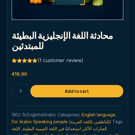
محادثة اللغة الإنجليزية البطيئة
للمبتدئين
(
1
customer review)
Rated
1
5.00
out of 5
€
19,90
based on
customer
rating
محادثة
Add to cart
اللغة
الإنجليزية
البطيئة
SKU:
SLEnglish4Arabic
Categories:
English language
,
للمبتدئين
For Arabic Speaking people (للناطقين باللغة العربية)
Tags:
quantity
اللغة
,
العبارات الأكثر استخدامًا في اللغة الصينية البطيئة