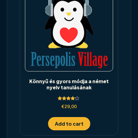
Könnyű és gyors módja a német
nyelv tanulásának
Rated
€
29,00
4.00
out of 5
Add to cart