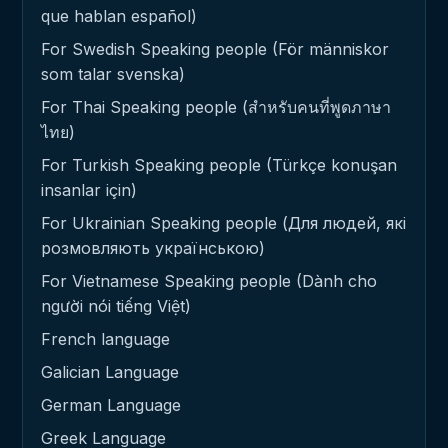
que hablan español)
For Swedish Speaking people (För människor
som talar svenska)
For Thai Speaking people (สำหรับคนที่พูดภาษา
ไทย)
For Turkish Speaking people (Türkçe konuşan
insanlar için)
For Ukrainian Speaking people (Для людей, які
розмовляють українською)
For Vietnamese Speaking people (Dành cho
người nói tiếng Việt)
French language
Galician Language
German Language
Greek Language