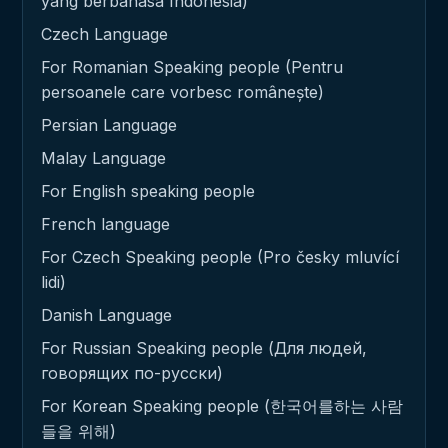
yang berbahasa Indonesia)
Czech Language
For Romanian Speaking people (Pentru
persoanele care vorbesc românește)
Persian Language
Malay Language
For English speaking people
French language
For Czech Speaking people (Pro česky mluvící
lidi)
Danish Language
For Russian Speaking people (Для людей,
говорящих по-русски)
For Korean Speaking people (한국어를하는 사람
들을 위해)