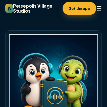
Persepolis Village
☰
🐧
Get the app
Studios