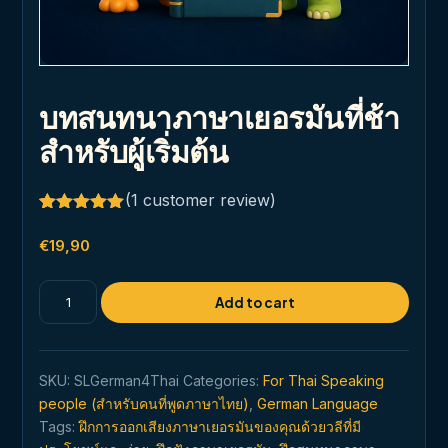
บทสนทนาภาษาเยอรมันที่ช้า
สำหรับผู้เริ่มต้น
(
1
customer review)
Rated
1
5.00
out of 5
€
19,90
based on
customer
rating
บท
Add to cart
สนทนา
ภาษา
เยอรมัน
SKU:
SLGerman4Thai
Categories:
For Thai Speaking
ที่
people (สำหรับคนที่พูดภาษาไทย)
,
German Language
ช้า
Tags:
ฝึกการออกเสียงภาษาเยอรมันของคุณด้วยวลีที่มี
สำหรับ