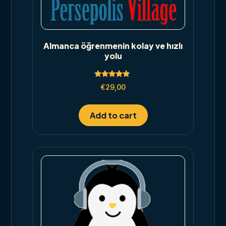
Almanca öğrenmenin kolay ve hızlı
yolu
Rated
€
29,00
5.00
out of 5
Add to cart