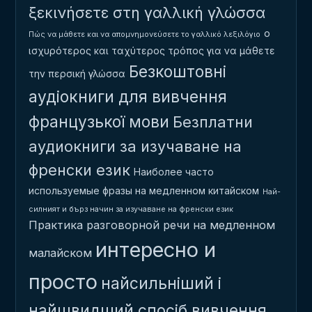
ξεκινήσετε στη γαλλική γλώσσα
ο
Πώς να μάθετε και να απομνημονεύσετε το γαλλικό λεξιλόγιο
ισχυρότερος και ταχύτερος τρόπος για να μάθετε
Безкоштовні
την περσική γλώσσα
аудіокниги для вивчення
французької мови
Безплатни
аудиокниги за изучаване на
френски език
Наиболее часто
используемые фразы на медленном китайском
Най-
силният и бърз начин за изучаване на френски език
Практика разговорной речи на медленном
интересно и
малайском
просто
найсильніший і
найшвидший спосіб вивчення