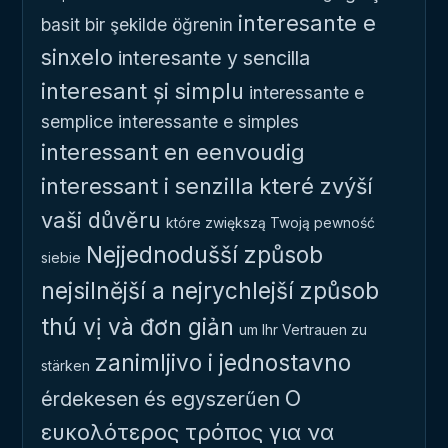
interesante e
basit bir şekilde öğrenin
sinxelo
interesante y sencilla
interesant și simplu
interessante e
semplice
interessante e simples
interessant en eenvoudig
interessant i senzilla
které zvýší
vaši důvěru
które zwiększą Twoją pewność
Nejjednodušší způsob
siebie
nejsilnější a nejrychlejší způsob
thú vị và đơn giản
um Ihr Vertrauen zu
zanimljivo i jednostavno
stärken
Ο
érdekesen és egyszerűen
ευκολότερος τρόπος για να