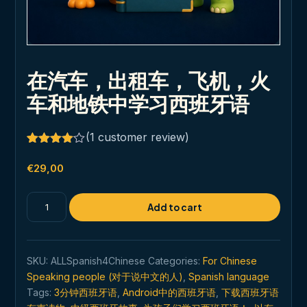
在汽车，出租车，飞机，火
车和地铁中学习西班牙语
(
1
customer review)
Rated
1
4.00
out
€
29,00
of 5
based
on
在
Add to cart
customer
汽
rating
车，
出
SKU:
ALLSpanish4Chinese
Categories:
For Chinese
租
Speaking people (对于说中文的人)
,
Spanish language
车，
Tags:
3分钟西班牙语
,
Android中的西班牙语
,
下载西班牙语
飞