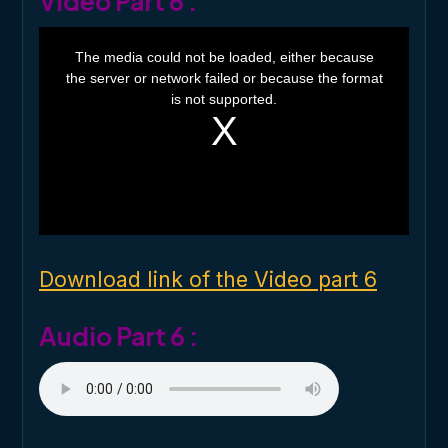
Video Part 6 :
T
h
The media could not be loaded, either because
i
the server or network failed or because the format
s
i
is not supported.
s
a
m
o
d
a
l
w
i
n
d
o
Download link of the Video part 6
w
.
Audio Part 6 :