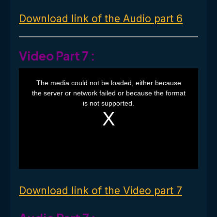
Download link of the Audio part 6
Video Part 7 :
T
h
The media could not be loaded, either because
i
the server or network failed or because the format
s
i
is not supported.
s
a
m
o
d
a
l
w
i
n
d
o
Download link of the Video part 7
w
.