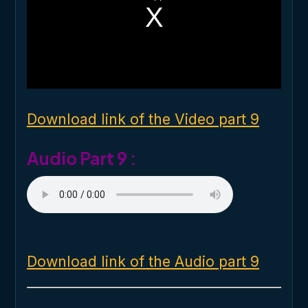
s
a
m
o
d
a
l
w
i
n
d
o
Download link of the Video part 9
w
.
Audio Part 9 :
Download link of the Audio part 9