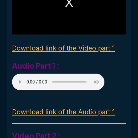
a
m
o
d
a
l
w
i
n
d
o
Download link of the Video part 1
w
.
Audio Part 1 :
Download link of the Audio part 1
Video Part 2 :