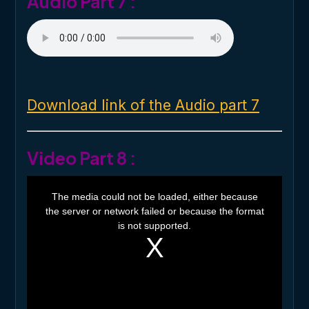
Audio Part 7 :
Download link of the Audio part 7
Video Part 8 :
T
h
The media could not be loaded, either because
i
the server or network failed or because the format
s
i
is not supported.
s
a
m
o
d
a
l
w