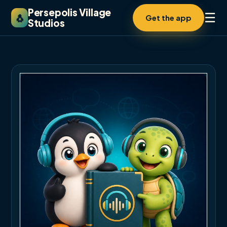
Persepolis Village
☰
🐧
Get the app
Studios