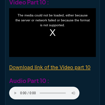
Video Part 10 :
T
h
The media could not be loaded, either because
i
the server or network failed or because the format
s
i
is not supported.
s
a
m
o
d
a
l
w
i
n
d
o
Download link of the Video part 10
w
.
Audio Part 10 :