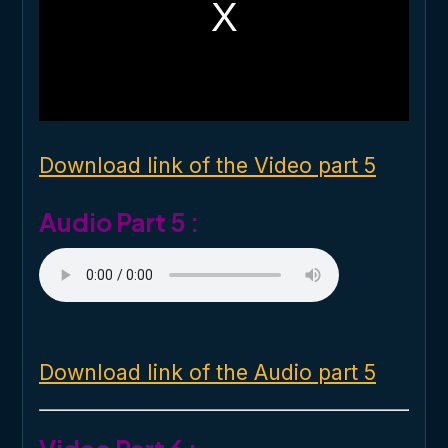
a
m
o
d
a
l
w
i
n
d
o
Download link of the Video part 5
w
.
Audio Part 5 :
Download link of the Audio part 5