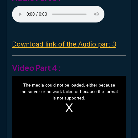
Download link of the Audio part 3
Video Part 4 :
T
h
The media could not be loaded, either because
i
the server or network failed or because the format
s
i
is not supported.
s
a
m
o
d
a
l
w