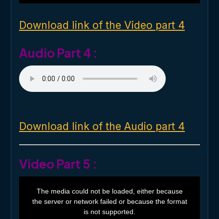
i
n
d
o
Download link of the Video part 4
w
.
Audio Part 4 :
Download link of the Audio part 4
Video Part 5 :
T
h
The media could not be loaded, either because
i
the server or network failed or because the format
s
i
is not supported.
s