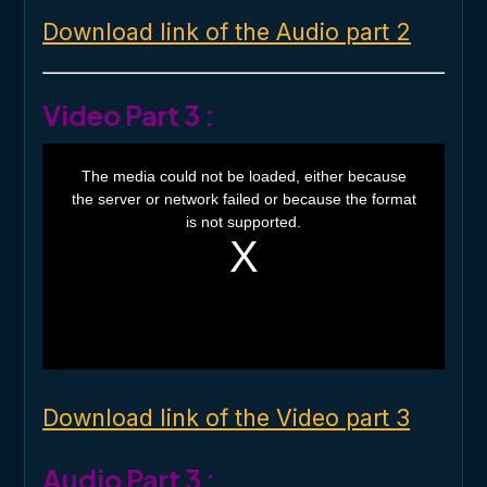
Download link of the Audio part 2
Video Part 3 :
T
h
The media could not be loaded, either because
i
the server or network failed or because the format
s
i
is not supported.
s
a
m
o
d
a
l
w
i
n
d
o
Download link of the Video part 3
w
.
Audio Part 3 :