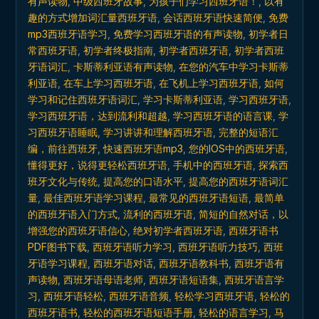
有声读物
,
中级西班牙故事
,
为孩子们学习西班牙语！
,
以有
机，
趣的方式增加词汇量西班牙语
,
会话西班牙语快速简便
,
免费
火
mp3西班牙语学习
,
免费学习西班牙语的有声读物
,
初学者日
车
常西班牙语
,
初学者终极指南
,
初学者西班牙语
,
初学者西班
和
牙语词汇
,
卡斯蒂利亚语有声读物
,
在您的汽车中学习卡斯蒂
地
利亚语
,
在车上学习西班牙语
,
在飞机上学习西班牙语
,
如何
学习和记住西班牙语词汇
,
学习卡斯蒂利亚语
,
学习西班牙语
,
铁
学习西班牙语，达到流利和超越
,
学习西班牙语的语言课
,
学
中
习西班牙语睡眠
,
学习讲讲和理解西班牙语
,
完整的短语汇
学
编，前往西班牙
,
快速西班牙语mp3
,
您的IOS中的西班牙语
,
习
懂得更好，说得更轻松西班牙语
,
手机中的西班牙语
,
探索西
西
班牙文化与传统
,
提高您的口语水平
,
提高您的西班牙语词汇
班
量
,
最佳西班牙语学习课程
,
最常见的西班牙语短语
,
最简单
牙
的西班牙语入门方式
,
流利的西班牙语
,
简短的自然对话，以
语
增强您的西班牙语信心
,
绝对初学者西班牙语
,
西班牙语书
quantity
PDF图书下载
,
西班牙语听力学习
,
西班牙语听力技巧
,
西班
牙语学习课程
,
西班牙语对话
,
西班牙语教科书
,
西班牙语有
声读物
,
西班牙语母语老师
,
西班牙语短语集
,
西班牙语言学
习
,
西班牙语轻松
,
西班牙语音频
,
轻松学习西班牙语
,
轻松的
西班牙语书
,
轻松的西班牙语短语手册
,
轻松的语言学习
,
马