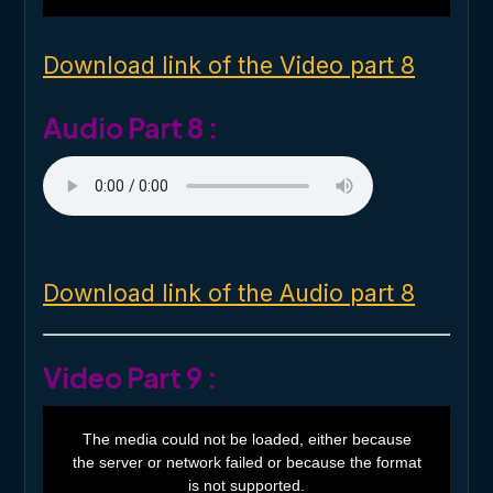
i
n
d
o
Download link of the Video part 8
w
.
Audio Part 8 :
Download link of the Audio part 8
Video Part 9 :
T
h
The media could not be loaded, either because
i
the server or network failed or because the format
s
i
is not supported.