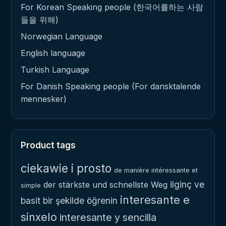
For Korean Speaking people (한국어를하는 사람
들을 위해)
Norwegian Language
English language
Turkish Language
For Danish Speaking people (For dansktalende
mennesker)
Product tags
ciekawie i prosto
de manière intéressante et
ilginç ve
der stärkste und schnellste Weg
simple
interesante e
basit bir şekilde öğrenin
sinxelo
interesante y sencilla