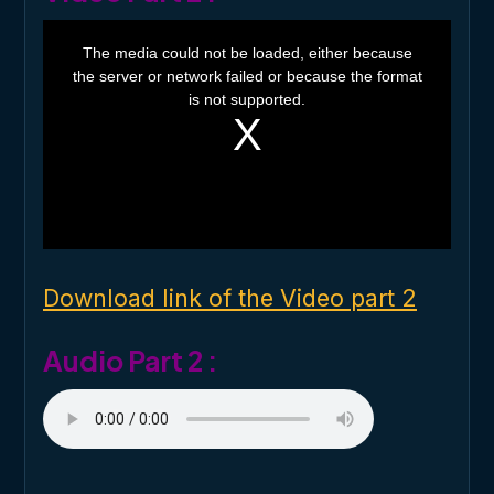
T
h
The media could not be loaded, either because
i
the server or network failed or because the format
s
i
is not supported.
s
a
m
o
d
a
l
w
i
n
d
o
Download link of the Video part 2
w
.
Audio Part 2 :