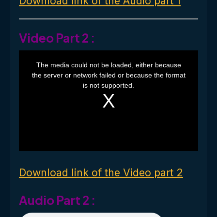
Download link of the Audio part 1
Video Part 2 :
T
h
The media could not be loaded, either because
i
the server or network failed or because the format
s
i
is not supported.
s
a
m
o
d
a
l
w
i
n
d
o
Download link of the Video part 2
w
.
Audio Part 2 :