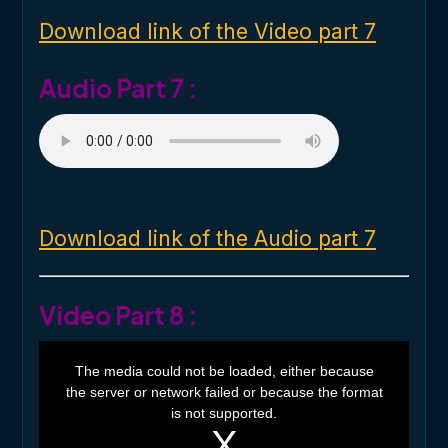
d
o
Download link of the Video part 7
w
.
Audio Part 7 :
Download link of the Audio part 7
Video Part 8 :
T
h
The media could not be loaded, either because
i
the server or network failed or because the format
s
i
is not supported.
s
a