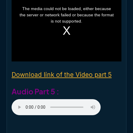
T
h
The media could not be loaded, either because
i
the server or network failed or because the format
s
i
is not supported.
s
a
m
o
d
a
l
w
i
n
d
o
Download link of the Video part 5
w
.
Audio Part 5 :