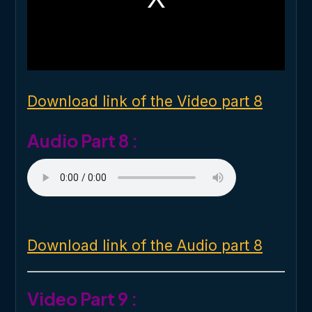
m
o
d
a
l
w
i
n
d
o
Download link of the Video part 8
w
.
Audio Part 8 :
Download link of the Audio part 8
Video Part 9 :