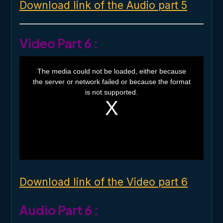
Download link of the Audio part 5
Video Part 6 :
T
h
The media could not be loaded, either because
i
the server or network failed or because the format
s
i
is not supported.
s
a
m
o
d
a
l
w
i
n
d
o
Download link of the Video part 6
w
.
Audio Part 6 :