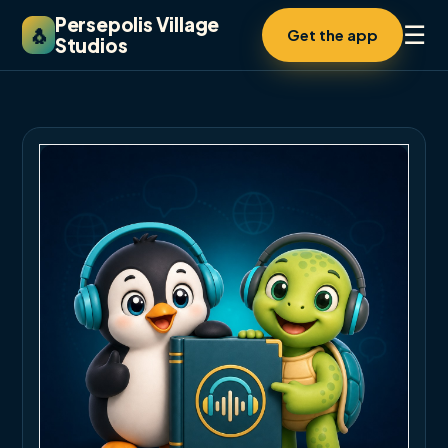
Persepolis Village
☰
🐧
Get the app
Studios