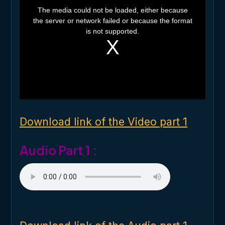
h
The media could not be loaded, either because
i
the server or network failed or because the format
s
i
is not supported.
s
a
m
o
d
a
l
w
i
n
d
o
Download link of the Video part 1
w
.
Audio Part 1 :