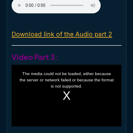
Download link of the Audio part 2
Video Part 3 :
T
h
The media could not be loaded, either because
i
the server or network failed or because the format
s
i
is not supported.
s
a
m
o
d
a
l
w
i
n