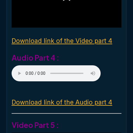
o
d
a
l
w
i
n
d
o
Download link of the Video part 4
w
.
Audio Part 4 :
Download link of the Audio part 4
Video Part 5 :