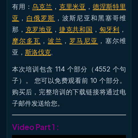
有用：
乌克兰
，
克里米亚
，
德涅斯特里
亚
，
白俄罗斯
，波斯尼亚和黑塞哥维
那，
克罗地亚
，
捷克共和国
，
匈牙利
，
摩尔多瓦
，
波兰
，
罗马尼亚
，塞尔维
亚，
斯洛伐克
。
本次培训包含 114 个部分（4552 个句
子）。 您可以免费观看前 10 个部分。
购买后，完整培训的下载链接将通过电
子邮件发送给您。
Video Part 1 :
T