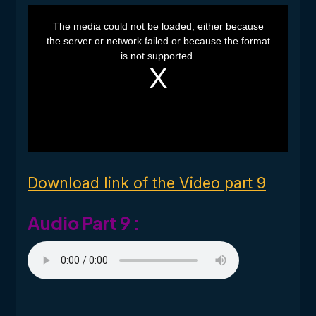
T
h
The media could not be loaded, either because
i
the server or network failed or because the format
s
i
is not supported.
s
a
m
o
d
a
l
w
i
n
d
o
Download link of the Video part 9
w
.
Audio Part 9 :