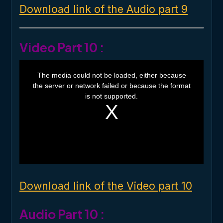
Download link of the Audio part 9
Video Part 10 :
T
h
The media could not be loaded, either because
i
the server or network failed or because the format
s
i
is not supported.
s
a
m
o
d
a
l
w
i
n
d
o
Download link of the Video part 10
w
.
Audio Part 10 :