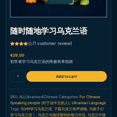
随时随地学习乌克兰语
(
1
customer review)
Rated
1
4.00
out
€
29,00
of 5
初学者学习乌克兰语的终极简单指南
based
on
customer
随
rating
Add to cart
时
随
地
SKU:
ALLUkrainian4Chinese
Categories:
For Chinese
学
Speaking people (对于说中文的人)
,
Ukrainian Language
习
Tags:
3分钟学习乌克兰语
,
下载乌克兰有声读物
,
为孩子们
乌
学习乌克兰语！
,
乌克兰与德涅斯特的每日对话
,
乌克兰中级