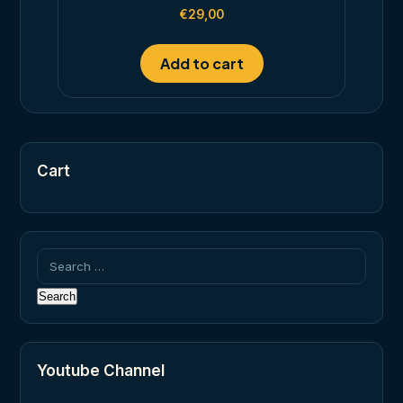
Rated
€
29,00
5.00
out of 5
Add to cart
Cart
Search
for:
Youtube Channel