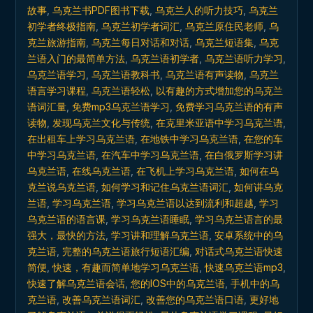
克
故事
,
乌克兰书PDF图书下载
,
乌克兰人的听力技巧
,
乌克兰
兰
初学者终极指南
,
乌克兰初学者词汇
,
乌克兰原住民老师
,
乌
语
克兰旅游指南
,
乌克兰每日对话和对话
,
乌克兰短语集
,
乌克
quantity
兰语入门的最简单方法
,
乌克兰语初学者
,
乌克兰语听力学习
,
乌克兰语学习
,
乌克兰语教科书
,
乌克兰语有声读物
,
乌克兰
语言学习课程
,
乌克兰语轻松
,
以有趣的方式增加您的乌克兰
语词汇量
,
免费mp3乌克兰语学习
,
免费学习乌克兰语的有声
读物
,
发现乌克兰文化与传统
,
在克里米亚语中学习乌克兰语
,
在出租车上学习乌克兰语
,
在地铁中学习乌克兰语
,
在您的车
中学习乌克兰语
,
在汽车中学习乌克兰语
,
在白俄罗斯学习讲
乌克兰语
,
在线乌克兰语
,
在飞机上学习乌克兰语
,
如何在乌
克兰说乌克兰语
,
如何学习和记住乌克兰语词汇
,
如何讲乌克
兰语
,
学习乌克兰语
,
学习乌克兰语以达到流利和超越
,
学习
乌克兰语的语言课
,
学习乌克兰语睡眠
,
学习乌克兰语言的最
强大，最快的方法
,
学习讲和理解乌克兰语
,
安卓系统中的乌
克兰语
,
完整的乌克兰语旅行短语汇编
,
对话式乌克兰语快速
简便
,
快速，有趣而简单地学习乌克兰语
,
快速乌克兰语mp3
,
快速了解乌克兰语会话
,
您的IOS中的乌克兰语
,
手机中的乌
克兰语
,
改善乌克兰语词汇
,
改善您的乌克兰语口语
,
更好地