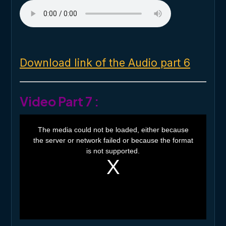
Download link of the Audio part 6
Video Part 7 :
T
h
The media could not be loaded, either because
i
the server or network failed or because the format
s
i
is not supported.
s
a
m
o
d
a
l
w
i
n