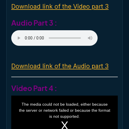
d
o
Download link of the Video part 3
w
.
Audio Part 3 :
Download link of the Audio part 3
Video Part 4 :
T
h
The media could not be loaded, either because
i
the server or network failed or because the format
s
i
is not supported.
s
a
m