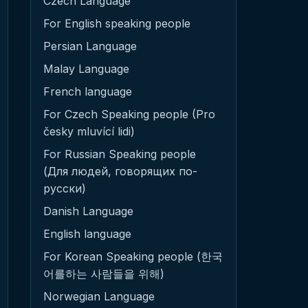
Czech Language
For English speaking people
Persian Language
Malay Language
French language
For Czech Speaking people (Pro
česky mluvící lidi)
For Russian Speaking people
(Для людей, говорящих по-
русски)
Danish Language
English language
For Korean Speaking people (한국
어를하는 사람들을 위해)
Norwegian Language