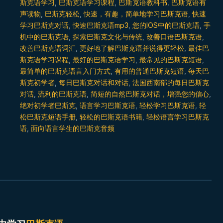
斯克语学习
,
巴斯克语学习课程
,
巴斯克语教科书
,
巴斯克语有
声读物
,
巴斯克轻松
,
快速，有趣，简单地学习巴斯克语
,
快速
学习巴斯克对话
,
快速巴斯克语mp3
,
您的IOS中的巴斯克语
,
手
机中的巴斯克语
,
探索巴斯克文化与传统
,
改善口语巴斯克语
,
改善巴斯克语词汇
,
更好地了解巴斯克语并说得更轻松
,
最佳巴
斯克语学习课程
,
最好的巴斯克语学习
,
最常见的巴斯克短语
,
最简单的巴斯克语言入门方式
,
有用的普通巴斯克短语
,
每天巴
斯克初学者
,
每日巴斯克对话和对话
,
法国西南部的每日巴斯克
对话
,
流利的巴斯克语
,
简短的自然巴斯克对话，增强您的信心
,
绝对初学者巴斯克
,
语言学习巴斯克语
,
轻松学习巴斯克语
,
轻
松巴斯克短语手册
,
轻松的巴斯克语书籍
,
轻松语言学习巴斯克
语
,
面向语言学生的巴斯克音频