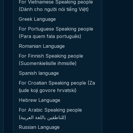
For Vietnamese Speaking people
(Dành cho người nói tiếng Việt)
Greek Language
For Portuguese Speaking people
(Para quem fala português)
Romanian Language
For Finnish Speaking people
(Suomenkielisille ihmisille)
Spanish language
For Croatian Speaking people (Za
ljude koji govore hrvatski)
Hebrew Language
For Arabic Speaking people
(للناطقين باللغة العربية)
Russian Language