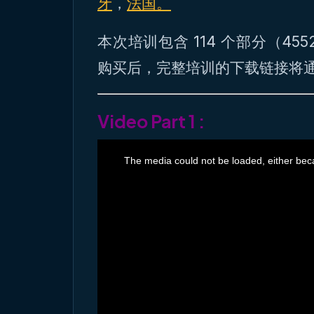
牙
，
法国。
本次培训包含 114 个部分（45
购买后，完整培训的下载链接将
Video Part 1 :
T
h
The media could not be loaded, either beca
i
s
i
s
a
m
o
d
a
l
w
i
n
d
o