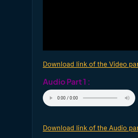
w
.
Download link of the Video par
Audio Part 1 :
Download link of the Audio par