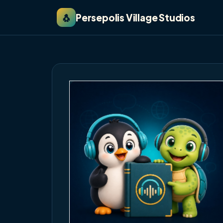
🐧
Persepolis Village Studios