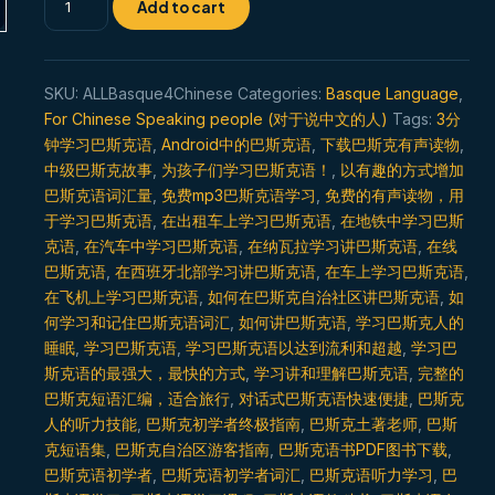
Add to cart
时
随
地
SKU:
ALLBasque4Chinese
Categories:
Basque Language
,
学
For Chinese Speaking people (对于说中文的人)
Tags:
3分
习
钟学习巴斯克语
,
Android中的巴斯克语
,
下载巴斯克有声读物
,
巴
中级巴斯克故事
,
为孩子们学习巴斯克语！
,
以有趣的方式增加
斯
巴斯克语词汇量
,
免费mp3巴斯克语学习
,
免费的有声读物，用
克
于学习巴斯克语
,
在出租车上学习巴斯克语
,
在地铁中学习巴斯
语
克语
,
在汽车中学习巴斯克语
,
在纳瓦拉学习讲巴斯克语
,
在线
quantity
巴斯克语
,
在西班牙北部学习讲巴斯克语
,
在车上学习巴斯克语
,
在飞机上学习巴斯克语
,
如何在巴斯克自治社区讲巴斯克语
,
如
何学习和记住巴斯克语词汇
,
如何讲巴斯克语
,
学习巴斯克人的
睡眠
,
学习巴斯克语
,
学习巴斯克语以达到流利和超越
,
学习巴
斯克语的最强大，最快的方式
,
学习讲和理解巴斯克语
,
完整的
巴斯克短语汇编，适合旅行
,
对话式巴斯克语快速便捷
,
巴斯克
人的听力技能
,
巴斯克初学者终极指南
,
巴斯克土著老师
,
巴斯
克短语集
,
巴斯克自治区游客指南
,
巴斯克语书PDF图书下载
,
巴斯克语初学者
,
巴斯克语初学者词汇
,
巴斯克语听力学习
,
巴