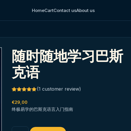
Home
Cart
Contact us
About us
随时随地学习巴斯
克语
(
1
customer review)
Rated
1
5.00
out of 5
€
29,00
based on
终极易学的巴斯克语言入门指南
customer
rating
随