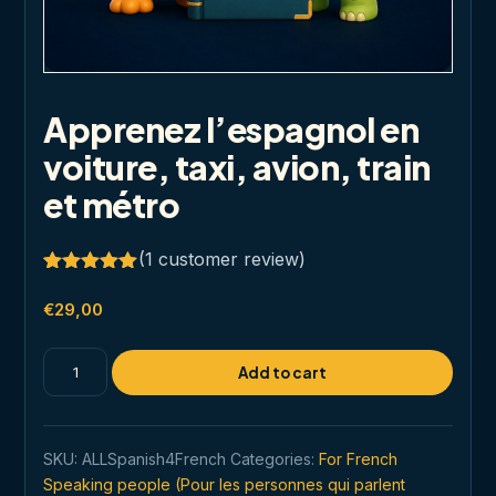
Apprenez l’espagnol en
voiture, taxi, avion, train
et métro
(
1
customer review)
Rated
1
5.00
out of 5
€
29,00
based on
customer
rating
Apprenez
Add to cart
l'espagnol
en
voiture,
SKU:
ALLSpanish4French
Categories:
For French
taxi,
Speaking people (Pour les personnes qui parlent