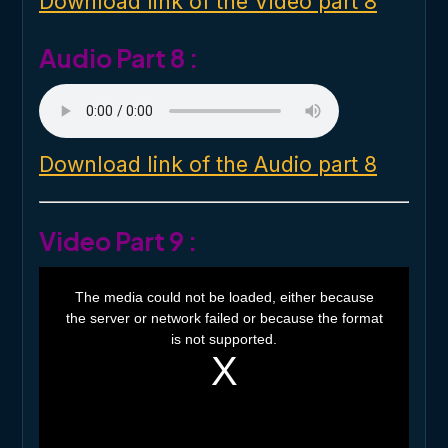
Download link of the Video part 8
w
.
Audio Part 8 :
Download link of the Audio part 8
Video Part 9 :
T
h
The media could not be loaded, either because
i
the server or network failed or because the format
s
i
is not supported.
s
a
m
o
d
a
l