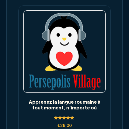
Apprenez la langue roumaine à
tout moment, n’importe où
Rated
€
29,00
5.00