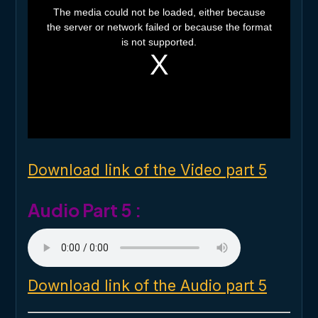
h
The media could not be loaded, either because
i
the server or network failed or because the format
s
i
is not supported.
s
a
m
o
d
a
l
w
i
n
d
o
Download link of the Video part 5
w
.
Audio Part 5 :
Download link of the Audio part 5