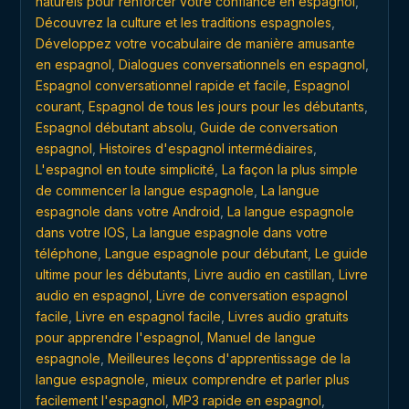
naturels pour renforcer votre confiance en espagnol
,
Découvrez la culture et les traditions espagnoles
,
Développez votre vocabulaire de manière amusante
en espagnol
,
Dialogues conversationnels en espagnol
,
Espagnol conversationnel rapide et facile
,
Espagnol
courant
,
Espagnol de tous les jours pour les débutants
,
Espagnol débutant absolu
,
Guide de conversation
espagnol
,
Histoires d'espagnol intermédiaires
,
L'espagnol en toute simplicité
,
La façon la plus simple
de commencer la langue espagnole
,
La langue
espagnole dans votre Android
,
La langue espagnole
dans votre IOS
,
La langue espagnole dans votre
téléphone
,
Langue espagnole pour débutant
,
Le guide
ultime pour les débutants
,
Livre audio en castillan
,
Livre
audio en espagnol
,
Livre de conversation espagnol
facile
,
Livre en espagnol facile
,
Livres audio gratuits
pour apprendre l'espagnol
,
Manuel de langue
espagnole
,
Meilleures leçons d'apprentissage de la
langue espagnole
,
mieux comprendre et parler plus
facilement l'espagnol
,
MP3 rapide en espagnol
,