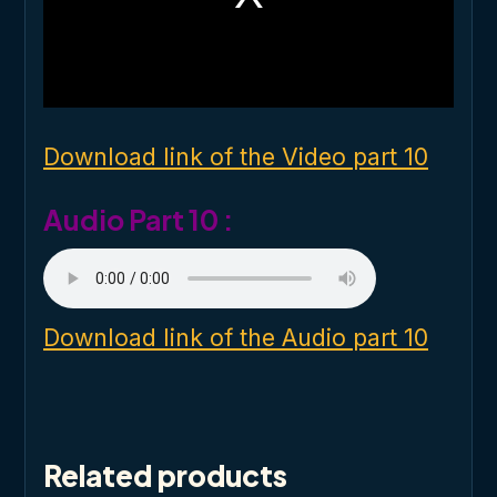
m
o
d
a
l
w
i
n
d
o
Download link of the Video part 10
w
.
Audio Part 10 :
Download link of the Audio part 10
Related products