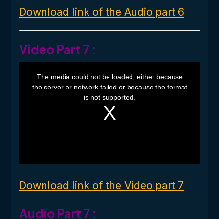
Download link of the Audio part 6
Video Part 7 :
T
h
The media could not be loaded, either because
i
the server or network failed or because the format
s
i
is not supported.
s
a
m
o
d
a
l
w
i
n
d
o
Download link of the Video part 7
w
.
Audio Part 7 :