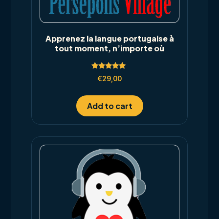
Apprenez la langue portugaise à
tout moment, n’importe où
Rated
€
29,00
5.00
out of 5
Add to cart