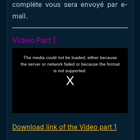
complète vous sera envoyé par e-
mail.
Video Part 1 :
T
h
The media could not be loaded, either because
i
the server or network failed or because the format
s
i
is not supported.
s
a
m
o
d
a
l
w
i
n
d
o
Download link of the Video part 1
w
.