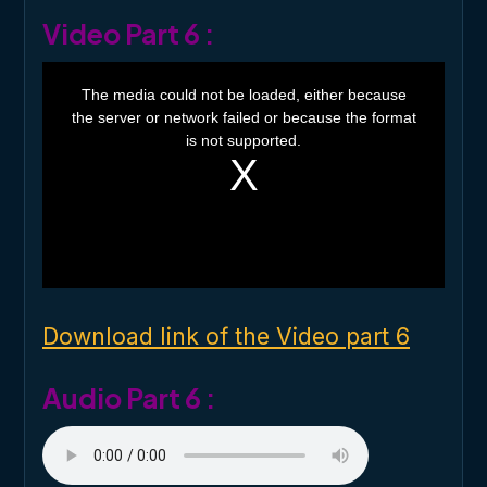
Video Part 6 :
T
h
The media could not be loaded, either because
i
the server or network failed or because the format
s
i
is not supported.
s
a
m
o
d
a
l
w
i
n
d
o
Download link of the Video part 6
w
.
Audio Part 6 :