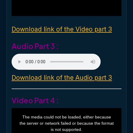
a
l
w
i
n
d
o
Download link of the Video part 3
w
.
Audio Part 3 :
Download link of the Audio part 3
Video Part 4 :
T
h
The media could not be loaded, either because
i
the server or network failed or because the format
s
i
is not supported.
s