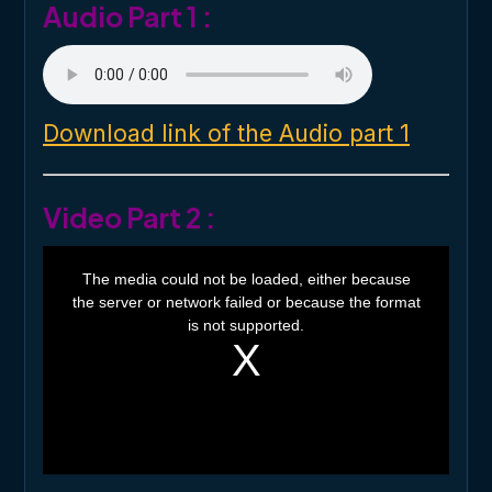
Audio Part 1 :
Download link of the Audio part 1
Video Part 2 :
T
h
The media could not be loaded, either because
i
the server or network failed or because the format
s
i
is not supported.
s
a
m
o
d
a
l
w
i
n