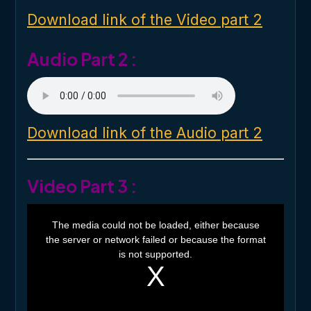
d
o
Download link of the Video part 2
w
.
Audio Part 2 :
Download link of the Audio part 2
Video Part 3 :
T
h
The media could not be loaded, either because
i
the server or network failed or because the format
s
i
is not supported.
s
a
m
o
d