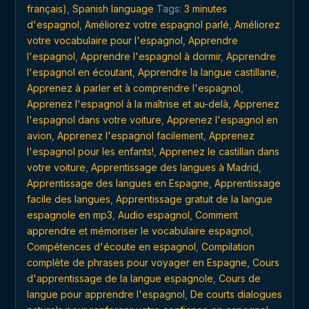
avion,
français)
,
Spanish language
Tags:
3 minutes
train
d'espagnol
,
Améliorez votre espagnol parlé
,
Améliorez
et
votre vocabulaire pour l'espagnol
,
Apprendre
métro
l'espagnol
,
Apprendre l'espagnol à dormir
,
Apprendre
quantity
l'espagnol en écoutant
,
Apprendre la langue castillane
,
Apprenez à parler et à comprendre l'espagnol
,
Apprenez l'espagnol à la maîtrise et au-delà
,
Apprenez
l'espagnol dans votre voiture
,
Apprenez l'espagnol en
avion
,
Apprenez l'espagnol facilement
,
Apprenez
l'espagnol pour les enfants!
,
Apprenez le castillan dans
votre voiture
,
Apprentissage des langues à Madrid
,
Apprentissage des langues en Espagne
,
Apprentissage
facile des langues
,
Apprentissage gratuit de la langue
espagnole en mp3
,
Audio espagnol
,
Comment
apprendre et mémoriser le vocabulaire espagnol
,
Compétences d'écoute en espagnol
,
Compilation
complète de phrases pour voyager en Espagne
,
Cours
d'apprentissage de la langue espagnole
,
Cours de
langue pour apprendre l'espagnol
,
De courts dialogues