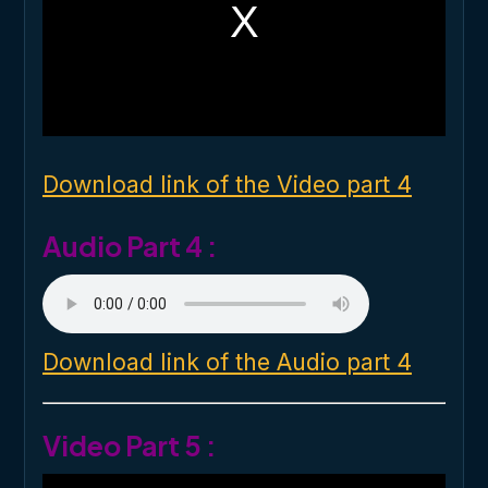
a
m
o
d
a
l
w
i
n
d
o
Download link of the Video part 4
w
.
Audio Part 4 :
Download link of the Audio part 4
Video Part 5 :
T