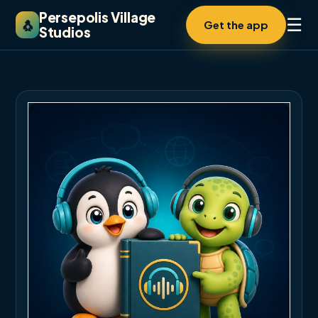
Persepolis Village
☰
🐧
Get the app
Studios