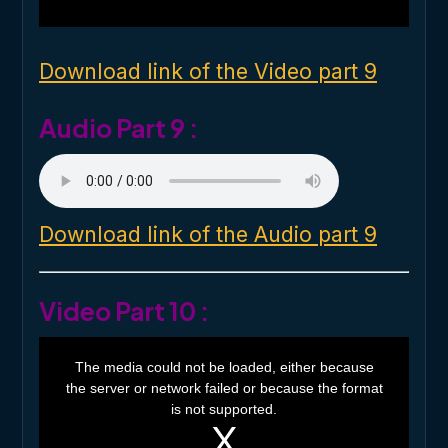
w
i
n
d
o
Download link of the Video part 9
w
.
Audio Part 9 :
Download link of the Audio part 9
Video Part 10 :
T
h
The media could not be loaded, either because
i
the server or network failed or because the format
s
i
is not supported.
s
a