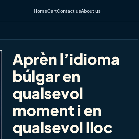
Home
Cart
Contact us
About us
Aprèn l’idioma
búlgar en
qualsevol
moment i en
qualsevol lloc