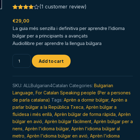
(
1
customer review)
Rated
1
4.00
out
€
29,00
of 5
La guia més senzilla i definitiva per aprendre l’idioma
based
on
búlgar per a principiants a avançats
customer
Audiollibre per aprendre la llengua búlgara
rating
Aprèn
Add to cart
l'idioma
búlgar
en
SKU:
ALLBulgarian4Catalan
Categories:
Bulgarian
qualsevol
Language
,
For Catalan Speaking people (Per a persones
moment
de parla catalana)
Tags:
Aprèn a dormir búlgar
,
Aprèn a
i
parlar búlgar a la República Txeca
,
Aprèn búlgar a
en
fluïdesa i més enllà
,
Aprèn búlgar de forma ràpida
,
Aprèn
qualsevol
búlgar en avió
,
Aprèn búlgar fàcilment
,
Aprèn búlgar per a
lloc
nens
,
Aprèn l'idioma búlgar
,
Aprèn l'idioma búlgar al
quantity
metro
,
Aprèn l'idioma búlgar en avió
,
Aprèn l'idioma