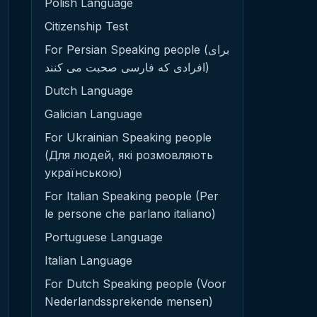
Polish Language
Citizenship Test
For Persian Speaking people (برای
افرادی که فارسی صحبت می کنند)
Dutch Language
Galician Language
For Ukrainian Speaking people
(Для людей, які розмовляють
українською)
For Italian Speaking people (Per
le persone che parlano italiano)
Portuguese Language
Italian Language
For Dutch Speaking people (Voor
Nederlandssprekende mensen)