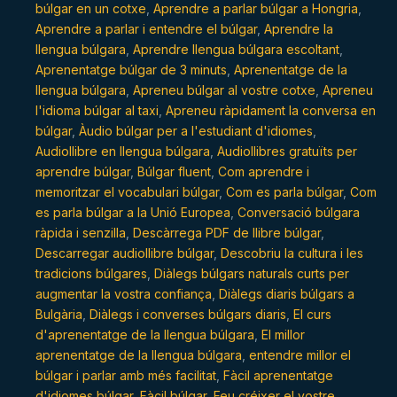
búlgar en un cotxe
,
Aprendre a parlar búlgar a Hongria
,
Aprendre a parlar i entendre el búlgar
,
Aprendre la
llengua búlgara
,
Aprendre llengua búlgara escoltant
,
Aprenentatge búlgar de 3 minuts
,
Aprenentatge de la
llengua búlgara
,
Apreneu búlgar al vostre cotxe
,
Apreneu
l'idioma búlgar al taxi
,
Apreneu ràpidament la conversa en
búlgar
,
Àudio búlgar per a l'estudiant d'idiomes
,
Audiollibre en llengua búlgara
,
Audiollibres gratuïts per
aprendre búlgar
,
Búlgar fluent
,
Com aprendre i
memoritzar el vocabulari búlgar
,
Com es parla búlgar
,
Com
es parla búlgar a la Unió Europea
,
Conversació búlgara
ràpida i senzilla
,
Descàrrega PDF de llibre búlgar
,
Descarregar audiollibre búlgar
,
Descobriu la cultura i les
tradicions búlgares
,
Diàlegs búlgars naturals curts per
augmentar la vostra confiança
,
Diàlegs diaris búlgars a
Bulgària
,
Diàlegs i converses búlgars diaris
,
El curs
d'aprenentatge de la llengua búlgara
,
El millor
aprenentatge de la llengua búlgara
,
entendre millor el
búlgar i parlar amb més facilitat
,
Fàcil aprenentatge
d'idiomes búlgar
,
Fàcil búlgar
,
Feu créixer el vostre