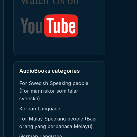
AudioBooks categories
For Swedish Speaking people
(För människor som talar
svenska)
Korean Language
For Malay Speaking people (Bagi
orang yang berbahasa Melayu)
German Language