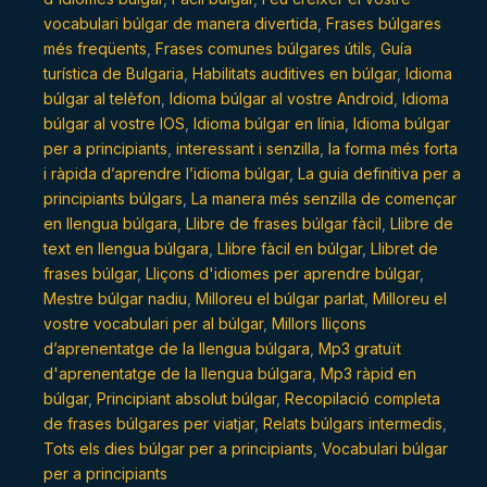
vocabulari búlgar de manera divertida
,
Frases búlgares
més freqüents
,
Frases comunes búlgares útils
,
Guía
turística de Bulgaria
,
Habilitats auditives en búlgar
,
Idioma
búlgar al telèfon
,
Idioma búlgar al vostre Android
,
Idioma
búlgar al vostre IOS
,
Idioma búlgar en línia
,
Idioma búlgar
per a principiants
,
interessant i senzilla
,
la forma més forta
i ràpida d’aprendre l’idioma búlgar
,
La guia definitiva per a
principiants búlgars
,
La manera més senzilla de començar
en llengua búlgara
,
Llibre de frases búlgar fàcil
,
Llibre de
text en llengua búlgara
,
Llibre fàcil en búlgar
,
Llibret de
frases búlgar
,
Lliçons d'idiomes per aprendre búlgar
,
Mestre búlgar nadiu
,
Milloreu el búlgar parlat
,
Milloreu el
vostre vocabulari per al búlgar
,
Millors lliçons
d’aprenentatge de la llengua búlgara
,
Mp3 gratuït
d'aprenentatge de la llengua búlgara
,
Mp3 ràpid en
búlgar
,
Principiant absolut búlgar
,
Recopilació completa
de frases búlgares per viatjar
,
Relats búlgars intermedis
,
Tots els dies búlgar per a principiants
,
Vocabulari búlgar
per a principiants