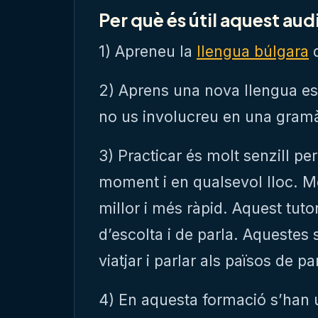
Per què és útil aquest aud
1) Apreneu la
llengua búlgara
d
2) Aprens una nova llengua e
no us involucreu en una gramà
3) Practicar és molt senzill p
moment i en qualsevol lloc. Mé
millor i més ràpid. Aquest tutor
d’escolta i de parla. Aquestes 
viatjar i parlar als països de pa
4) En aquesta formació s’han u