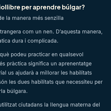
iollibre per aprendre búlgar?
e la manera més senzilla
strangera com un nen. D’aquesta manera,
tica dura i complicada.
erquè podeu practicar en qualsevol
s pràctica significa un aprenentatge
ial us ajudarà a millorar les habilitats
són les dues habilitats que necessiteu per
rla búlgara.
tilitzat ciutadans la llengua materna del