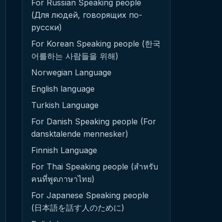
For Russian Speaking people
(Для людей, говорящих по-
русски)
For Korean Speaking people (한국
어를하는 사람들을 위해)
Norwegian Language
English language
Turkish Language
For Danish Speaking people (For
dansktalende mennesker)
Finnish Language
For Thai Speaking people (สำหรับ
คนที่พูดภาษาไทย)
For Japanese Speaking people
(日本語を話す人のために)