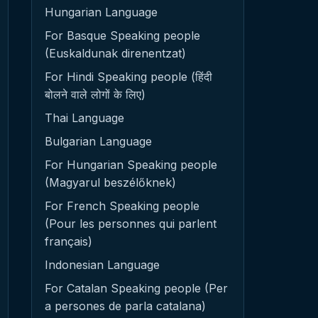
Hungarian Language
For Basque Speaking people
(Euskaldunak direnentzat)
For Hindi Speaking people (हिंदी
बोलने वाले लोगों के लिए)
Thai Language
Bulgarian Language
For Hungarian Speaking people
(Magyarul beszélőknek)
For French Speaking people
(Pour les personnes qui parlent
français)
Indonesian Language
For Catalan Speaking people (Per
a persones de parla catalana)