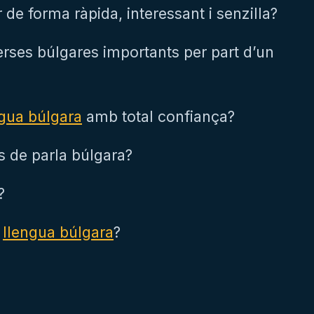
de forma ràpida, interessant i senzilla?
rses búlgares importants per part d’un
ngua búlgara
amb total confiança?
s de parla búlgara?
?
a
llengua búlgara
?