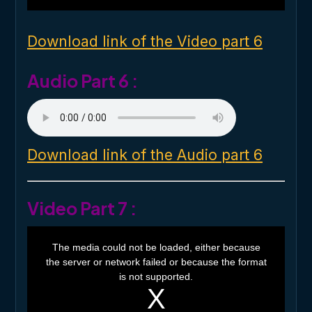
i
n
d
o
Download link of the Video part 6
w
.
Audio Part 6 :
Download link of the Audio part 6
Video Part 7 :
T
h
The media could not be loaded, either because
i
the server or network failed or because the format
s
i
is not supported.
s
a
m