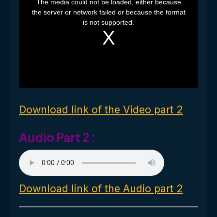
The media could not be loaded, either because
i
the server or network failed or because the format
s
i
is not supported.
s
a
m
o
d
a
l
w
i
n
d
o
Download link of the Video part 2
w
.
Audio Part 2 :
Download link of the Audio part 2