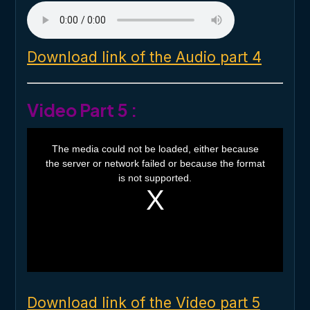
Download link of the Audio part 4
Video Part 5 :
T
h
The media could not be loaded, either because
i
the server or network failed or because the format
s
i
is not supported.
s
a
m
o
d
a
l
w
i
n
d
o
Download link of the Video part 5
w