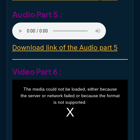
.
Audio Part 5 :
Download link of the Audio part 5
Video Part 6 :
T
h
The media could not be loaded, either because
i
the server or network failed or because the format
s
i
is not supported.
s
a
m
o
d
a
l
w