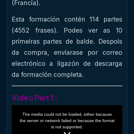
(Francia).
Esta formación contén 114 partes
(4552 frases). Podes ver as 10
primeiras partes de balde. Despois
da compra, enviarase por correo
electrónico a ligazón de descarga
da formación completa.
Video Part 1 :
T
h
The media could not be loaded, either because
i
the server or network failed or because the format
s
i
is not supported.
s