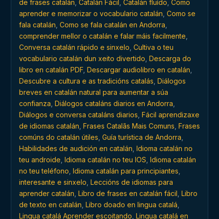
de frases catalán
,
Catalán Fácil
,
Catalán fluído
,
Como
aprender e memorizar o vocabulario catalán
,
Como se
fala catalán
,
Como se fala catalán en Andorra
,
comprender mellor o catalán e falar máis facilmente
,
Conversa catalán rápido e sinxelo
,
Cultiva o teu
vocabulario catalán dun xeito divertido
,
Descarga do
libro en catalán PDF
,
Descargar audiolibro en catalán
,
Descubre a cultura e as tradicións catalás
,
Diálogos
breves en catalán natural para aumentar a súa
confianza
,
Diálogos cataláns diarios en Andorra
,
Diálogos e conversa cataláns diarios
,
Fácil aprendizaxe
de idiomas catalán
,
Frases Catalãs Mais Comuns
,
Frases
comúns do catalán útiles
,
Guía turística de Andorra
,
Habilidades de audición en catalán
,
Idioma catalán no
teu androide
,
Idioma catalán no teu IOS
,
Idioma catalán
no teu teléfono
,
Idioma catalán para principiantes
,
interesante e sinxelo
,
Leccións de idiomas para
aprender catalán
,
Libro de frases en catalán fácil
,
Libro
de texto en catalán
,
Libro doado en lingua catalá
,
Lingua catalá Aprender escoitando
,
Lingua catalá en