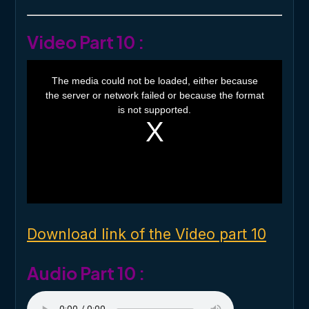
Video Part 10 :
T
h
The media could not be loaded, either because
i
the server or network failed or because the format
s
i
is not supported.
s
a
m
o
d
a
l
w
i
n
d
o
Download link of the Video part 10
w
.
Audio Part 10 :