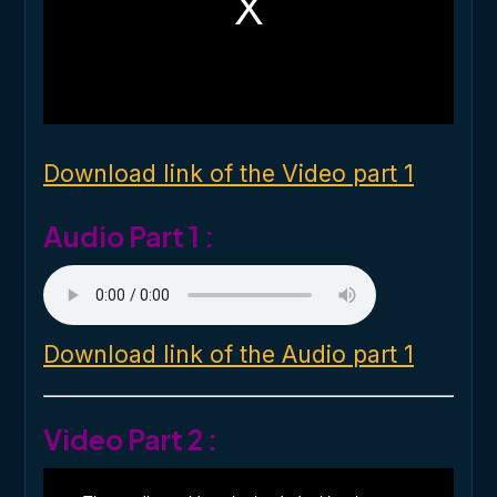
a
m
o
d
a
l
w
i
n
d
o
Download link of the Video part 1
w
.
Audio Part 1 :
Download link of the Audio part 1
Video Part 2 :
T
h