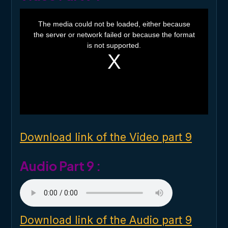
T
h
The media could not be loaded, either because
i
the server or network failed or because the format
s
i
is not supported.
s
a
m
o
d
a
l
w
i
n
d
o
Download link of the Video part 9
w
.
Audio Part 9 :
Download link of the Audio part 9