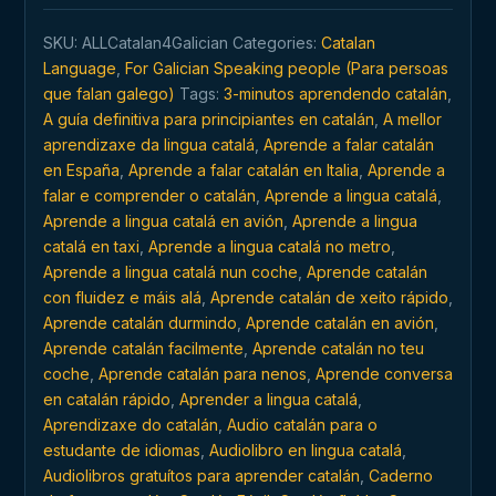
en
SKU:
ALLCatalan4Galician
Categories:
Catalan
calquera
Language
,
For Galician Speaking people (Para persoas
momento
que falan galego)
Tags:
3-minutos aprendendo catalán
,
e
A guía definitiva para principiantes en catalán
,
A mellor
en
aprendizaxe da lingua catalá
,
Aprende a falar catalán
calquera
en España
,
Aprende a falar catalán en Italia
,
Aprende a
lugar
falar e comprender o catalán
,
Aprende a lingua catalá
,
quantity
Aprende a lingua catalá en avión
,
Aprende a lingua
catalá en taxi
,
Aprende a lingua catalá no metro
,
Aprende a lingua catalá nun coche
,
Aprende catalán
con fluidez e máis alá
,
Aprende catalán de xeito rápido
,
Aprende catalán durmindo
,
Aprende catalán en avión
,
Aprende catalán facilmente
,
Aprende catalán no teu
coche
,
Aprende catalán para nenos
,
Aprende conversa
en catalán rápido
,
Aprender a lingua catalá
,
Aprendizaxe do catalán
,
Audio catalán para o
estudante de idiomas
,
Audiolibro en lingua catalá
,
Audiolibros gratuítos para aprender catalán
,
Caderno