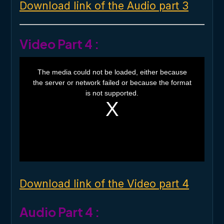
Download link of the Audio part 3
Video Part 4 :
T
h
The media could not be loaded, either because
i
the server or network failed or because the format
s
i
is not supported.
s
a
m
o
d
a
l
w
i
n
d
o
Download link of the Video part 4
w
.
Audio Part 4 :