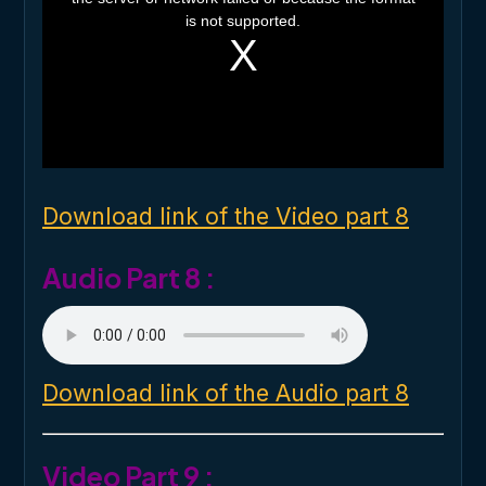
i
is not supported.
s
a
m
o
d
a
l
w
i
n
d
o
Download link of the Video part 8
w
.
Audio Part 8 :
Download link of the Audio part 8
Video Part 9 :