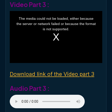
Video Part 3 :
T
h
The media could not be loaded, either because
i
the server or network failed or because the format
s
i
is not supported.
s
a
m
o
d
a
l
w
i
n
d
o
Download link of the Video part 3
w
.
Audio Part 3 :