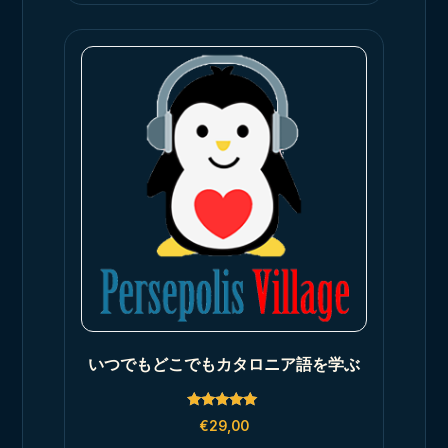
いつでもどこでもカタロニア語を学ぶ
Rated
€
29,00
5.00
out of 5