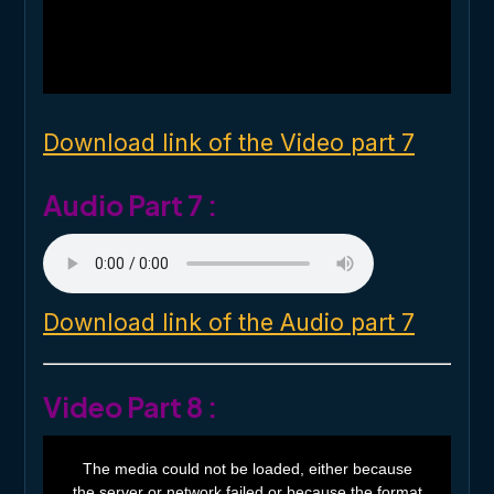
o
d
a
l
w
i
n
d
o
Download link of the Video part 7
w
.
Audio Part 7 :
Download link of the Audio part 7
Video Part 8 :
T
h
The media could not be loaded, either because
i
the server or network failed or because the format
s