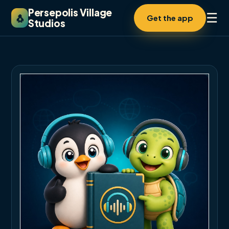
Persepolis Village
☰
🐧
Get the app
Studios