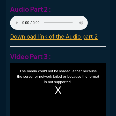
.
Audio Part 2 :
Download link of the Audio part 2
Video Part 3 :
T
h
The media could not be loaded, either because
i
the server or network failed or because the format
s
i
is not supported.
s
a
m
o
d
a
l
w
i