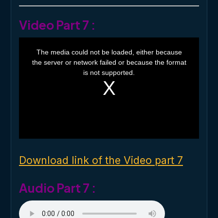
Video Part 7 :
T
h
The media could not be loaded, either because
i
the server or network failed or because the format
s
i
is not supported.
s
a
m
o
d
a
l
w
i
n
d
o
Download link of the Video part 7
w
.
Audio Part 7 :