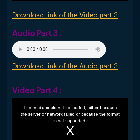
n
d
o
Download link of the Video part 3
w
.
Audio Part 3 :
Download link of the Audio part 3
Video Part 4 :
T
h
The media could not be loaded, either because
i
the server or network failed or because the format
s
i
is not supported.
s
a
m
o