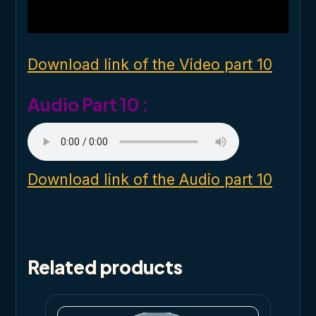
l
w
i
n
d
o
Download link of the Video part 10
w
.
Audio Part 10 :
Download link of the Audio part 10
Related products