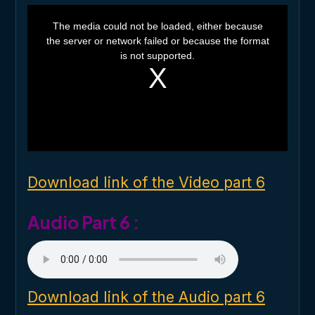
T
h
The media could not be loaded, either because
i
the server or network failed or because the format
s
i
is not supported.
s
a
m
o
d
a
l
w
i
n
d
o
Download link of the Video part 6
w
.
Audio Part 6 :
Download link of the Audio part 6