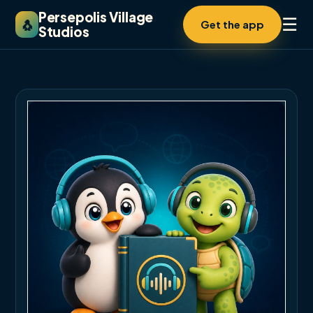
Persepolis Village
☰
🐧
Get the app
Studios