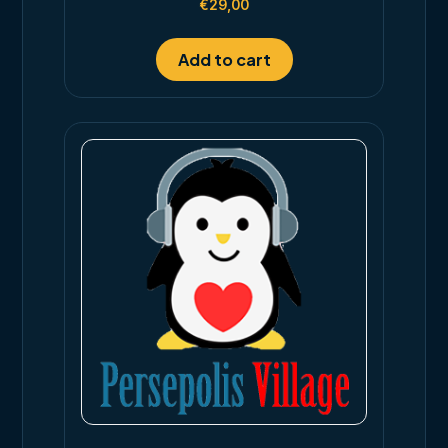
€
29,00
4.00
out of 5
Add to cart