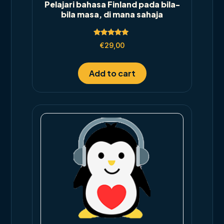
Pelajari bahasa Finland pada bila-
bila masa, di mana sahaja
Rated
€
29,00
5.00
out of 5
Add to cart