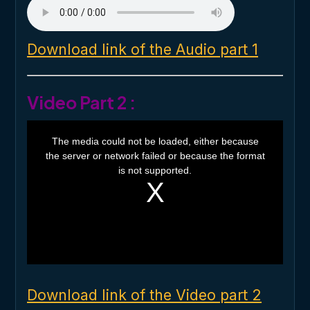
Download link of the Audio part 1
Video Part 2 :
T
h
The media could not be loaded, either because
i
the server or network failed or because the format
s
i
is not supported.
s
a
m
o
d
a
l
w
i
n
d
o
Download link of the Video part 2
w