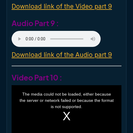
d
o
Download link of the Video part 9
w
.
Audio Part 9 :
Download link of the Audio part 9
Video Part 10 :
T
h
The media could not be loaded, either because
i
the server or network failed or because the format
s
i
is not supported.
s
a
m
o
d
a