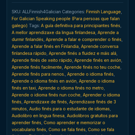
finés
SKU:
ALLFinnish4Galician
Categories:
Finnish Language
,
en
For Galician Speaking people (Para persoas que falan
calquera
galego)
Tags:
A guía definitiva para principiantes finés
,
momento
A mellor aprendizaxe da lingua finlandesa
,
Aprende a
e
durmir finlandés
,
Aprende a falar e comprender o finés
,
en
Aprende a falar finés en Finlandia
,
Aprende conversa
calquera
finlandesa rápido
,
Aprende finés a fluidez e máis alá
,
lugar
Aprende finés de xeito rápido
,
Aprende finés en avión
,
quantity
Aprende finés facilmente
,
Aprende finés no teu coche
,
Aprende finés para nenos.
,
Aprende o idioma finés
,
Aprende o idioma finés en avión
,
Aprende o idioma
finés en taxi
,
Aprende o idioma finés no metro
,
Aprende o idioma finés nun coche
,
Aprender o idioma
finés
,
Aprendizaxe de finés
,
Aprendizaxe finés de 3
minutos
,
Audio finés para o estudante de idiomas
,
Audiolibro en lingua finesa
,
Audiolibros gratuítos para
aprender finés
,
Como aprender e memorizar o
vocabulario finés
,
Como se fala finés
,
Como se fala