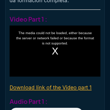
da formación completa.
Video Part 1 :
T
h
The media could not be loaded, either because
i
the server or network failed or because the format
s
i
is not supported.
s
a
m
o
d
a
l
w
i
n
d
o
Download link of the Video part 1
w
.
Audio Part 1 :