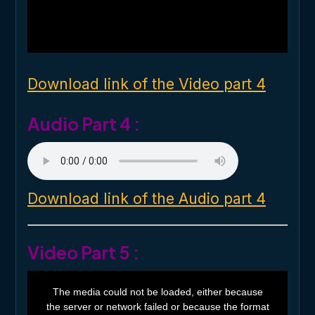
d
a
l
w
i
n
d
o
Download link of the Video part 4
w
.
Audio Part 4 :
Download link of the Audio part 4
Video Part 5 :
T
h
The media could not be loaded, either because
i
the server or network failed or because the format
s