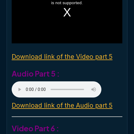
i
is not supported.
s
a
m
o
d
a
l
w
i
n
d
o
Download link of the Video part 5
w
.
Audio Part 5 :
Download link of the Audio part 5
Video Part 6 :