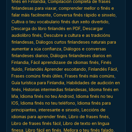
finés en Finlandia
,
Compilación completa de frases
finlandesas para viaxar
,
comprender mellor o finés e
falar máis facilmente
,
Conversa finés rápido e sinxelo
,
Cultiva o teu vocabulario finés dun xeito divertido
,
Descarga do libro finlandés en PDF
,
Descargar
audiolibro finés
,
Descubre a cultura e as tradicións
finlandesas
,
Diálogos curtos finlandeses naturais para
aumentar a súa confianza
,
Diálogos e conversas
finlandeses diarios
,
Diálogos finlandeses diarios en
Finlandia
,
Fácil aprendizaxe de idiomas finés
,
Finés
fluído
,
Finlandés Aprender escoitando
,
Finlandés Fácil
,
Frases comúns finés útiles
,
Frases finés máis comúns
,
Guía turística para Finlandia
,
Habilidades de audición en
finés
,
Historias intermedias finlandesas
,
Idioma finés en
liña
,
Idioma finés no teu Android
,
Idioma finés no teu
IOS
,
Idioma finés no teu teléfono
,
Idioma finés para
principiantes
,
interesante e sinxelo
,
Leccións de
idiomas para aprender finés
,
Libro de frases finés
,
Libro de frases finés fácil
,
Libro de texto en lingua
finesa
,
Libro fácil en finés
,
Mellora o teu finés falado
,