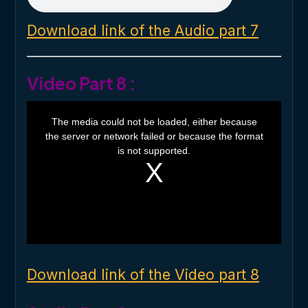
Download link of the Audio part 7
Video Part 8 :
T
h
The media could not be loaded, either because
i
the server or network failed or because the format
s
i
is not supported.
s
a
m
o
d
a
l
w
i
n
d
o
Download link of the Video part 8
w
.