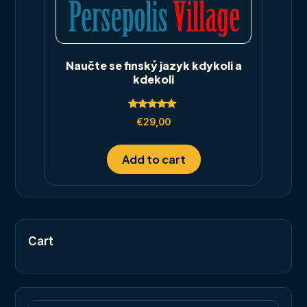
Naučte se finský jazyk kdykoli a
kdekoli
Rated
€
29,00
5.00
out of 5
Add to cart
Cart