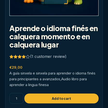
Aprende o idioma finés en
calquera momento e en
calquera lugar
(
1
customer review)
Rated
1
4.00
out
€
29,00
of 5
A guía sinxela e sinxela para aprender o idioma finés
based
on
para principiantes a avanzados,Audio libro para
customer
aprender a lingua finesa
rating
Aprende
Add to cart
o
idioma