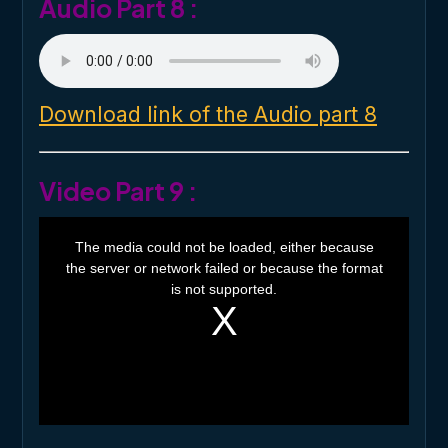
Audio Part 8 :
Download link of the Audio part 8
Video Part 9 :
T
h
The media could not be loaded, either because
i
the server or network failed or because the format
s
i
is not supported.
s
a
m
o
d
a
l
w
i
n