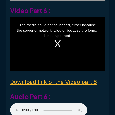
Video Part 6 :
T
h
The media could not be loaded, either because
i
the server or network failed or because the format
s
i
is not supported.
s
a
m
o
d
a
l
w
i
n
d
o
Download link of the Video part 6
w
.
Audio Part 6 :