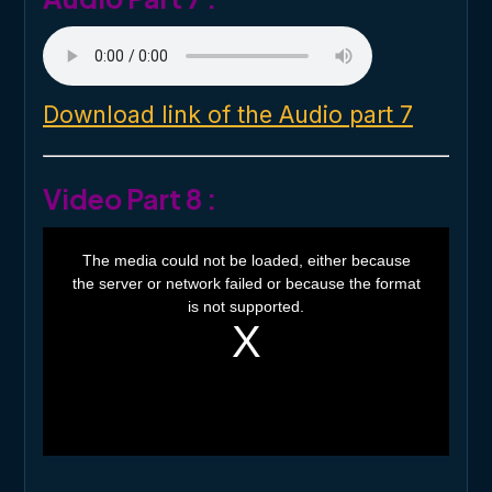
Download link of the Audio part 7
Video Part 8 :
T
h
The media could not be loaded, either because
i
the server or network failed or because the format
s
i
is not supported.
s
a
m
o
d
a
l
w
i
n
d