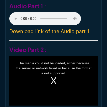
Audio Part 1 :
Download link of the Audio part 1
Video Part 2 :
T
h
The media could not be loaded, either because
i
the server or network failed or because the format
s
i
is not supported.
s
a
m
o
d
a
l
w
i