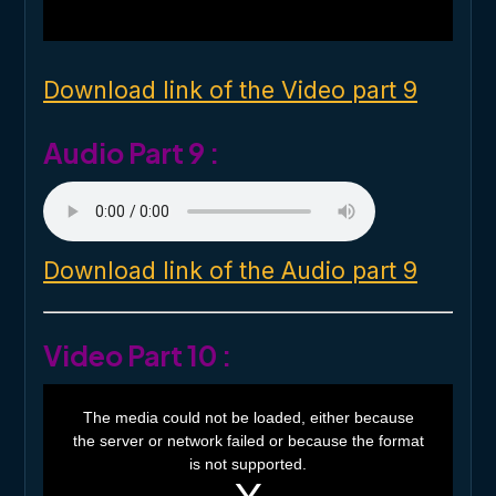
l
w
i
n
d
o
Download link of the Video part 9
w
.
Audio Part 9 :
Download link of the Audio part 9
Video Part 10 :
T
h
The media could not be loaded, either because
i
the server or network failed or because the format
s
i
is not supported.
s
a