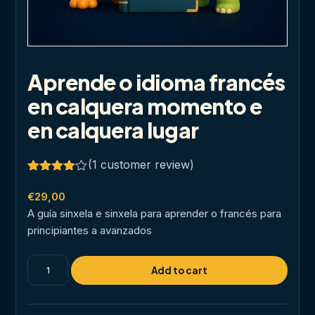
Aprende o idioma francés
en calquera momento e
en calquera lugar
(
1
customer review)
Rated
1
4.00
out
€
29,00
of 5
A guía sinxela e sinxela para aprender o francés para
based
on
principiantes a avanzados
customer
rating
Aprende
Add to cart
o
idioma