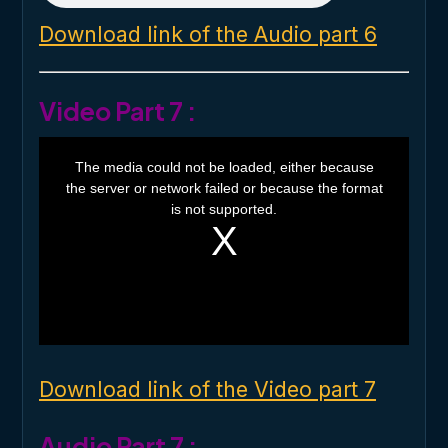
Download link of the Audio part 6
Video Part 7 :
T
h
The media could not be loaded, either because
i
the server or network failed or because the format
s
i
is not supported.
s
a
m
o
d
a
l
w
i
n
d
o
Download link of the Video part 7
w
.
Audio Part 7 :