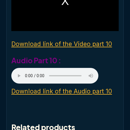
m
o
d
a
l
w
i
n
d
o
Download link of the Video part 10
w
.
Audio Part 10 :
Download link of the Audio part 10
Related products