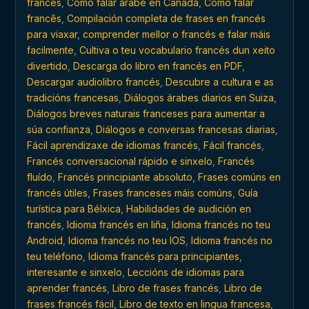
francês
,
Como falar árabe en Canadá
,
Como falar
francês
,
Compilación completa de frases en francés
para viaxar
,
comprender mellor o francés e falar máis
facilmente
,
Cultiva o teu vocabulario francés dun xeito
divertido
,
Descarga do libro en francés en PDF
,
Descargar audiolibro francés
,
Descubre a cultura e as
tradicións francesas
,
Diálogos árabes diarios en Suiza
,
Diálogos breves naturais franceses para aumentar a
súa confianza
,
Diálogos e conversas francesas diarias
,
Fácil aprendizaxe de idiomas francés
,
Fácil francés
,
Francés conversacional rápido e sinxelo
,
Francés
fluído
,
Francés principiante absoluto
,
Frases comúns en
francés útiles
,
Frases franceses máis comúns
,
Guía
turística para Bélxica
,
Habilidades de audición en
francés
,
Idioma francés en liña
,
Idioma francés no teu
Android
,
Idioma francés no teu IOS
,
Idioma francés no
teu teléfono
,
Idioma francés para principiantes
,
interesante e sinxelo
,
Leccións de idiomas para
aprender francés
,
Libro de frases francés
,
Libro de
frases francés fácil
,
Libro de texto en lingua francesa
,