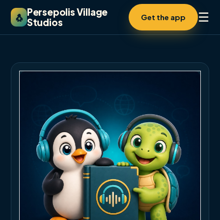
Persepolis Village
☰
🐧
Get the app
Studios