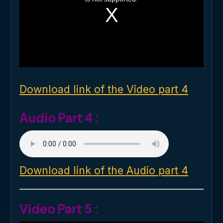
s
a
m
o
d
a
l
w
i
n
d
o
Download link of the Video part 4
w
.
Audio Part 4 :
Download link of the Audio part 4
Video Part 5 :