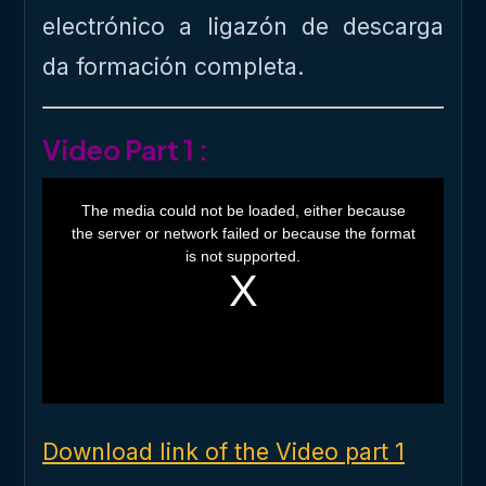
electrónico a ligazón de descarga
da formación completa.
Video Part 1 :
T
h
The media could not be loaded, either because
i
the server or network failed or because the format
s
i
is not supported.
s
a
m
o
d
a
l
w
i
n
d
o
Download link of the Video part 1
w
.