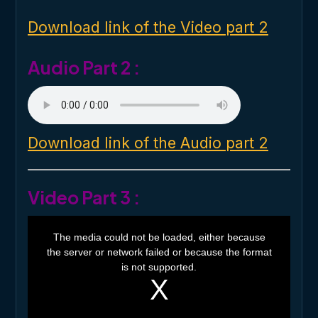
n
d
o
Download link of the Video part 2
w
.
Audio Part 2 :
Download link of the Audio part 2
Video Part 3 :
T
h
The media could not be loaded, either because
i
the server or network failed or because the format
s
i
is not supported.
s
a
m
o
d