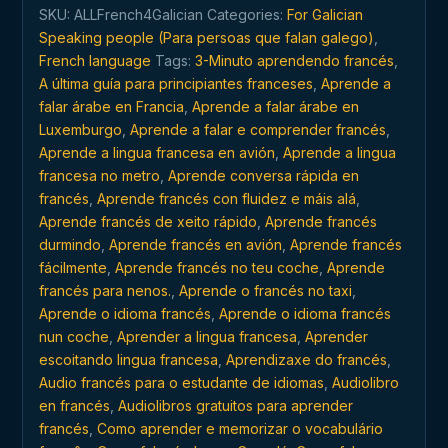
francés
SKU:
ALLFrench4Galician
Categories:
For Galician
en
Speaking people (Para persoas que falan galego)
,
calquera
French language
Tags:
3-Minuto aprendendo francés
,
momento
A última guía para principiantes franceses
,
Aprende a
e
falar árabe en Francia
,
Aprende a falar árabe en
en
Luxemburgo
,
Aprende a falar e comprender francés
,
calquera
Aprende a lingua francesa en avión
,
Aprende a lingua
lugar
francesa no metro
,
Aprende conversa rápida en
quantity
francés
,
Aprende francés con fluidez e máis alá
,
Aprende francés de xeito rápido
,
Aprende francés
durmindo
,
Aprende francés en avión
,
Aprende francés
fácilmente
,
Aprende francés no teu coche
,
Aprende
francés para nenos.
,
Aprende o francés no taxi
,
Aprende o idioma francés
,
Aprende o idioma francés
nun coche
,
Aprender a lingua francesa
,
Aprender
escoitando lingua francesa
,
Aprendizaxe do francés
,
Audio francés para o estudante de idiomas
,
Audiolibro
en francés
,
Audiolibros gratuitos para aprender
francés
,
Como aprender e memorizar o vocabulário