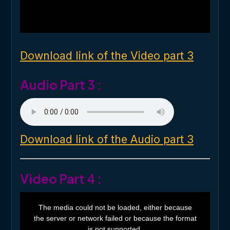
a
l
w
i
n
d
o
Download link of the Video part 3
w
.
Audio Part 3 :
Download link of the Audio part 3
Video Part 4 :
T
h
The media could not be loaded, either because
i
the server or network failed or because the format
s
i
is not supported.