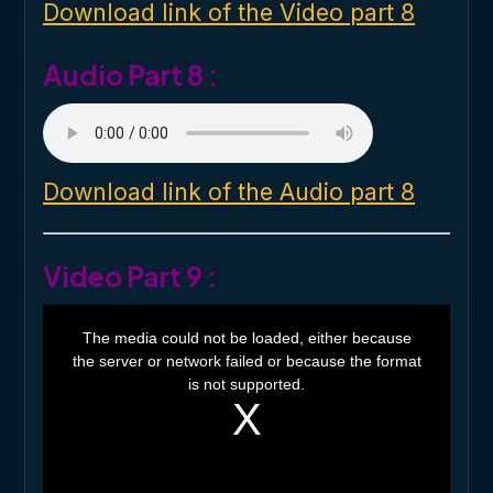
o
Download link of the Video part 8
w
.
Audio Part 8 :
Download link of the Audio part 8
Video Part 9 :
T
h
The media could not be loaded, either because
i
the server or network failed or because the format
s
i
is not supported.
s
a
m
o
d
a