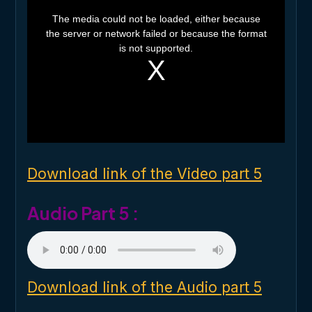
T
h
The media could not be loaded, either because
i
the server or network failed or because the format
s
i
is not supported.
s
a
m
o
d
a
l
w
i
n
d
o
Download link of the Video part 5
w
.
Audio Part 5 :
Download link of the Audio part 5