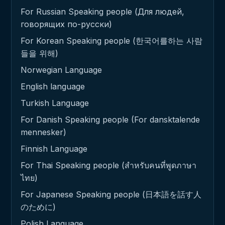
For Russian Speaking people (Для людей,
говорящих по-русски)
For Korean Speaking people (한국어를하는 사람
들을 위해)
Norwegian Language
English language
Turkish Language
For Danish Speaking people (For dansktalende
mennesker)
Finnish Language
For Thai Speaking people (สำหรับคนที่พูดภาษา
ไทย)
For Japanese Speaking people (日本語を話す人
のために)
Polish Language