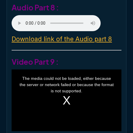
Audio Part 8 :
Download link of the Audio part 8
Video Part 9 :
T
h
The media could not be loaded, either because
i
the server or network failed or because the format
s
i
is not supported.
s
a
m
o
d
a
l
w
i