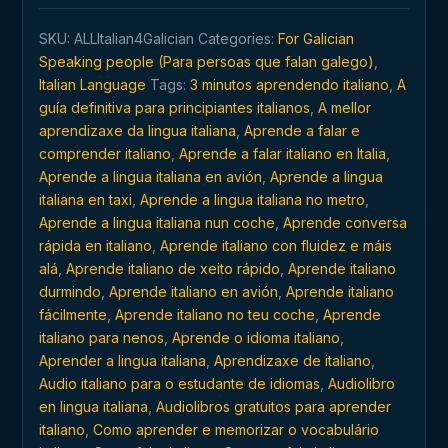
italiano
SKU:
ALLItalian4Galician
Categories:
For Galician
en
Speaking people (Para persoas que falan galego)
,
calquera
Italian Language
Tags:
3 minutos aprendendo italiano
,
A
momento
guía definitiva para principiantes italianos
,
A mellor
e
aprendizaxe da lingua italiana
,
Aprende a falar e
en
comprender italiano
,
Aprende a falar italiano en Italia
,
calquera
Aprende a lingua italiana en avión
,
Aprende a lingua
lugar
italiana en taxi
,
Aprende a lingua italiana no metro
,
quantity
Aprende a lingua italiana nun coche
,
Aprende conversa
rápida en italiano
,
Aprende italiano con fluidez e máis
alá
,
Aprende italiano de xeito rápido
,
Aprende italiano
durmindo
,
Aprende italiano en avión
,
Aprende italiano
fácilmente
,
Aprende italiano no teu coche
,
Aprende
italiano para nenos
,
Aprende o idioma italiano
,
Aprender a lingua italiana
,
Aprendizaxe de italiano
,
Audio italiano para o estudante de idiomas
,
Audiolibro
en lingua italiana
,
Audiolibros gratuitos para aprender
italiano
,
Como aprender e memorizar o vocabulário