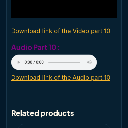
a
l
w
i
n
d
o
Download link of the Video part 10
w
.
Audio Part 10 :
Download link of the Audio part 10
Related products