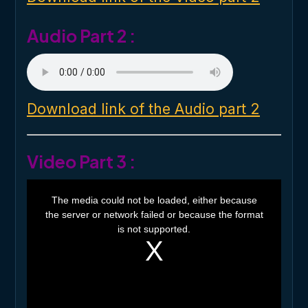
w
.
Audio Part 2 :
Download link of the Audio part 2
Video Part 3 :
T
h
The media could not be loaded, either because
i
the server or network failed or because the format
s
i
is not supported.
s
a
m
o
d
a
l