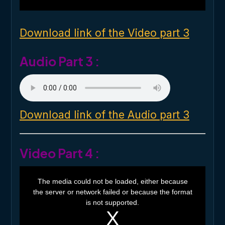
w
i
n
d
o
Download link of the Video part 3
w
.
Audio Part 3 :
Download link of the Audio part 3
Video Part 4 :
T
h
The media could not be loaded, either because
i
the server or network failed or because the format
s
i
is not supported.
s
a
m