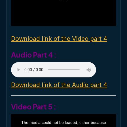
o
d
a
l
w
i
n
d
o
Download link of the Video part 4
w
.
Audio Part 4 :
Download link of the Audio part 4
Video Part 5 :
T
h
The media could not be loaded, either because
i