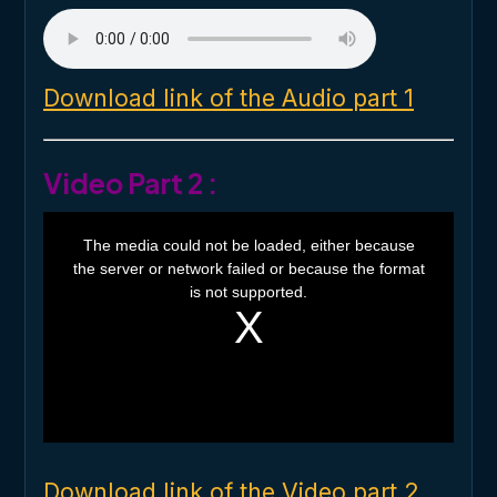
Download link of the Audio part 1
Video Part 2 :
T
h
The media could not be loaded, either because
i
the server or network failed or because the format
s
i
is not supported.
s
a
m
o
d
a
l
w
i
n
d
o
Download link of the Video part 2