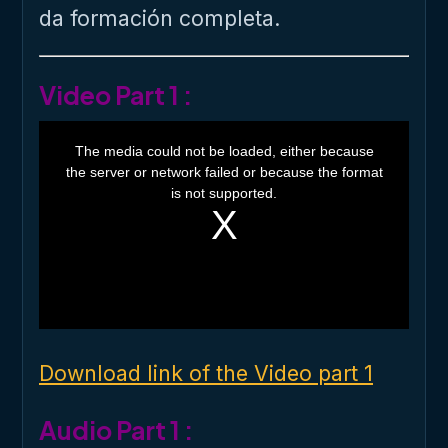
da formación completa.
Video Part 1 :
T
h
The media could not be loaded, either because
i
the server or network failed or because the format
s
i
is not supported.
s
a
m
o
d
a
l
w
i
n
d
o
Download link of the Video part 1
w
.
Audio Part 1 :