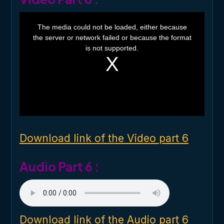
T
h
The media could not be loaded, either because
i
the server or network failed or because the format
s
i
is not supported.
s
a
m
o
d
a
l
w
i
n
d
o
Download link of the Video part 6
w
.
Audio Part 6 :
Download link of the Audio part 6