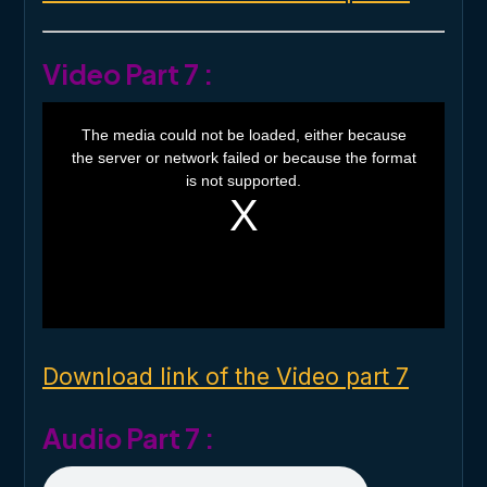
Video Part 7 :
T
h
The media could not be loaded, either because
i
the server or network failed or because the format
s
i
is not supported.
s
a
m
o
d
a
l
w
i
n
d
o
Download link of the Video part 7
w
.
Audio Part 7 :