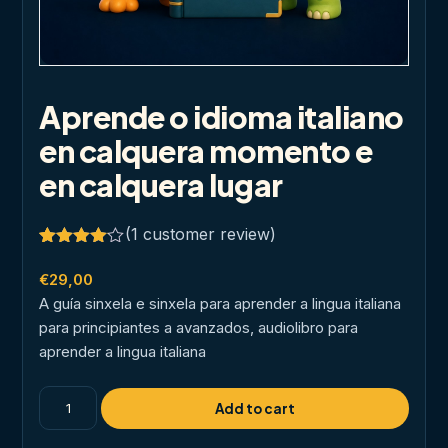
Aprende o idioma italiano
en calquera momento e
en calquera lugar
(
1
customer review)
Rated
1
4.00
out
€
29,00
of 5
A guía sinxela e sinxela para aprender a lingua italiana
based
on
para principiantes a avanzados, audiolibro para
customer
aprender a lingua italiana
rating
Aprende
Add to cart
o
idioma