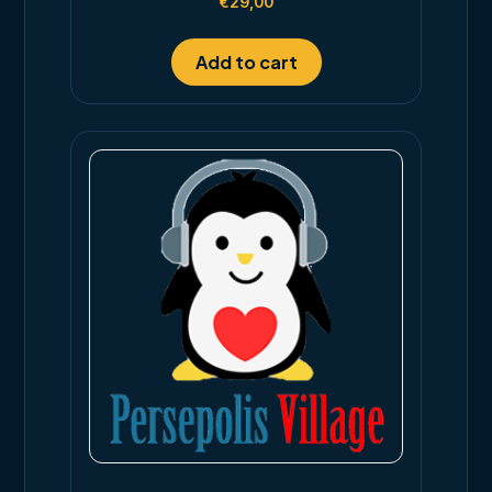
€
29,00
4.00
out of 5
Add to cart