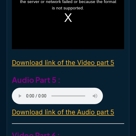
the server or network failed or because the format
s
i
is not supported.
s
a
m
o
d
a
l
w
i
n
d
o
Download link of the Video part 5
w
.
Audio Part 5 :
Download link of the Audio part 5
Video Part 6 :