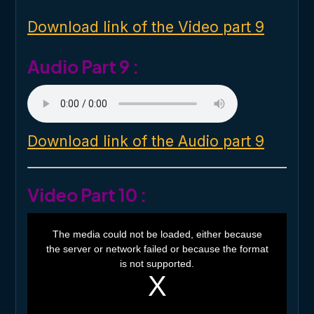
n
d
o
Download link of the Video part 9
w
.
Audio Part 9 :
Download link of the Audio part 9
Video Part 10 :
T
h
The media could not be loaded, either because
i
the server or network failed or because the format
s
i
is not supported.
s
a
m
o
d