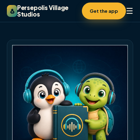
Persepolis Village
☰
🐧
Get the app
Studios