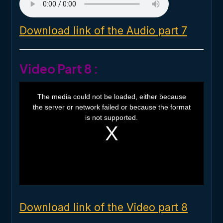
Download link of the Audio part 7
Video Part 8 :
T
h
The media could not be loaded, either because
i
the server or network failed or because the format
s
i
is not supported.
s
a
m
o
d
a
l
w
i
n
d
o
Download link of the Video part 8
w
.