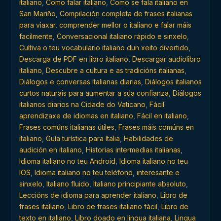
italiano
,
Como falar italiano
,
Como se fala italiano en
San Mariño
,
Compilación completa de frases italianas
para viaxar
,
comprender mellor o italiano e falar máis
facilmente
,
Conversacional italiano rápido e sinxelo
,
Cultiva o teu vocabulario italiano dun xeito divertido
,
Descarga de PDF en libro italiano
,
Descargar audiolibro
italiano
,
Descubre a cultura e as tradicións italianas
,
Diálogos e conversas italianas diarias
,
Diálogos italianos
curtos naturais para aumentar a súa confianza
,
Diálogos
italianos diarios na Cidade do Vaticano
,
Fácil
aprendizaxe de idiomas en italiano
,
Fácil en italiano
,
Frases comúns italianas útiles
,
Frases máis comúns en
italiano
,
Guía turística para Italia
,
Habilidades de
audición en italiano
,
Historias intermedias italianas
,
Idioma italiano no teu Android
,
Idioma italiano no teu
IOS
,
Idioma italiano no teu teléfono
,
interesante e
sinxelo
,
Italiano fluido
,
Italiano principiante absoluto
,
Leccións de idioma para aprender italiano
,
Libro de
frases italiano
,
Libro de frases italiano fácil
,
Libro de
texto en italiano
,
Libro doado en lingua italiana
,
Lingua