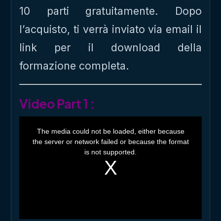
10 parti gratuitamente. Dopo
l’acquisto, ti verrà inviato via email il
link per il download della
formazione completa.
Video Part 1 :
T
h
The media could not be loaded, either because
i
the server or network failed or because the format
s
i
is not supported.
s
a
m
o
d
a
l
w
i