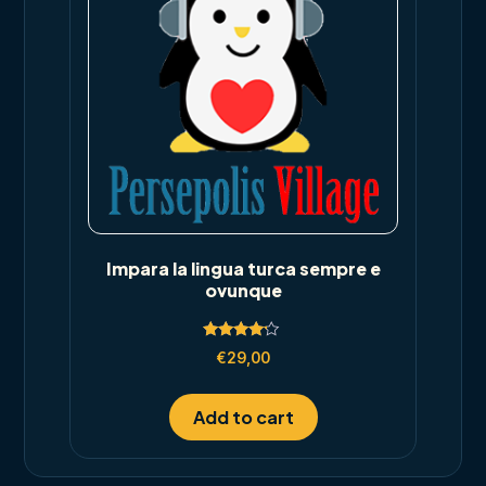
Impara la lingua turca sempre e
ovunque
Rated
€
29,00
4.00
out of 5
Add to cart