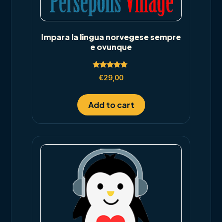
Impara la lingua norvegese sempre
e ovunque
Rated
€
29,00
5.00
out of 5
Add to cart