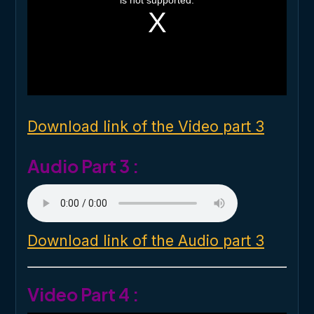
is not supported.
s
a
m
o
d
a
l
w
i
n
d
o
Download link of the Video part 3
w
.
Audio Part 3 :
Download link of the Audio part 3
Video Part 4 :