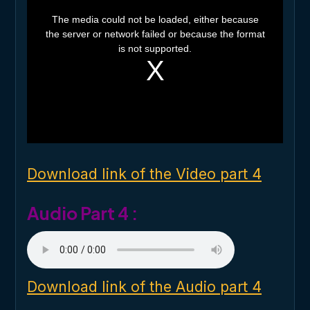
T
h
The media could not be loaded, either because
i
the server or network failed or because the format
s
i
is not supported.
s
a
m
o
d
a
l
w
i
n
d
o
Download link of the Video part 4
w
.
Audio Part 4 :
Download link of the Audio part 4