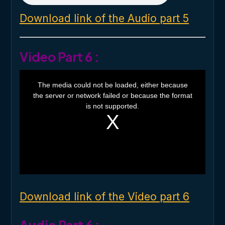
Download link of the Audio part 5
Video Part 6 :
T
h
The media could not be loaded, either because
i
the server or network failed or because the format
s
i
is not supported.
s
a
m
o
d
a
l
w
i
n
d
o
Download link of the Video part 6
w
.
Audio Part 6 :