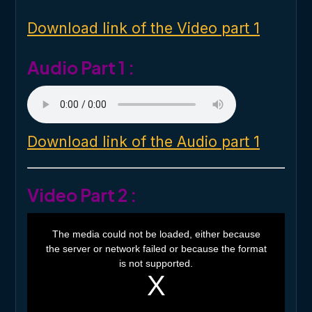
n
d
o
Download link of the Video part 1
w
.
Audio Part 1 :
Download link of the Audio part 1
Video Part 2 :
T
h
The media could not be loaded, either because
i
the server or network failed or because the format
s
i
is not supported.
s
a
m
o