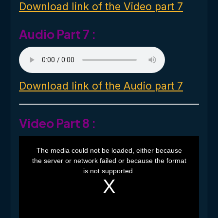
o
Download link of the Video part 7
w
.
Audio Part 7 :
Download link of the Audio part 7
Video Part 8 :
T
h
The media could not be loaded, either because
i
the server or network failed or because the format
s
i
is not supported.
s
a
m
o
d
a