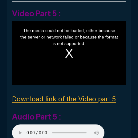
Video Part 5 :
T
h
The media could not be loaded, either because
i
the server or network failed or because the format
s
i
is not supported.
s
a
m
o
d
a
l
w
i
n
d
o
Download link of the Video part 5
w
.
Audio Part 5 :