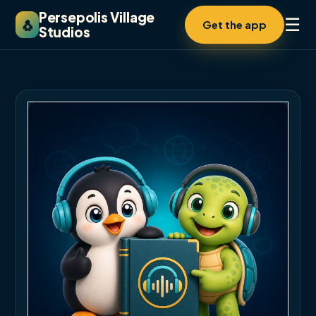
Persepolis Village
☰
🐧
Get the app
Studios