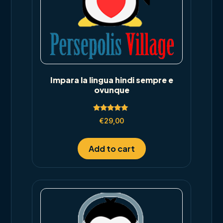
Impara la lingua hindi sempre e
ovunque
Rated
€
29,00
5.00
out of 5
Add to cart