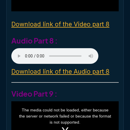
l
w
i
n
d
o
Download link of the Video part 8
w
.
Audio Part 8 :
Download link of the Audio part 8
Video Part 9 :
T
h
The media could not be loaded, either because
i
the server or network failed or because the format
s
i
is not supported.
s
a