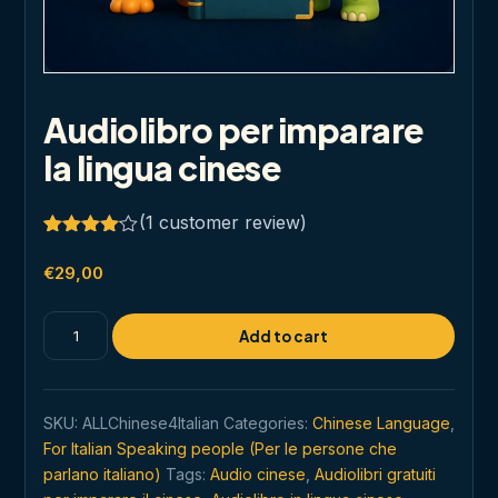
Audiolibro per imparare
la lingua cinese
(
1
customer review)
Rated
1
4.00
out
€
29,00
of 5
based
on
Audiolibro
Add to cart
customer
per
rating
imparare
la
SKU:
ALLChinese4Italian
Categories:
Chinese Language
,
lingua
For Italian Speaking people (Per le persone che
cinese
parlano italiano)
Tags:
Audio cinese
,
Audiolibri gratuiti
quantity