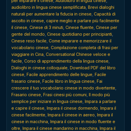
per imparare il cinese
,
Audiolibro in lingua cinese
,
audiolibro in lingua cinese semplificata
,
Brevi dialoghi
naturali per aumentare la fiducia in cinese
,
Capacità di
ascolto in cinese
,
capire meglio e parlare più facilmente
il cinese
,
Cinese di 3 minuti
,
Cinese fluente
,
Cinese per
gente del mondo
,
Cinese quotidiano per principianti
,
Cinese reso facile
,
Come imparare e memorizzare il
vocabolario cinese
,
Compilazione completa di frasi per
viaggiare in Cina
,
Conversational Chinese veloce e
facile
,
Corso di apprendimento della lingua cinese
,
Dialoghi in cinese colloquiale
,
Download PDF del libro
cinese
,
Facile apprendimento delle lingue
,
Facile
frasario cinese
,
Facile libro in lingua cinese
,
Fai
crescere il tuo vocabolario cinese in modo divertente
,
Frasario cinese
,
Frasi cinesi più comuni
,
Il modo più
semplice per iniziare in lingua cinese
,
Impara a parlare
e capire il cinese
,
Impara il cinese dormendo
,
Impara il
cinese facilmente
,
Impara il cinese in aereo
,
Impara il
cinese in macchina
,
Impara il cinese in modo fluente e
oltre
,
Impara il cinese mandarino in macchina
,
Impara il