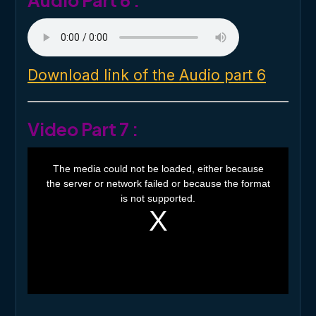
Download link of the Audio part 6
Video Part 7 :
T
h
The media could not be loaded, either because
i
the server or network failed or because the format
s
i
is not supported.
s
a
m
o
d
a
l
w
i
n
d