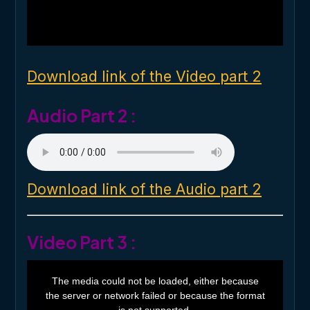
d
a
l
w
i
n
d
o
Download link of the Video part 2
w
.
Audio Part 2 :
Download link of the Audio part 2
Video Part 3 :
T
h
The media could not be loaded, either because
i
the server or network failed or because the format
s
i