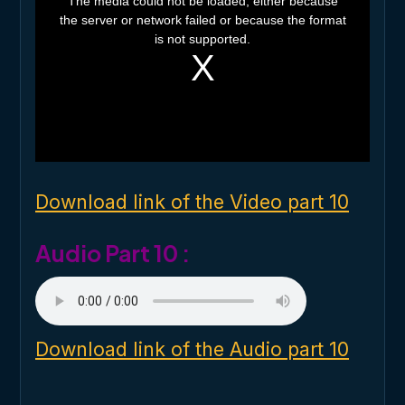
The media could not be loaded, either because
i
the server or network failed or because the format
s
i
is not supported.
s
a
m
o
d
a
l
w
i
n
d
o
Download link of the Video part 10
w
.
Audio Part 10 :
Download link of the Audio part 10