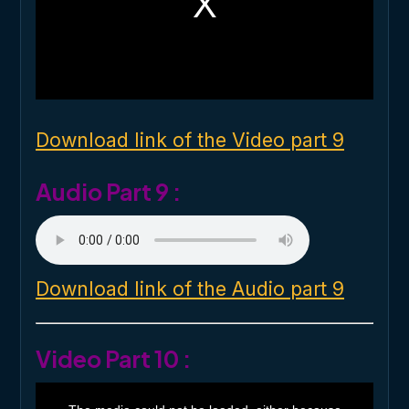
m
o
d
a
l
w
i
n
d
o
Download link of the Video part 9
w
.
Audio Part 9 :
Download link of the Audio part 9
Video Part 10 :
T
h