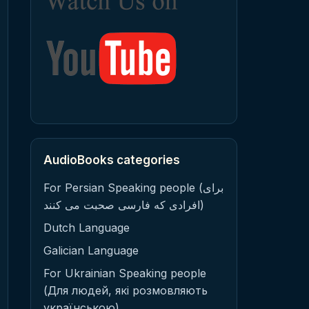
AudioBooks categories
For Persian Speaking people (برای
افرادی که فارسی صحبت می کنند)
Dutch Language
Galician Language
For Ukrainian Speaking people
(Для людей, які розмовляють
українською)