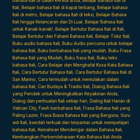
bahasa Itali di dalam kereta anda
,
Belajar Bahasa Itali di
Itali
,
Belajar bahasa Itali di kapal terbang
,
Belajar bahasa
Itali di metro
,
Belajar bahasa Itali di teksi
,
Belajar Bahasa
Itali hingga Kelancaran dan Di Luar
,
Belajar Bahasa Itali
untuk Kanak-kanak!
,
Belajar Bertutur Bahasa Itali di Itali
,
Belajar Bertutur dan Fahami Bahasa Itali
,
Belajar Tidur Itali
,
Buku audio bahasa Itali
,
Buku Audio percuma untuk belajar
bahasa Itali
,
Buku berbahasa Itali yang mudah
,
Buku Frasa
Bahasa Itali yang Mudah
,
Buku frasa Itali
,
Buku teks
bahasa Itali
,
Cara Belajar dan Menghafal Kosa Kata Bahasa
Itali
,
Cara Bertutur Bahasa Itali
,
Cara Bertutur Bahasa Itali di
San Marino
,
Cara termudah untuk memulakan dalam
bahasa Itali
,
Cari Budaya & Tradisi Itali
,
Dialog Bahasa Itali
yang Pendek untuk Meningkatkan Keyakinan Anda
,
Dialog dan perbualan Itali setiap hari
,
Dialog Itali Harian di
Vatican City
,
Fasih berbahasa Itali
,
Frasa Bahasa Itali yang
Paling Lazim
,
Frasa Biasa Bahasa Itali yang Berguna
,
Guru
asli Itali
,
kaedah terkuat dan terpantas untuk mempelajari
bahasa Itali
,
Kemahiran Mendengar dalam Bahasa Itali
,
Kembangkan Perbendaharaan Kata Bahasa Itali Anda