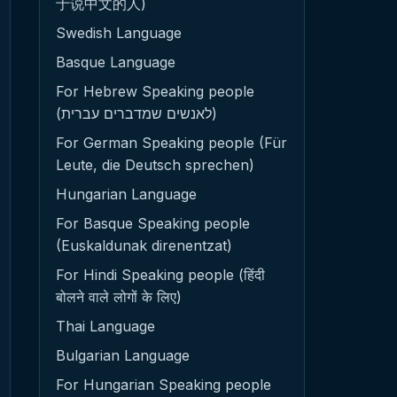
于说中文的人)
Swedish Language
Basque Language
For Hebrew Speaking people
(לאנשים שמדברים עברית)
For German Speaking people (Für
Leute, die Deutsch sprechen)
Hungarian Language
For Basque Speaking people
(Euskaldunak direnentzat)
For Hindi Speaking people (हिंदी
बोलने वाले लोगों के लिए)
Thai Language
Bulgarian Language
For Hungarian Speaking people