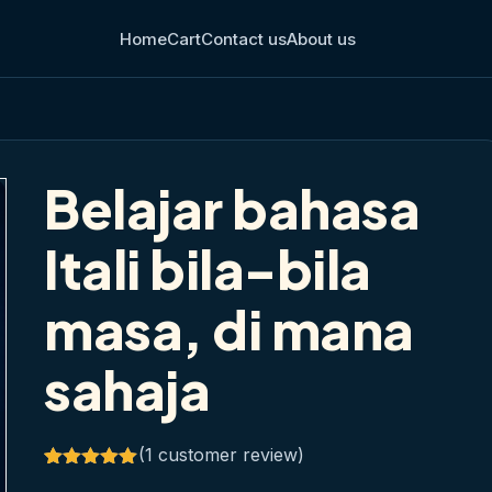
Home
Cart
Contact us
About us
Belajar bahasa
Itali bila-bila
masa, di mana
sahaja
(
1
customer review)
Rated
1
5.00