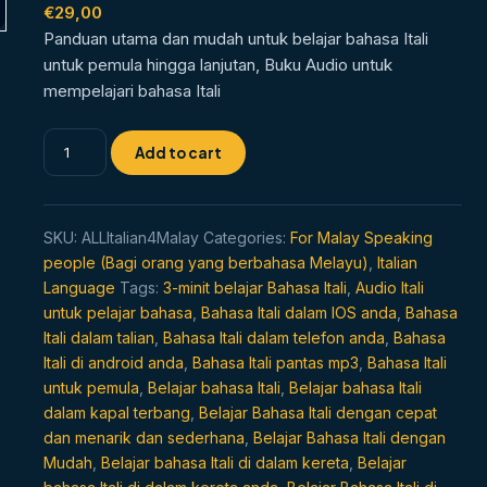
out of 5
€
29,00
based on
Panduan utama dan mudah untuk belajar bahasa Itali
customer
rating
untuk pemula hingga lanjutan, Buku Audio untuk
mempelajari bahasa Itali
Belajar
Add to cart
bahasa
Itali
bila-
SKU:
ALLItalian4Malay
Categories:
For Malay Speaking
bila
people (Bagi orang yang berbahasa Melayu)
,
Italian
masa,
Language
Tags:
3-minit belajar Bahasa Itali
,
Audio Itali
di
untuk pelajar bahasa
,
Bahasa Itali dalam IOS anda
,
Bahasa
mana
Itali dalam talian
,
Bahasa Itali dalam telefon anda
,
Bahasa
sahaja
Itali di android anda
,
Bahasa Itali pantas mp3
,
Bahasa Itali
quantity
untuk pemula
,
Belajar bahasa Itali
,
Belajar bahasa Itali
dalam kapal terbang
,
Belajar Bahasa Itali dengan cepat
dan menarik dan sederhana
,
Belajar Bahasa Itali dengan
Mudah
,
Belajar bahasa Itali di dalam kereta
,
Belajar