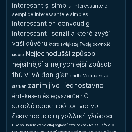
interesant și simplu
interessante e
semplice
interessante e simples
interessant en eenvoudig
interessant i senzilla
které zvýší
vaši důvěru
które zwiększą Twoją pewność
Nejjednodušší způsob
siebie
nejsilnější a nejrychlejší způsob
thú vị và đơn giản
um Ihr Vertrauen zu
zanimljivo i jednostavno
stärken
Ο
érdekesen és egyszerűen
ευκολότερος τρόπος για να
ξεκινήσετε στη γαλλική γλώσσα
ο
Πώς να μάθετε και να απομνημονεύσετε το γαλλικό λεξιλόγιο
ισχυρότερος και ταχύτερος τρόπος για να μάθετε