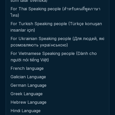
som talar svenska)
For Thai Speaking people (สำหรับคนที่พูดภาษา
ไทย)
For Turkish Speaking people (Türkçe konuşan
insanlar için)
For Ukrainian Speaking people (Для людей, які
розмовляють українською)
For Vietnamese Speaking people (Dành cho
người nói tiếng Việt)
French language
Galician Language
German Language
Greek Language
Hebrew Language
Hindi Language