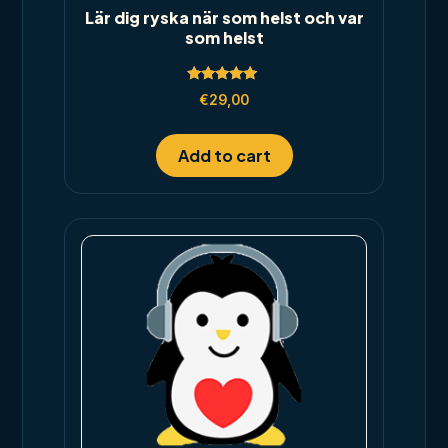
Lär dig ryska när som helst och var
som helst
Rated
€
29,00
5.00
out of 5
Add to cart