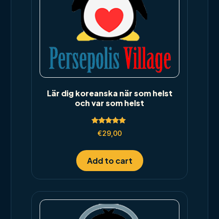
Lär dig koreanska när som helst
och var som helst
Rated
€
29,00
5.00
out of 5
Add to cart