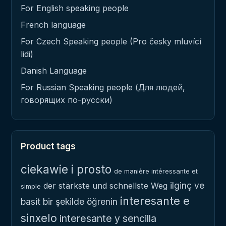
For English speaking people
French language
For Czech Speaking people (Pro česky mluvící
lidi)
Danish Language
For Russian Speaking people (Для людей,
говорящих по-русски)
Product tags
ciekawie i prosto
de manière intéressante et
ilginç ve
der stärkste und schnellste Weg
simple
interesante e
basit bir şekilde öğrenin
sinxelo
interesante y sencilla