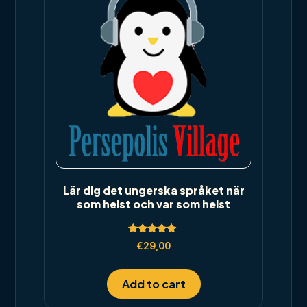
Lär dig det ungerska språket när
som helst och var som helst
Rated
€
29,00
5.00
out of 5
Add to cart