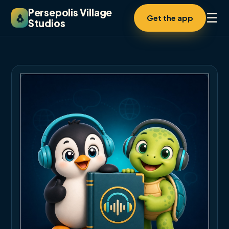
Persepolis Village
☰
🐧
Get the app
Studios