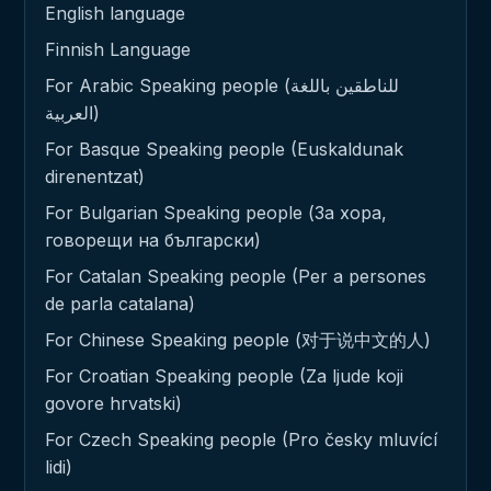
English language
Finnish Language
For Arabic Speaking people (للناطقين باللغة
العربية)
For Basque Speaking people (Euskaldunak
direnentzat)
For Bulgarian Speaking people (За хора,
говорещи на български)
For Catalan Speaking people (Per a persones
de parla catalana)
For Chinese Speaking people (对于说中文的人)
For Croatian Speaking people (Za ljude koji
govore hrvatski)
For Czech Speaking people (Pro česky mluvící
lidi)