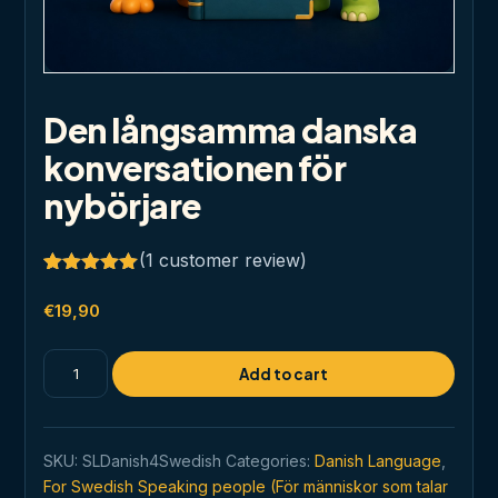
Den långsamma danska
konversationen för
nybörjare
(
1
customer review)
Rated
1
5.00
out of 5
€
19,90
based on
customer
rating
Den
Add to cart
långsamma
danska
konversationen
SKU:
SLDanish4Swedish
Categories:
Danish Language
,
för
For Swedish Speaking people (För människor som talar