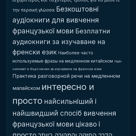
Безкоштовні
την περσική γλώσσα
аудіокниги для вивчення
французької мови
Безплатни
аудиокниги за изучаване на
френски език
Наиболее часто
используемые фразы на медленном китайском
Най-
силният и бърз начин за изучаване на френски език
Практика разговорной речи на медленном
интересно и
малайском
просто
найсильніший і
найшвидший спосіб вивчення
французької мови
цікаво і
просто
הדרך החזקה והמהירה ביותר