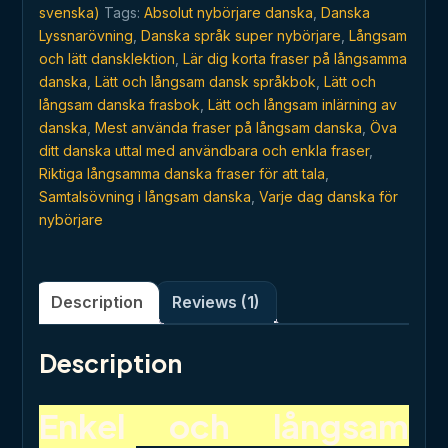
nybörjare
svenska)
Tags:
Absolut nybörjare danska
,
Danska
quantity
Lyssnarövning
,
Danska språk super nybörjare
,
Långsam
och lätt dansklektion
,
Lär dig korta fraser på långsamma
danska
,
Lätt och långsam dansk språkbok
,
Lätt och
långsam danska frasbok
,
Lätt och långsam inlärning av
danska
,
Mest använda fraser på långsam danska
,
Öva
ditt danska uttal med användbara och enkla fraser
,
Riktiga långsamma danska fraser för att tala
,
Samtalsövning i långsam danska
,
Varje dag danska för
nybörjare
Description
Reviews (1)
Description
Enkel och långsam