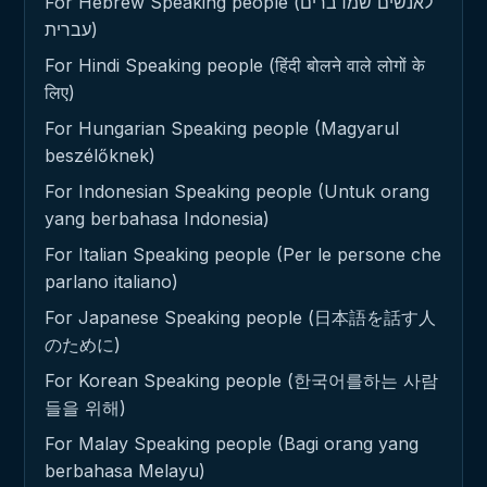
For Hebrew Speaking people (לאנשים שמדברים
עברית)
For Hindi Speaking people (हिंदी बोलने वाले लोगों के
लिए)
For Hungarian Speaking people (Magyarul
beszélőknek)
For Indonesian Speaking people (Untuk orang
yang berbahasa Indonesia)
For Italian Speaking people (Per le persone che
parlano italiano)
For Japanese Speaking people (日本語を話す人
のために)
For Korean Speaking people (한국어를하는 사람
들을 위해)
For Malay Speaking people (Bagi orang yang
berbahasa Melayu)