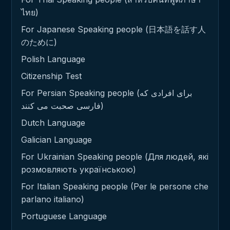
ไทย)
For Japanese Speaking people (日本語を話す人
のために)
Polish Language
Citizenship Test
For Persian Speaking people (برای افرادی که
فارسی صحبت می کنند)
Dutch Language
Galician Language
For Ukrainian Speaking people (Для людей, які
розмовляють українською)
For Italian Speaking people (Per le persone che
parlano italiano)
Portuguese Language