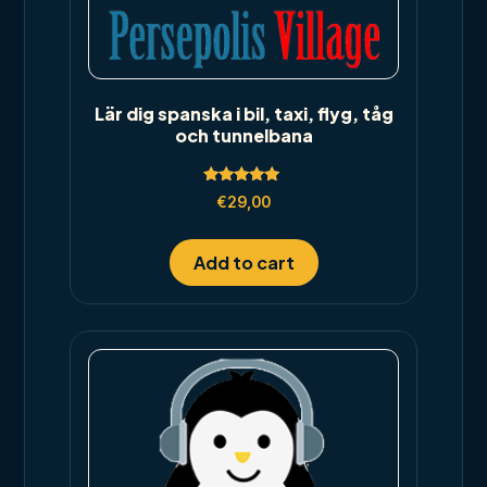
Lär dig spanska i bil, taxi, flyg, tåg
och tunnelbana
Rated
€
29,00
5.00
out of 5
Add to cart