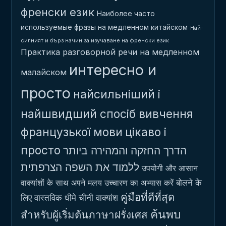
френски език
Наиболее часто
используемые фразы на медленном китайском
Най-
силният и бърз начин за изучаване на френски език
Практика разговорной речи на медленном
интересно и
малайском
просто
найсильніший і
найшвидший спосіб вивчення
французької мови
цікаво і
просто
הדרך החזקה והמהירה ביותר
ללמוד את השפה הצרפתית
उपयोगी और आसान
बोलने के
वाक्यांशों के साथ अपने मलय उच्चारण का अभ्यास करें
คู่มือที่ดีที่สุด
लिए वास्तविक धीमे चीनी वाक्यांश
ค้นพบ
สำหรับผู้เริ่มต้นภาษาฝรั่งเศส