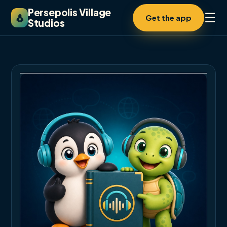
Persepolis Village
☰
🐧
Get the app
Studios