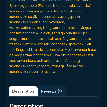
SKU:
SLIndonesian4Swedish
Categories:
For Swedish
för
Speaking people (För människor som talar svenska)
,
nybörjare
Indonesian Language
Tags:
Absolutt nybörjare
quantity
indonesiskt språk
,
Indonesisk lyssningspraxis
,
Indonesiska språk super nybörjare
,
Konversationsövning i långsam indonesiska
,
Långsam
och lätt indonesisk lektion
,
Lär dig korta fraser på
långsamma indonesiska
,
Lätt och långsam indonesisk
frasbok
,
Lätt och långsam indonesisk språkbok
,
Lätt
och långsamt lärande indonesiska
,
Mest använda fraser
på långsamma indonesiska
,
Öva ditt indonesiska uttal
med användbara och enkla fraser
,
Varje dag
indonesiska för nybörjare
,
Verkliga långsamma
indonesiska fraser för att tala
Description
Reviews (1)
Description