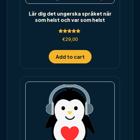
Lär dig det ungerska språket när
som helst och var som helst
Rated
€
29,00
5.00
out of 5
Add to cart