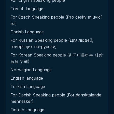
For English speaking people
French language
For Czech Speaking people (Pro česky mluvící
lidi)
Danish Language
For Russian Speaking people (Для людей,
говорящих по-русски)
For Korean Speaking people (한국어를하는 사람
들을 위해)
Norwegian Language
English language
Turkish Language
For Danish Speaking people (For dansktalende
mennesker)
Finnish Language