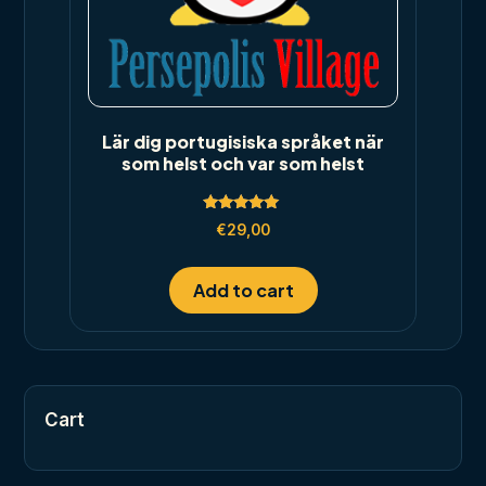
Lär dig portugisiska språket när
som helst och var som helst
Rated
€
29,00
5.00
out of 5
Add to cart
Cart