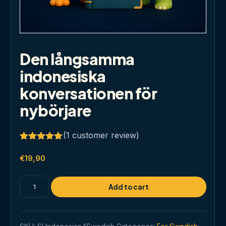
Den långsamma
indonesiska
konversationen för
nybörjare
(
1
customer review)
Rated
1
5.00
out of 5
€
19,90
based on
customer
rating
Den
Add to cart
långsamma
indonesiska
konversationen