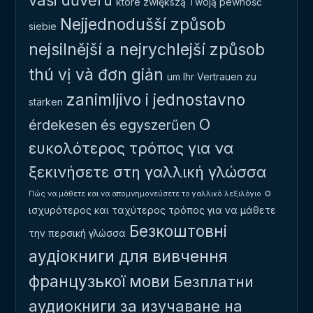
vaši důvěru
które zwiększą Twoją pewność
Nejjednodušší způsob
siebie
nejsilnější a nejrychlejší způsob
thú vị và đơn giản
um Ihr Vertrauen zu
zanimljivo i jednostavno
stärken
Ο
érdekesen és egyszerűen
ευκολότερος τρόπος για να
ξεκινήσετε στη γαλλική γλώσσα
ο
Πώς να μάθετε και να απομνημονεύσετε το γαλλικό λεξιλόγιο
ισχυρότερος και ταχύτερος τρόπος για να μάθετε
Безкоштовні
την περσική γλώσσα
аудіокниги для вивчення
французької мови
Безплатни
аудиокниги за изучаване на